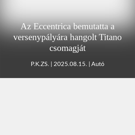
Az Eccentrica bemutatta a
versenypályára hangolt Titano
csomagját
P.K.ZS.
|
2025.08.15.
|
Autó