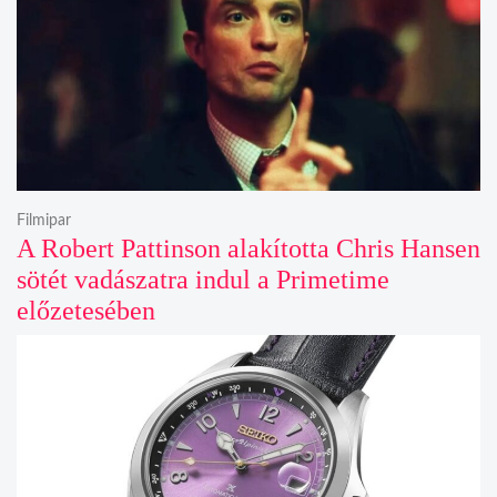
Filmipar
A Robert Pattinson alakította Chris Hansen
sötét vadászatra indul a Primetime
előzetesében