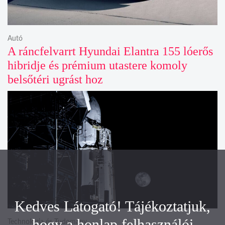
Autó
A ráncfelvarrt Hyundai Elantra 155 lóerős
hibridje és prémium utastere komoly
belsőtéri ugrást hoz
Kedves Látogató! Tájékoztatjuk,
hogy a honlap felhasználói
Technológia és Tudomány