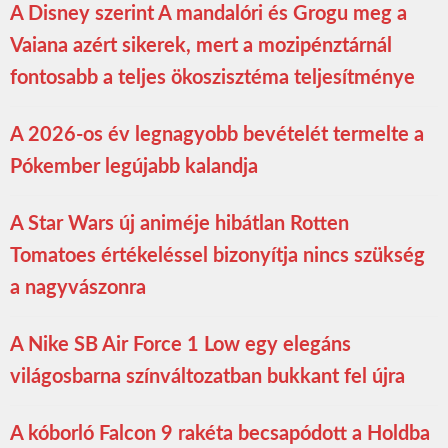
A Disney szerint A mandalóri és Grogu meg a
Vaiana azért sikerek, mert a mozipénztárnál
fontosabb a teljes ökoszisztéma teljesítménye
A 2026-os év legnagyobb bevételét termelte a
Pókember legújabb kalandja
A Star Wars új animéje hibátlan Rotten
Tomatoes értékeléssel bizonyítja nincs szükség
a nagyvászonra
A Nike SB Air Force 1 Low egy elegáns
világosbarna színváltozatban bukkant fel újra
A kóborló Falcon 9 rakéta becsapódott a Holdba