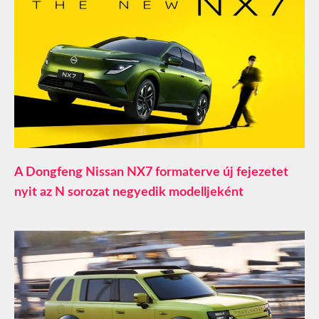
A Dongfeng Nissan NX7 formaterve új fejezetet
nyit az N sorozat negyedik modelljeként