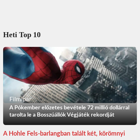
Heti Top 10
Filmipar
A Pókember előzetes bevétele 72 millió dollárral
tarolta le a Bosszúállók Végjáték rekordját
A Hohle Fels-barlangban talált két, körömnyi