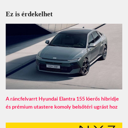
Ez is érdekelhet
A ráncfelvarrt Hyundai Elantra 155 lóerős hibridje
és prémium utastere komoly belsőtéri ugrást hoz