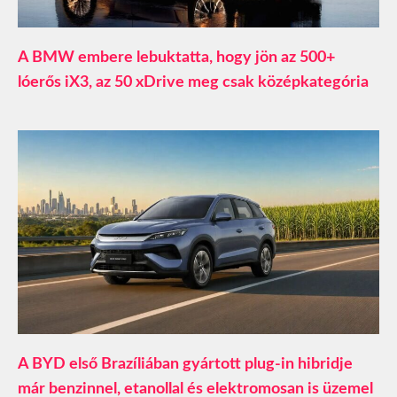
A BMW embere lebuktatta, hogy jön az 500+
lóerős iX3, az 50 xDrive meg csak középkategória
A BYD első Brazíliában gyártott plug-in hibridje
már benzinnel, etanollal és elektromosan is üzemel