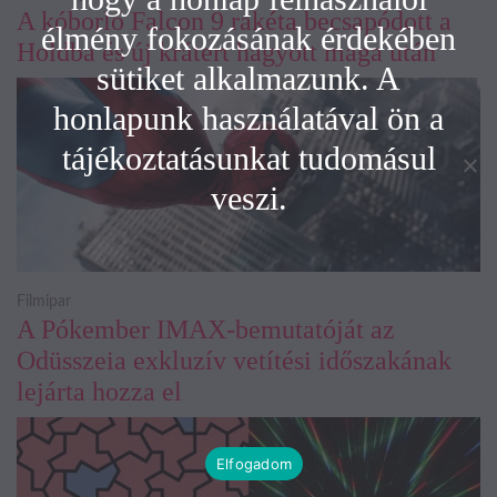
A kóborló Falcon 9 rakéta becsapódott a
élmény fokozásának érdekében
Holdba és új krátert hagyott maga után
sütiket alkalmazunk. A
honlapunk használatával ön a
tájékoztatásunkat tudomásul
veszi.
Filmipar
A Pókember IMAX-bemutatóját az
Odüsszeia exkluzív vetítési időszakának
lejárta hozza el
Elfogadom