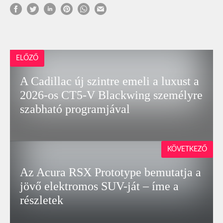
ELŐZŐ
A Cadillac új szintre emeli a luxust a
2026-os CT5-V Blackwing személyre
szabható programjával
KÖVETKEZŐ
Az Acura RSX Prototype bemutatja a
jövő elektromos SUV-ját – íme a
részletek