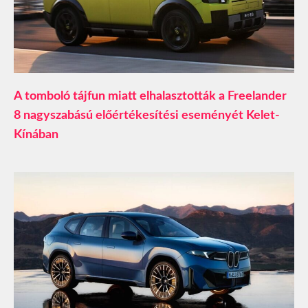
A tomboló tájfun miatt elhalasztották a Freelander
8 nagyszabású előértékesítési eseményét Kelet-
Kínában