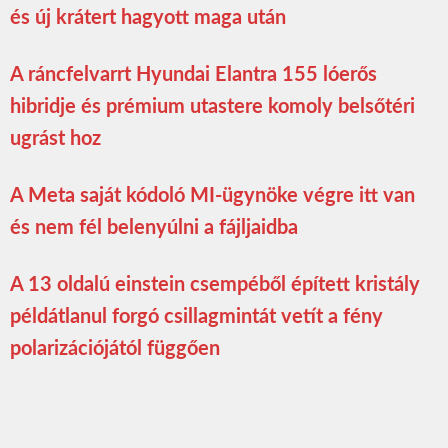
és új krátert hagyott maga után
A ráncfelvarrt Hyundai Elantra 155 lóerős
hibridje és prémium utastere komoly belsőtéri
ugrást hoz
A Meta saját kódoló MI-ügynöke végre itt van
és nem fél belenyúlni a fájljaidba
A 13 oldalú einstein csempéből épített kristály
példátlanul forgó csillagmintát vetít a fény
polarizációjától függően