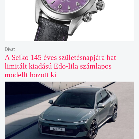
Divat
A Seiko 145 éves születésnapjára hat
limitált kiadású Edo-lila számlapos
modellt hozott ki