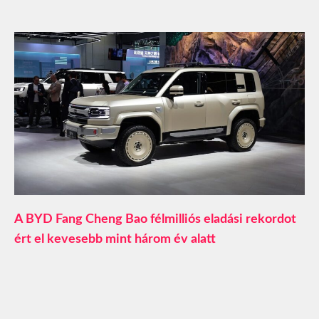
A BYD Fang Cheng Bao félmilliós eladási rekordot
ért el kevesebb mint három év alatt