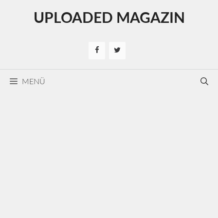
Kilépés
UPLOADED MAGAZIN
a
tartalomba
MENÜ