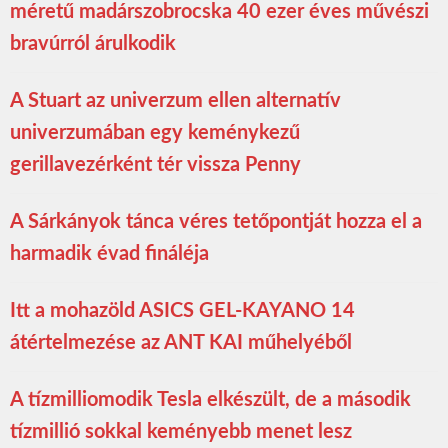
méretű madárszobrocska 40 ezer éves művészi
bravúrról árulkodik
A Stuart az univerzum ellen alternatív
univerzumában egy keménykezű
gerillavezérként tér vissza Penny
A Sárkányok tánca véres tetőpontját hozza el a
harmadik évad fináléja
Itt a mohazöld ASICS GEL-KAYANO 14
átértelmezése az ANT KAI műhelyéből
A tízmilliomodik Tesla elkészült, de a második
tízmillió sokkal keményebb menet lesz