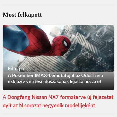
Most felkapott
Filmipar
A Pókember IMAX-bemutatóját az Odüsszeia
exkluzív vetítési időszakának lejárta hozza el
A Dongfeng Nissan NX7 formaterve új fejezetet
nyit az N sorozat negyedik modelljeként