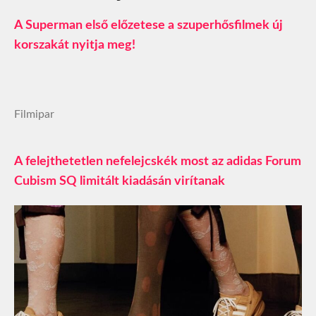
A Superman első előzetese a szuperhősfilmek új
korszakát nyitja meg!
Filmipar
A felejthetetlen nefelejcskék most az adidas Forum
Cubism SQ limitált kiadásán virítanak