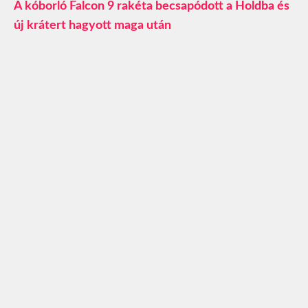
A kóborló Falcon 9 rakéta becsapódott a Holdba és
új krátert hagyott maga után