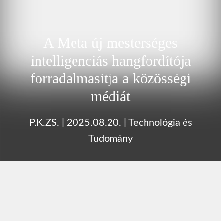
A Meta új mesterséges
intelligenciás hangfordítója
forradalmasítja a közösségi
médiát
P.K.ZS.
|
2025.08.20.
|
Technológia és
Tudomány