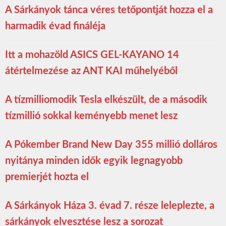
A Sárkányok tánca véres tetőpontját hozza el a
harmadik évad fináléja
Itt a mohazöld ASICS GEL-KAYANO 14
átértelmezése az ANT KAI műhelyéből
A tízmilliomodik Tesla elkészült, de a második
tízmillió sokkal keményebb menet lesz
A Pókember Brand New Day 355 millió dolláros
nyitánya minden idők egyik legnagyobb
premierjét hozta el
A Sárkányok Háza 3. évad 7. része leleplezte, a
sárkányok elvesztése lesz a sorozat