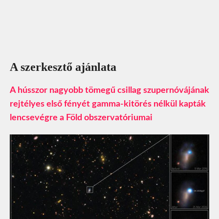
A szerkesztő ajánlata
A hússzor nagyobb tömegű csillag szupernóvájának
rejtélyes első fényét gamma-kitörés nélkül kapták
lencsevégre a Föld obszervatóriumai