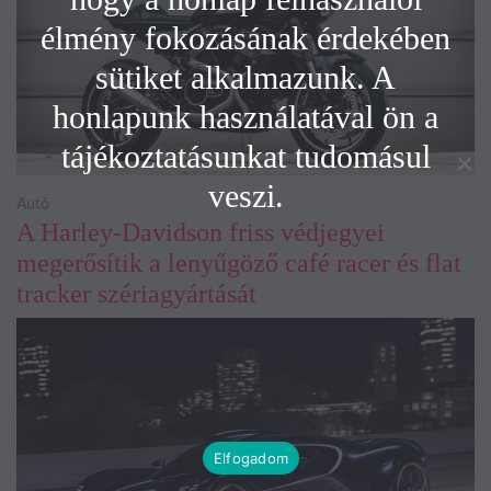
élmény fokozásának érdekében
sütiket alkalmazunk. A
honlapunk használatával ön a
tájékoztatásunkat tudomásul
veszi.
Autó
A Harley-Davidson friss védjegyei
megerősítik a lenyűgöző café racer és flat
tracker szériagyártását
Elfogadom