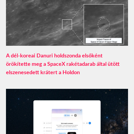
A dél-koreai Danuri holdszonda elsőként
örökítette meg a SpaceX rakétadarab által ütött
elszenesedett krátert a Holdon