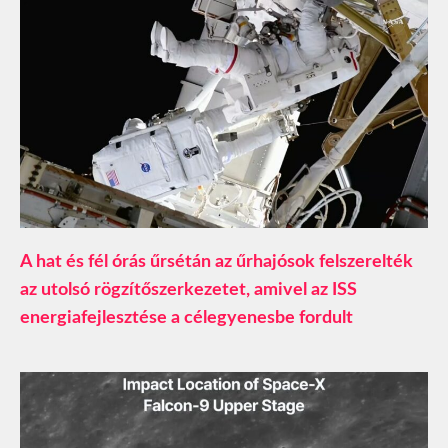
A hat és fél órás űrsétán az űrhajósok felszerelték
az utolsó rögzítőszerkezetet, amivel az ISS
energiafejlesztése a célegyenesbe fordult