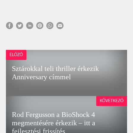
ELŐZŐ
Sztárokkal teli thriller érkezik
Anniversary címmel
KÖVETKEZŐ
Rod Fergusson a BioShock 4
megmentésére érkezik – itt a
fejlesztési frissítés