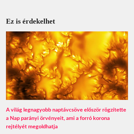
Ez is érdekelhet
A világ legnagyobb naptávcsöve először rögzítette
a Nap parányi örvényeit, ami a forró korona
rejtélyét megoldhatja