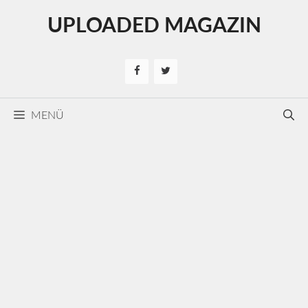
Kilépés
UPLOADED MAGAZIN
a
tartalomba
MENÜ