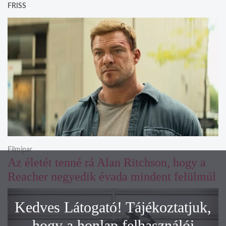
FRISS
Filmipar
Az életét tenné rá Alan Ritchson, hogy a
Reacher negyedik évada mindent felülmúl
Kedves Látogató! Tájékoztatjuk,
hogy a honlap felhasználói