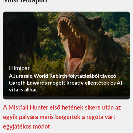
Most felkapott
Filmipar
A Jurassic World Rebirth folytatásából távozó
Gareth Edwards mögött kreatív ellentétek és AI-
vita is állhat
A Mistfall Hunter első hetének sikere után az
egyik pályára máris beígérték a régóta várt
egyjátékos módot