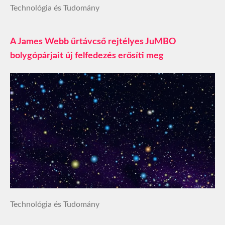
Technológia és Tudomány
A James Webb űrtávcső rejtélyes JuMBO
bolygópárjait új felfedezés erősíti meg
Technológia és Tudomány