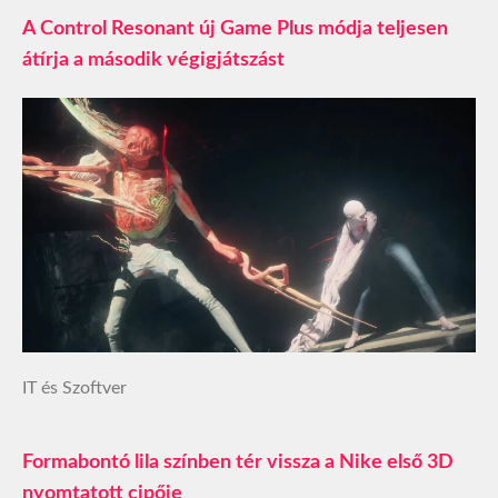
A Control Resonant új Game Plus módja teljesen
átírja a második végigjátszást
IT és Szoftver
Formabontó lila színben tér vissza a Nike első 3D
nyomtatott cipője