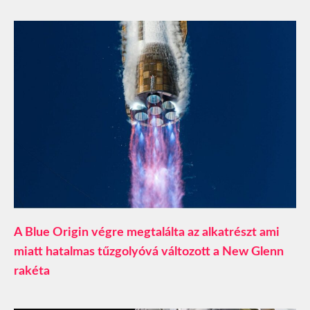
A Blue Origin végre megtalálta az alkatrészt ami
miatt hatalmas tűzgolyóvá változott a New Glenn
rakéta