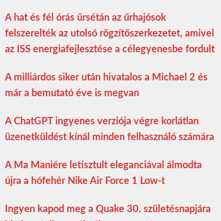
A hat és fél órás űrsétán az űrhajósok
felszerelték az utolsó rögzítőszerkezetet, amivel
az ISS energiafejlesztése a célegyenesbe fordult
A milliárdos siker után hivatalos a Michael 2 és
már a bemutató éve is megvan
A ChatGPT ingyenes verziója végre korlátlan
üzenetküldést kínál minden felhasználó számára
A Ma Maniére letisztult eleganciával álmodta
újra a hófehér Nike Air Force 1 Low-t
Ingyen kapod meg a Quake 30. születésnapjára