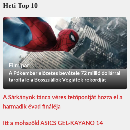
Heti Top 10
Filmipar
A Pókember előzetes bevétele 72 millió dollárral
tarolta le a Bosszúállók Végjáték rekordját
A Sárkányok tánca véres tetőpontját hozza el a
harmadik évad fináléja
Itt a mohazöld ASICS GEL-KAYANO 14