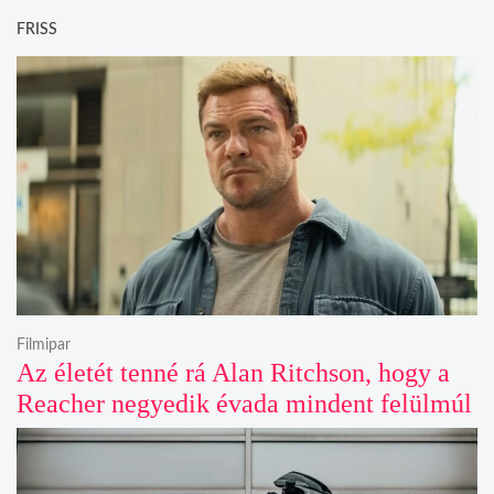
FRISS
Filmipar
Az életét tenné rá Alan Ritchson, hogy a
Reacher negyedik évada mindent felülmúl