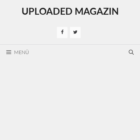
Kilépés
UPLOADED MAGAZIN
a
tartalomba
MENÜ