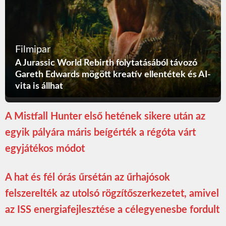
Filmipar
A Jurassic World Rebirth folytatásából távozó
Gareth Edwards mögött kreatív ellentétek és AI-
vita is állhat
A Mistfall Hunter első hetének sikere után az
egyik pályára máris beígérték a régóta várt
egyjátékos módot
A hat és fél órás űrsétán az űrhajósok
felszerelték az utolsó rögzítőszerkezetet, amivel
az ISS energiafejlesztése a célegyenesbe fordult