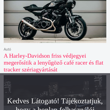
Autó
A Harley-Davidson friss védjegyei
megerősítik a lenyűgöző café racer és flat
tracker szériagyártását
Kedves Látogató! Tájékoztatjuk,
hogy a honlap felhasználói