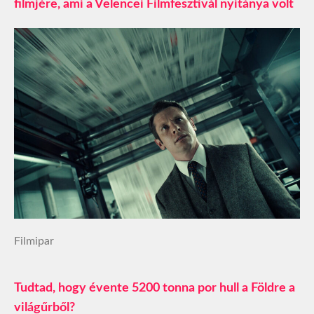
filmjére, ami a Velencei Filmfesztivál nyitánya volt
Filmipar
Tudtad, hogy évente 5200 tonna por hull a Földre a
világűrből?