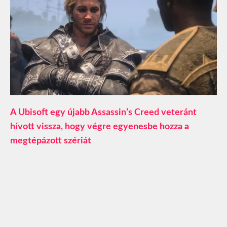
A Ubisoft egy újabb Assassin’s Creed veteránt
hívott vissza, hogy végre egyenesbe hozza a
megtépázott szériát