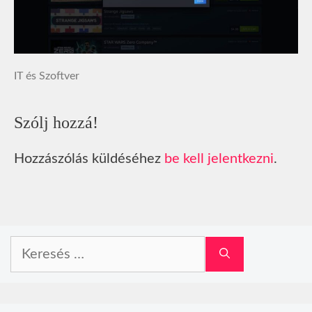
IT és Szoftver
Szólj hozzá!
Hozzászólás küldéséhez
be kell jelentkezni
.
Keresés: