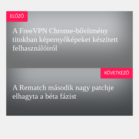
ELŐZŐ
A FreeVPN Chrome-bővítmény
titokban képernyőképeket készített
felhasználóiról
KÖVETKEZŐ
A Rematch második nagy patchje
elhagyta a béta fázist