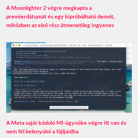
A Moonlighter 2 végre megkapta a
premierdátumát és egy kipróbálható demót,
miközben az első rész átmenetileg ingyenes
A Meta saját kódoló MI-ügynöke végre itt van és
nem fél belenyúlni a fájljaidba