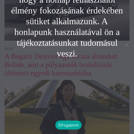
élmény fokozásának érdekében
sütiket alkalmazunk. A
honlapunk használatával ön a
tájékoztatásunkat tudomásul
Autó
veszi.
A Bugatti Destrier egy utcára álmodott
Bolide, ami a pályaautók brutalitását
öltözteti egyedi karosszériába
Elfogadom