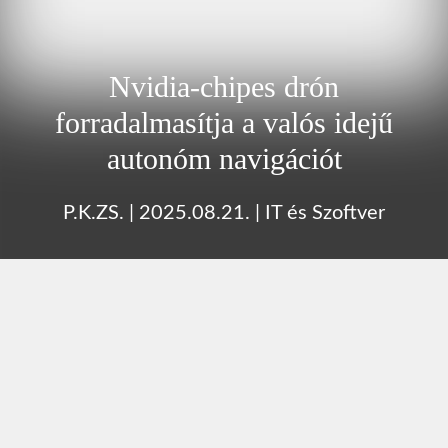
Nvidia-chipes drón
forradalmasítja a valós idejű
autonóm navigációt
P.K.ZS.
|
2025.08.21.
|
IT és Szoftver