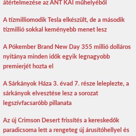
átértelmezése az ANT KAI műhelyéből
A tízmilliomodik Tesla elkészült, de a második
tízmillió sokkal keményebb menet lesz
A Pókember Brand New Day 355 millió dolláros
nyitánya minden idők egyik legnagyobb
premierjét hozta el
A Sárkányok Háza 3. évad 7. része leleplezte, a
sárkányok elvesztése lesz a sorozat
legszívfacsaróbb pillanata
Az új Crimson Desert frissítés a kereskedők
paradicsoma lett a rengeteg új árusítóhellyel és