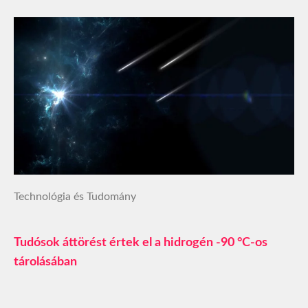
Technológia és Tudomány
Tudósok áttörést értek el a hidrogén -90 °C-os
tárolásában