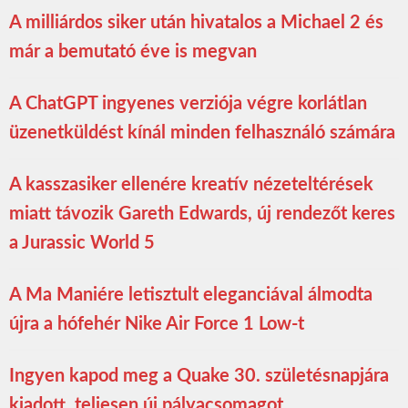
A milliárdos siker után hivatalos a Michael 2 és
már a bemutató éve is megvan
A ChatGPT ingyenes verziója végre korlátlan
üzenetküldést kínál minden felhasználó számára
A kasszasiker ellenére kreatív nézeteltérések
miatt távozik Gareth Edwards, új rendezőt keres
a Jurassic World 5
A Ma Maniére letisztult eleganciával álmodta
újra a hófehér Nike Air Force 1 Low-t
Ingyen kapod meg a Quake 30. születésnapjára
kiadott, teljesen új pályacsomagot