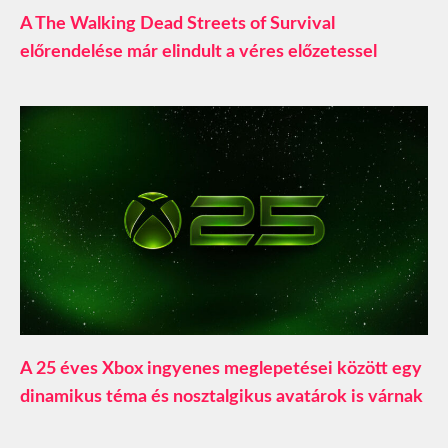
A The Walking Dead Streets of Survival
előrendelése már elindult a véres előzetessel
A 25 éves Xbox ingyenes meglepetései között egy
dinamikus téma és nosztalgikus avatárok is várnak