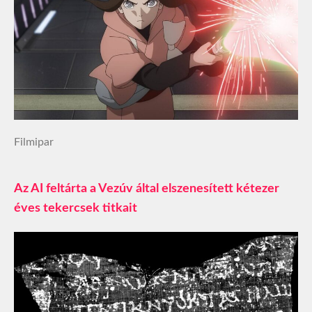
Filmipar
Az AI feltárta a Vezúv által elszenesített kétezer
éves tekercsek titkait