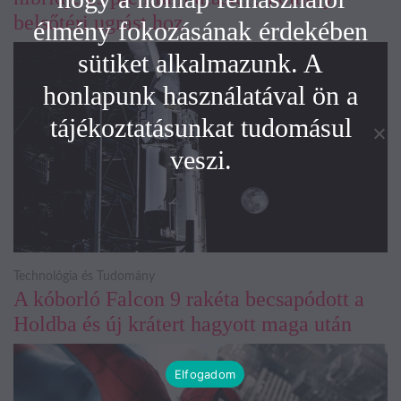
belsőtéri ugrást hoz
élmény fokozásának érdekében
sütiket alkalmazunk. A
honlapunk használatával ön a
tájékoztatásunkat tudomásul
veszi.
Technológia és Tudomány
A kóborló Falcon 9 rakéta becsapódott a
Holdba és új krátert hagyott maga után
Elfogadom