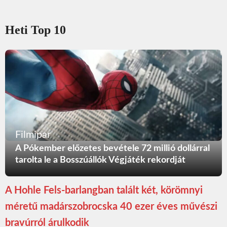
Heti Top 10
Filmipar
A Pókember előzetes bevétele 72 millió dollárral
tarolta le a Bosszúállók Végjáték rekordját
A Hohle Fels-barlangban talált két, körömnyi
méretű madárszobrocska 40 ezer éves művészi
bravúrról árulkodik