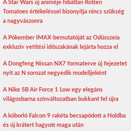
A Star Wars új animéje hibátlan Rotten
Tomatoes értékeléssel bizonyítja nincs szükség
a nagyvászonra
A Pókember IMAX-bemutatóját az Odüsszeia
exkluzív vetítési időszakának lejárta hozza el
A Dongfeng Nissan NX7 formaterve új fejezetet
nyit az N sorozat negyedik modelljeként
A Nike SB Air Force 1 Low egy elegáns
világosbarna színváltozatban bukkant fel újra
A kóborló Falcon 9 rakéta becsapódott a Holdba
és új krátert hagyott maga után