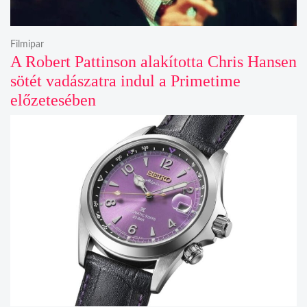
Filmipar
A Robert Pattinson alakította Chris Hansen
sötét vadászatra indul a Primetime
előzetesében