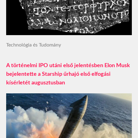
Technológia és Tudomány
A történelmi IPO utáni első jelentésben Elon Musk
bejelentette a Starship űrhajó első elfogási
kísérletét augusztusban