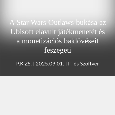
A Star Wars Outlaws bukása az
Ubisoft elavult játékmenetét és
a monetizációs baklövéseit
feszegeti
P.K.ZS.
|
2025.09.01.
|
IT és Szoftver