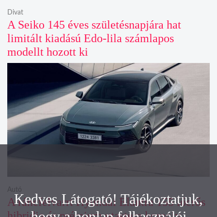
Divat
A Seiko 145 éves születésnapjára hat
limitált kiadású Edo-lila számlapos
modellt hozott ki
Autó
Kedves Látogató! Tájékoztatjuk,
A ráncfelvarrt Hyundai Elantra 155 lóerős
hogy a honlap felhasználói
hibridje és prémium utastere komoly