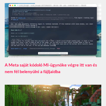
A Meta saját kódoló MI-ügynöke végre itt van és
nem fél belenyúlni a fájljaidba