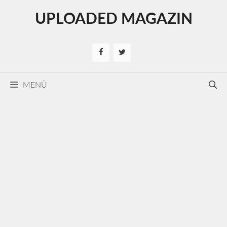
Kilépés
UPLOADED MAGAZIN
a
tartalomba
MENÜ