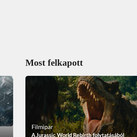
Most felkapott
Filmipar
A Jurassic World Rebirth folytatásából