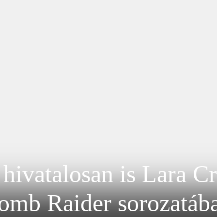
 hivatalosan is Lara C
omb Raider sorozatáb