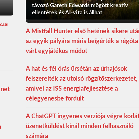
távozó Gareth Edwards mögött kreatív
ellentétek és AI-vita is állhat
zza
A Mistfall Hunter első hetének sikere utá
az egyik pályára máris beígérték a régóta
várt egyjátékos módot
A hat és fél órás űrsétán az űrhajósok
felszerelték az utolsó rögzítőszerkezetet,
amivel az ISS energiafejlesztése a
enet
célegyenesbe fordult
A ChatGPT ingyenes verziója végre korlá
üzenetküldést kínál minden felhasználó
a
számára