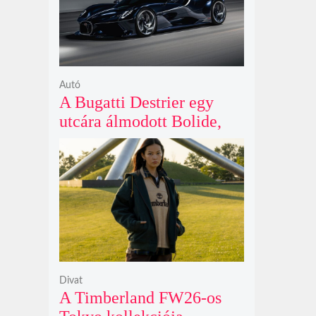
Autó
A Bugatti Destrier egy
utcára álmodott Bolide,
ami a pályaautók
brutalitását öltözteti
egyedi karosszériába
Divat
A Timberland FW26-os