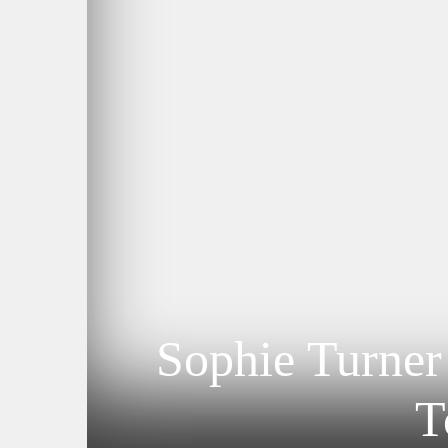
Sophie Turner
T