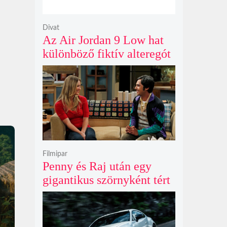
Divat
Az Air Jordan 9 Low hat
különböző fiktív alteregót
gyúr egyetlen őrült
dizájnba
Filmipar
Penny és Raj után egy
gigantikus szörnyként tért
vissza valaki az
Agymenők legújabb spin-
offjában