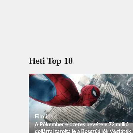
Heti Top 10
Filmipar
A Pókember előzetes bevétele 72 millió
dollárral tarolta le a Bosszúállók Végjáték