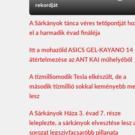
rekordját
A Sárkányok tánca véres tetőpontját ho
el a harmadik évad fináléja
Itt a mohazöld ASICS GEL-KAYANO 14
átértelmezése az ANT KAI műhelyéből
A tízmilliomodik Tesla elkészült, de a
második tízmillió sokkal keményebb m
lesz
A Sárkányok Háza 3. évad 7. része
leleplezte, a sárkányok elvesztése lesz 
sorozat legszívfacsaróbb pillanata