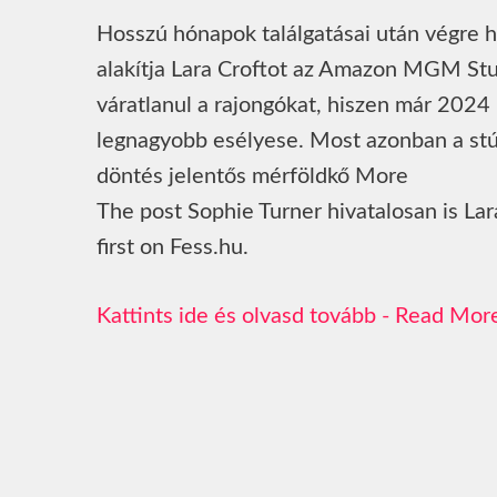
Hosszú hónapok találgatásai után végre hi
alakítja Lara Croftot az Amazon MGM Stud
váratlanul a rajongókat, hiszen már 2024
legnagyobb esélyese. Most azonban a stúd
döntés jelentős mérföldkő More
The post Sophie Turner hivatalosan is L
first on Fess.hu.
Read Mor