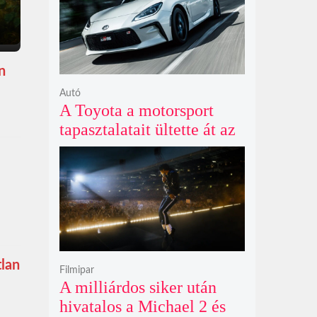
n
Autó
A Toyota a motorsport
tapasztalatait ültette át az
új GR86 vezethetőségébe
és biztonságába
tlan
Filmipar
A milliárdos siker után
hivatalos a Michael 2 és