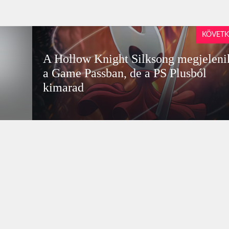
KÖVETK
A Hollow Knight Silksong megjeleni
a Game Passban, de a PS Plusból
kimarad