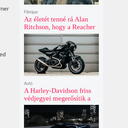
rner
Filmipar
Az életét tenné rá Alan
Ritchson, hogy a Reacher
negyedik évada mindent
felülmúl
red
Autó
A Harley-Davidson friss
védjegyei megerősítik a
lenyűgöző café racer és
flat tracker szériagyártását