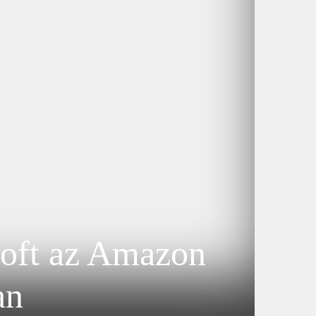
roft az Amazon
an