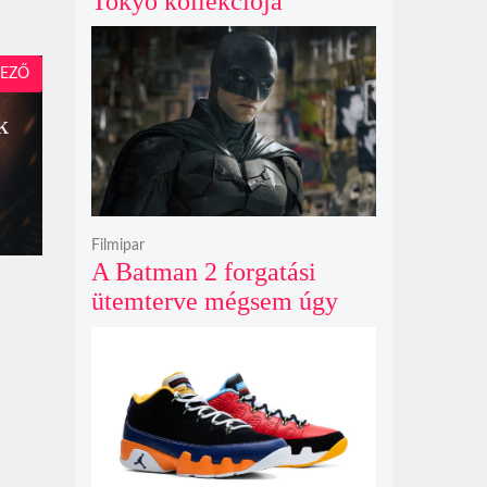
Tokyo kollekciója
flanellel, kordbársonnyal
és bőrrel gondolja újra az
EZŐ
időtlen örökséget
k
Filmipar
A Batman 2 forgatási
ütemterve mégsem úgy
alakul, ahogy azt James
Gunn korábban tervezte