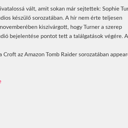
vatalossá vált, amit sokan már sejtettek: Sophie Tu
ios készülő sorozatában. A hír nem érte teljesen
 novemberében kiszivárgott, hogy Turner a szerep
ió bejelentése pontot tett a találgatások végére. A
ara Croft az Amazon Tomb Raider sorozatában appea
e