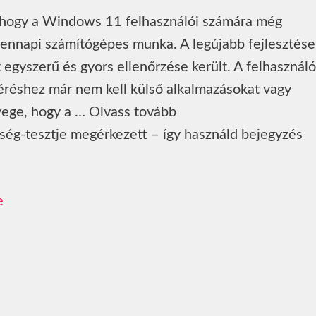
, hogy a Windows 11 felhasználói számára még
dennapi számítógépes munka. A legújabb fejlesztése
 egyszerű és gyors ellenőrzése került. A felhasznál
éréshez már nem kell külső alkalmazásokat vagy
yege, hogy a … Olvass tovább
ég-tesztje megérkezett – így használd bejegyzés
e