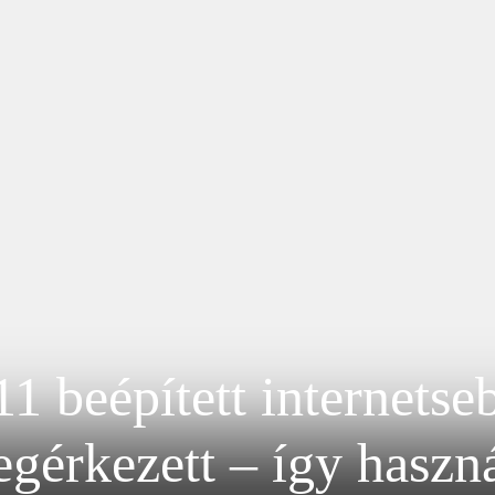
 beépített internetseb
gérkezett – így haszn