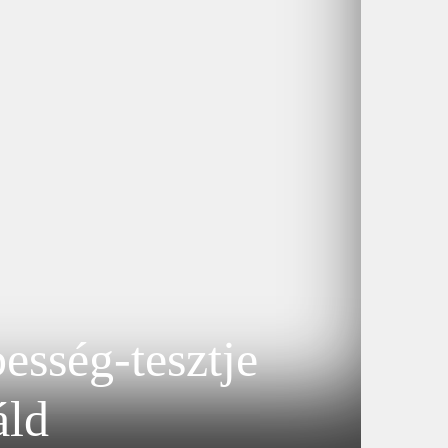
esség-tesztje
áld