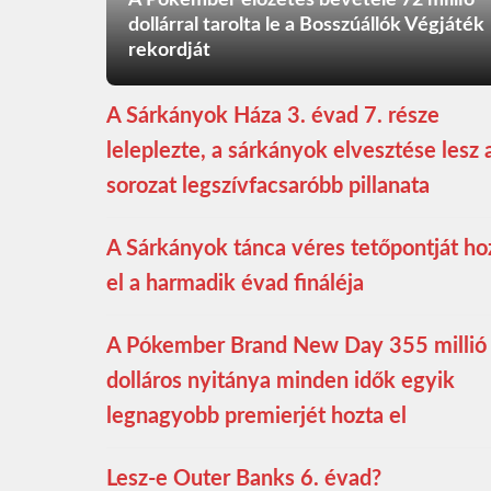
A Pókember előzetes bevétele 72 millió
dollárral tarolta le a Bosszúállók Végjáték
rekordját
A Sárkányok Háza 3. évad 7. része
leleplezte, a sárkányok elvesztése lesz 
sorozat legszívfacsaróbb pillanata
A Sárkányok tánca véres tetőpontját ho
el a harmadik évad fináléja
A Pókember Brand New Day 355 millió
dolláros nyitánya minden idők egyik
legnagyobb premierjét hozta el
Lesz-e Outer Banks 6. évad?