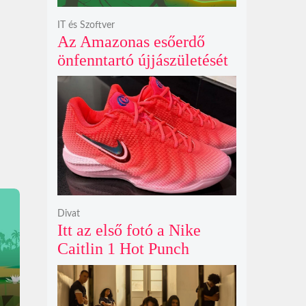
IT és Szoftver
Az Amazonas esőerdő
önfenntartó újjászületését
szimuláló Polyzonia friss
szemléletet hoz az
ökológiai játékok világába
Divat
Itt az első fotó a Nike
Caitlin 1 Hot Punch
cipőjéről brutálisan ütős
színben