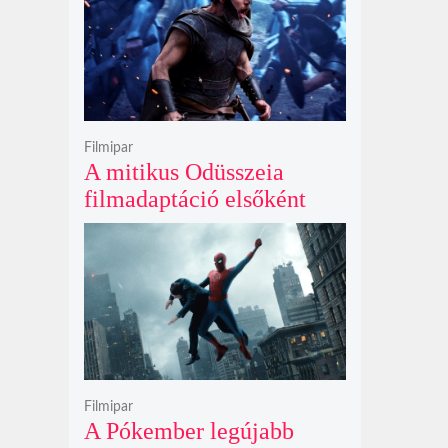
Filmipar
A mitikus Odüsszeia
filmadaptáció elsőként
lépte át a bűvös
egymilliárd dolláros
álomhatárt a globális
mozipénztáraknál
Filmipar
A Pókember legújabb