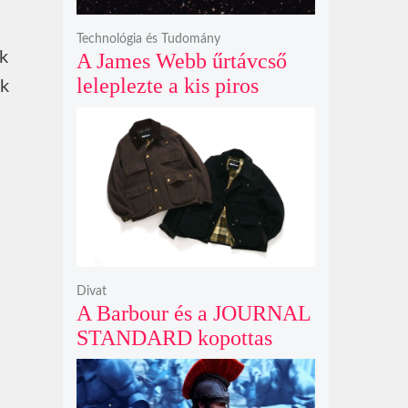
Technológia és Tudomány
k
A James Webb űrtávcső
leleplezte a kis piros
ók
pontok titkát, amelyek
valójában fényes
galaxismagok óriási
távolságban
Divat
A Barbour és a JOURNAL
STANDARD kopottas
gyapjúkabátja most
rövidebb szabással tarol