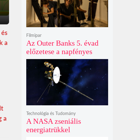
 és
Filmipar
Az Outer Banks 5. évad
k a
előzetese a napfényes
kalandok helyett
kíméletlen
bosszúhadjáratot ígér
lt
Technológia és Tudomány
g a
A NASA zseniális
energiatrükkel
hosszabbította meg a 48