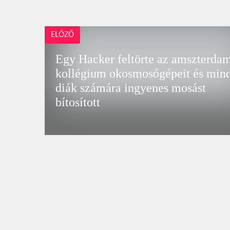
ELŐZŐ
Egy Hacker feltörte az amszterda
kollégium okosmosógépeit és min
diák számára ingyenes mosást
bítosított