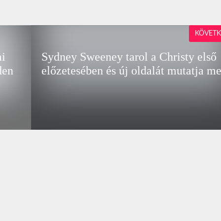
KÖVETK
mi
Sydney Sweeney tarol a Christy első
den
előzetesében és új oldalát mutatja m