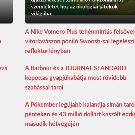
újjászületését szimuláló Polyzonia friss
szemléletet hoz az ökológiai játékok
világába
A Nike Vomero Plus tehénmintás felsővel
a
vitorlavászon póniló Swoosh-sal legelészi
reflektorfényben
zza
A Barbour és a JOURNAL STANDARD
kopottas gyapjúkabátja most rövidebb
szabással tarol
A Pókember legújabb kalandja simán taro
pénteken és 43 millió dollárt kaszált eddi
második hétvégéjén