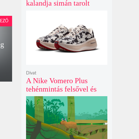
kalandja simán tarolt
pénteken és 43 millió
dollárt kaszált eddig a
EZŐ
második hétvégéjén
eg
Divat
A Nike Vomero Plus
tehénmintás felsővel és
vitorlavászon póniló
Swoosh-sal legelészik a
reflektorfényben