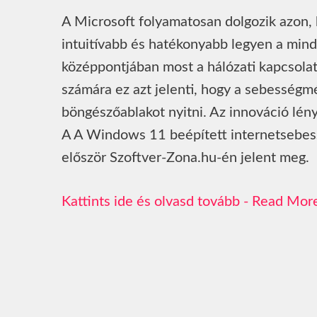
A Microsoft folyamatosan dolgozik azon
intuitívabb és hatékonyabb legyen a min
középpontjában most a hálózati kapcsolat
számára ez azt jelenti, hogy a sebességm
böngészőablakot nyitni. Az innováció lén
A A Windows 11 beépített internetsebess
először Szoftver-Zona.hu-én jelent meg.
Read Mor