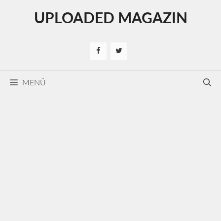
Kilépés
UPLOADED MAGAZIN
a
tartalomba
MENÜ