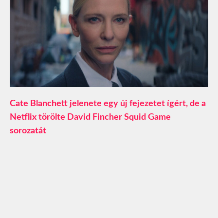
Cate Blanchett jelenete egy új fejezetet ígért, de a
Netflix törölte David Fincher Squid Game
sorozatát