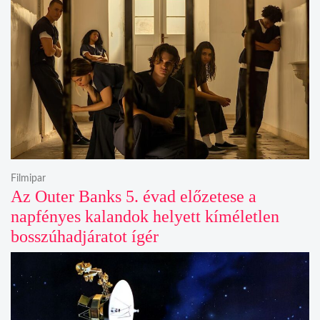
Filmipar
Az Outer Banks 5. évad előzetese a
napfényes kalandok helyett kíméletlen
bosszúhadjáratot ígér