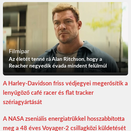
Filmipar
Az életét tenné rá Alan Ritchson, hogy a
Reacher negyedik évada mindent felülmúl
A Harley-Davidson friss védjegyei megerősítik a
lenyűgöző café racer és flat tracker
szériagyártását
A NASA zseniális energiatrükkel hosszabbította
meg a 48 éves Voyager-2 csillagközi küldetését