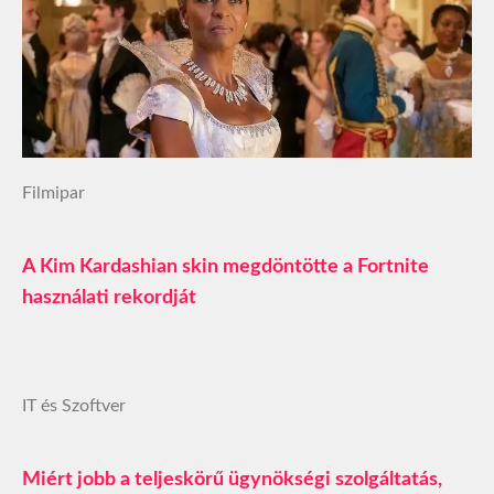
Filmipar
A Kim Kardashian skin megdöntötte a Fortnite
használati rekordját
IT és Szoftver
Miért jobb a teljeskörű ügynökségi szolgáltatás,