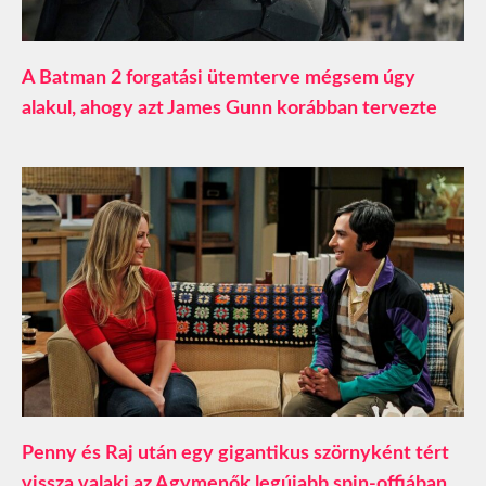
A Batman 2 forgatási ütemterve mégsem úgy
alakul, ahogy azt James Gunn korábban tervezte
Penny és Raj után egy gigantikus szörnyként tért
vissza valaki az Agymenők legújabb spin-offjában