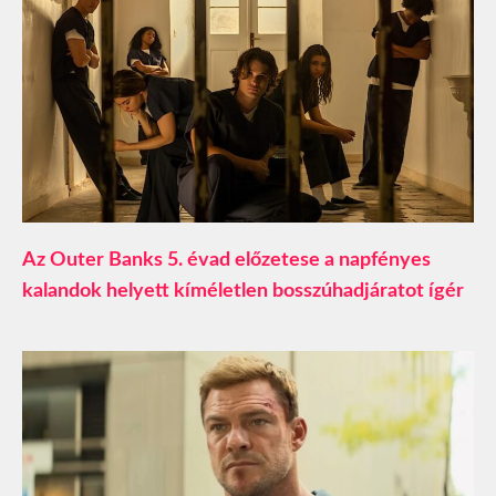
Az Outer Banks 5. évad előzetese a napfényes
kalandok helyett kíméletlen bosszúhadjáratot ígér