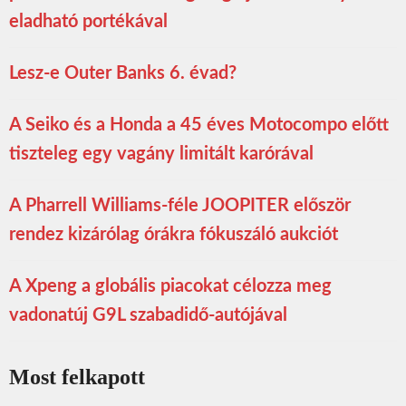
eladható portékával
Lesz-e Outer Banks 6. évad?
A Seiko és a Honda a 45 éves Motocompo előtt
tiszteleg egy vagány limitált karórával
A Pharrell Williams-féle JOOPITER először
rendez kizárólag órákra fókuszáló aukciót
A Xpeng a globális piacokat célozza meg
vadonatúj G9L szabadidő-autójával
Most felkapott