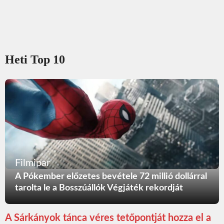
Heti Top 10
Filmipar
A Pókember előzetes bevétele 72 millió dollárral
tarolta le a Bosszúállók Végjáték rekordját
A Sárkányok tánca véres tetőpontját hozza el a