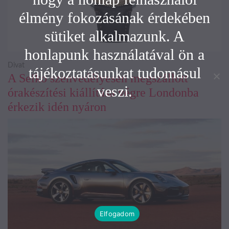
élmény fokozásának érdekében
sütiket alkalmazunk. A
honlapunk használatával ön a
Divat
tájékoztatásunkat tudomásul
A Seiko szenvedélyesen megszállott
veszi.
órakészítési kiállítása végre Londonba
érkezik idén nyáron
Elfogadom