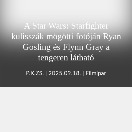
A Star Wars: Starfighter
kulisszák mögötti fotóján Ryan
Gosling és Flynn Gray a
tengeren látható
P.K.ZS.
|
2025.09.18.
|
Filmipar