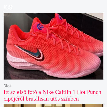
FRISS
Divat
Itt az első fotó a Nike Caitlin 1 Hot Punch
cipőjéről brutálisan ütős színben