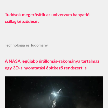
Tudósok megerősítik az univerzum hanyatló
csillagképződését
Technológia és Tudomány
A NASA legújabb űrállomás-rakománya tartalmaz
egy 3D-s nyomtatási építkező rendszert is