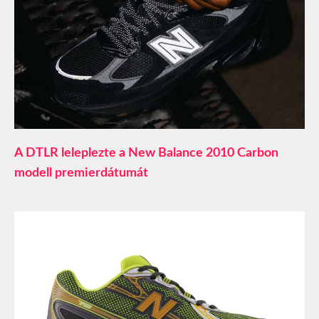
A DTLR leleplezte a New Balance 2010 Carbon
modell premierdátumát