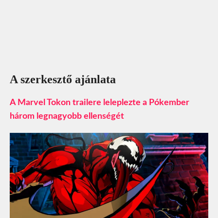
A szerkesztő ajánlata
A Marvel Tokon trailere leleplezte a Pókember
három legnagyobb ellenségét