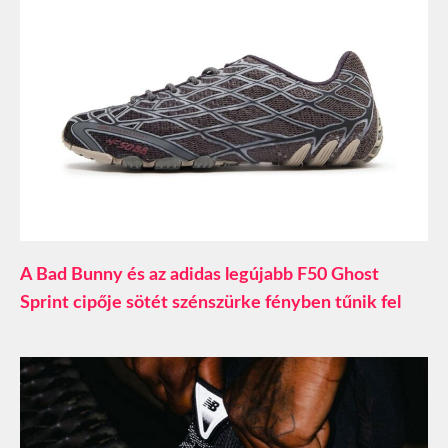
A Bad Bunny és az adidas legújabb F50 Ghost
Sprint cipője sötét szénszürke fényben tűnik fel