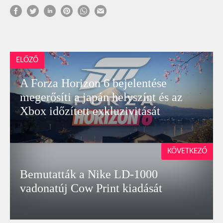
ELŐZŐ
A Forza Horizon 6 bejelentése
megerősíti a japán helyszínt és az
Xbox időzített exkluzivitását
KÖVETKEZŐ
Bemutatták a Nike LD-1000
vadonatúj Cow Print kiadását