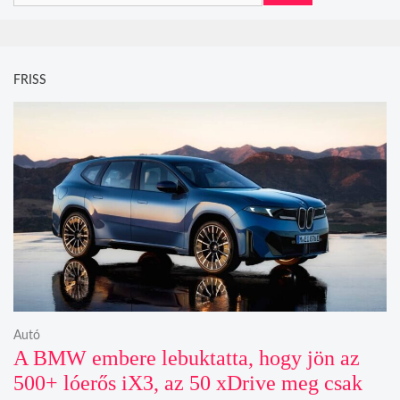
FRISS
Autó
A BMW embere lebuktatta, hogy jön az
500+ lóerős iX3, az 50 xDrive meg csak