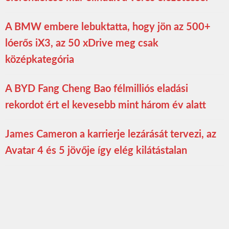
A BMW embere lebuktatta, hogy jön az 500+
lóerős iX3, az 50 xDrive meg csak
középkategória
A BYD Fang Cheng Bao félmilliós eladási
rekordot ért el kevesebb mint három év alatt
James Cameron a karrierje lezárását tervezi, az
Avatar 4 és 5 jövője így elég kilátástalan