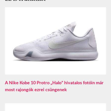
A Nike Kobe 10 Protro „Halo” hivatalos fotóin már
most rajongók ezrei csüngenek