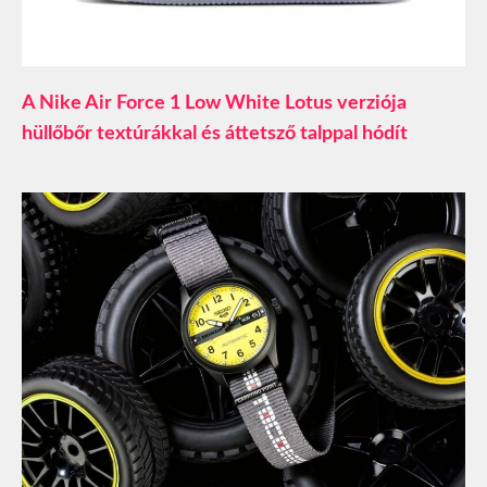
A Nike Air Force 1 Low White Lotus verziója
hüllőbőr textúrákkal és áttetsző talppal hódít