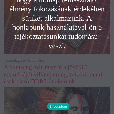
élmény fokozásának érdekében
sütiket alkalmazunk. A
honlapunk használatával ön a
tájékoztatásunkat tudomásul
veszi.
Technológia és Tudomány
A Samsung már megint a jövő 3D
memóriáját villantja meg, miközben mi
csak olcsó DDR5-öt akarunk
Elfogadom