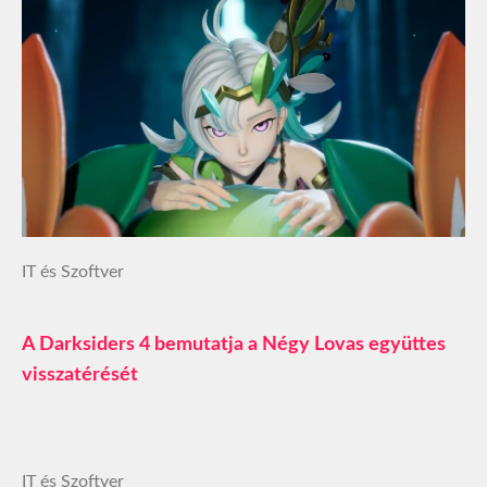
IT és Szoftver
A Darksiders 4 bemutatja a Négy Lovas együttes
visszatérését
IT és Szoftver