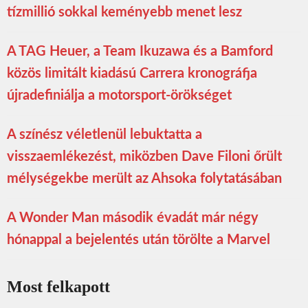
tízmillió sokkal keményebb menet lesz
A TAG Heuer, a Team Ikuzawa és a Bamford
közös limitált kiadású Carrera kronográfja
újradefiniálja a motorsport-örökséget
A színész véletlenül lebuktatta a
visszaemlékezést, miközben Dave Filoni őrült
mélységekbe merült az Ahsoka folytatásában
A Wonder Man második évadát már négy
hónappal a bejelentés után törölte a Marvel
Most felkapott