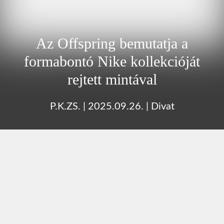
Az Offspring bemutatja a
formabontó Nike kollekcióját
rejtett mintával
P.K.ZS.
|
2025.09.26.
|
Divat