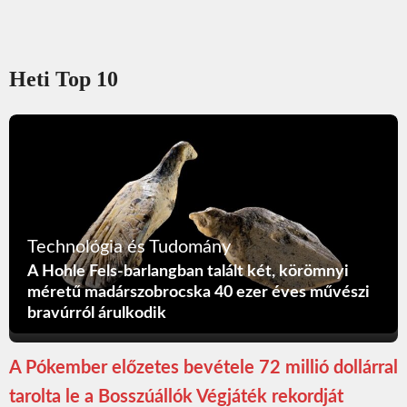
Heti Top 10
Technológia és Tudomány
A Hohle Fels-barlangban talált két, körömnyi
méretű madárszobrocska 40 ezer éves művészi
bravúrról árulkodik
A Pókember előzetes bevétele 72 millió dollárral
tarolta le a Bosszúállók Végjáték rekordját