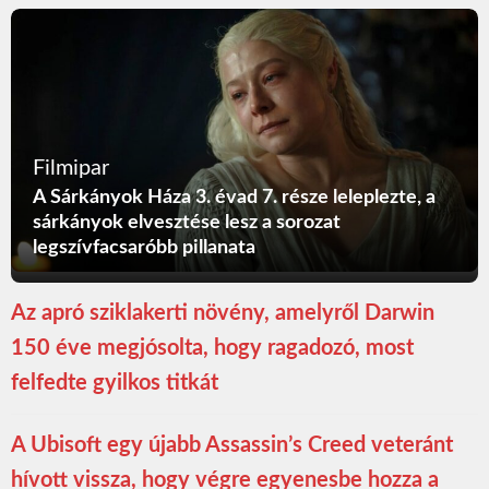
Filmipar
A Sárkányok Háza 3. évad 7. része leleplezte, a
sárkányok elvesztése lesz a sorozat
legszívfacsaróbb pillanata
Az apró sziklakerti növény, amelyről Darwin
150 éve megjósolta, hogy ragadozó, most
felfedte gyilkos titkát
A Ubisoft egy újabb Assassin’s Creed veteránt
hívott vissza, hogy végre egyenesbe hozza a