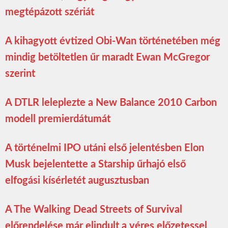
megtépázott szériát
A kihagyott évtized Obi-Wan történetében még
mindig betöltetlen űr maradt Ewan McGregor
szerint
A DTLR leleplezte a New Balance 2010 Carbon
modell premierdátumát
A történelmi IPO utáni első jelentésben Elon
Musk bejelentette a Starship űrhajó első
elfogási kísérletét augusztusban
A The Walking Dead Streets of Survival
előrendelése már elindult a véres előzetessel