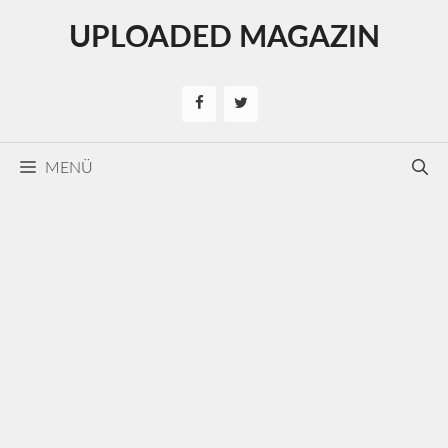
Kilépés
UPLOADED MAGAZIN
a
tartalomba
MENÜ