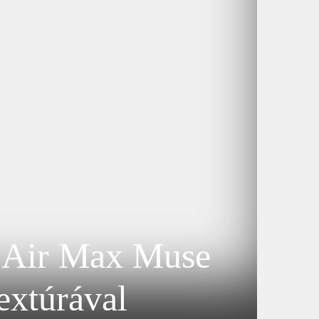
j Air Max Muse
extúrával