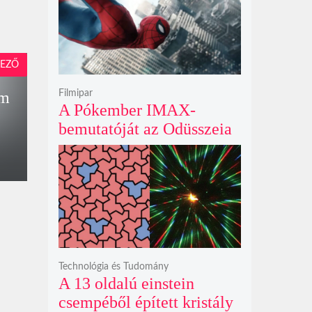
krátert hagyott maga után
EZŐ
Filmipar
em
A Pókember IMAX-
bemutatóját az Odüsszeia
exkluzív vetítési
időszakának lejárta hozza
el
Technológia és Tudomány
A 13 oldalú einstein
csempéből épített kristály