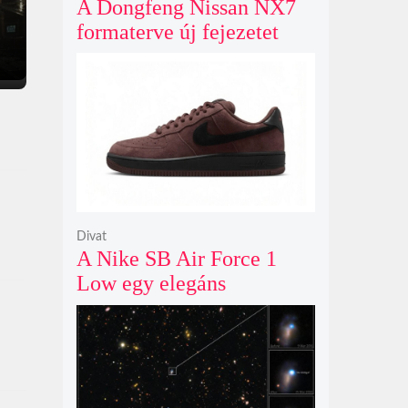
A Dongfeng Nissan NX7
formaterve új fejezetet
nyit az N sorozat negyedik
modelljeként
Divat
A Nike SB Air Force 1
Low egy elegáns
világosbarna
színváltozatban bukkant
fel újra