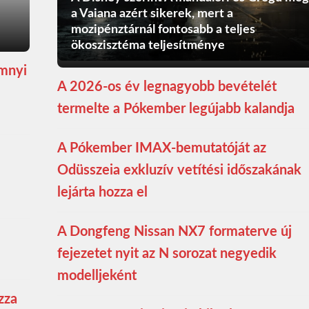
a Vaiana azért sikerek, mert a
mozipénztárnál fontosabb a teljes
ökoszisztéma teljesítménye
ömnyi
A 2026-os év legnagyobb bevételét
termelte a Pókember legújabb kalandja
A Pókember IMAX-bemutatóját az
Odüsszeia exkluzív vetítési időszakának
lejárta hozza el
A Dongfeng Nissan NX7 formaterve új
fejezetet nyit az N sorozat negyedik
modelljeként
zza