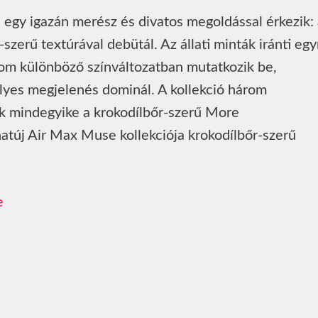
 egy igazán merész és divatos megoldással érkezik:
zerű textúrával debütál. Az állati minták iránti egy
árom különböző színváltozatban mutatkozik be,
elyes megjelenés dominál. A kollekció három
ek mindegyike a krokodílbőr-szerű More
atúj Air Max Muse kollekciója krokodílbőr-szerű
e