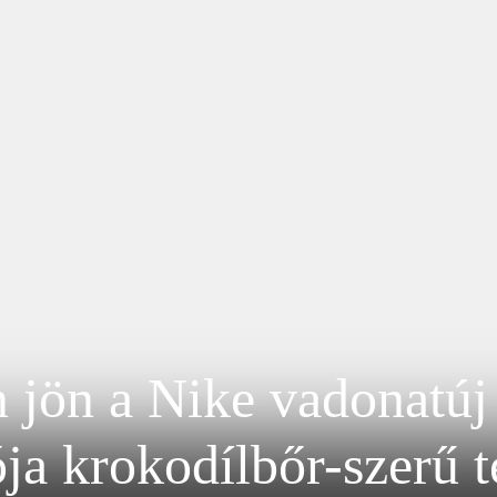
 jön a Nike vadonatú
ója krokodílbőr-szerű t