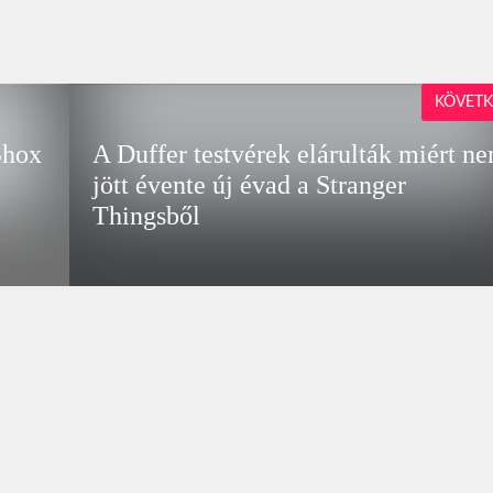
KÖVETK
Shox
A Duffer testvérek elárulták miért n
jött évente új évad a Stranger
Thingsből