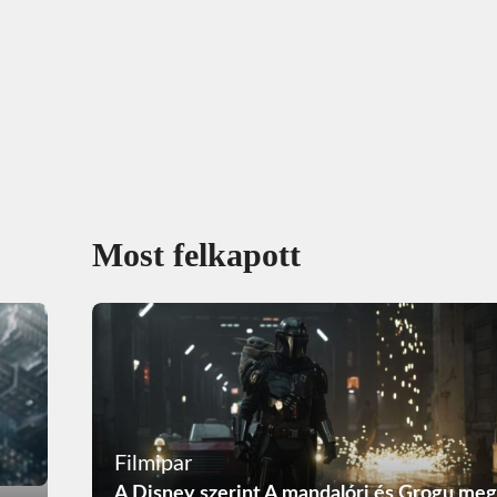
Most felkapott
Filmipar
A Disney szerint A mandalóri és Grogu meg