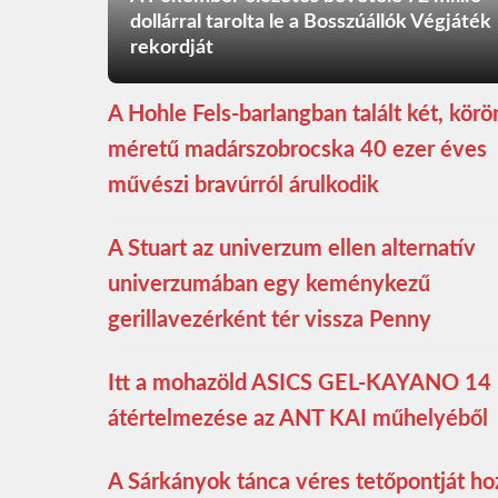
dollárral tarolta le a Bosszúállók Végjáték
rekordját
A Hohle Fels-barlangban talált két, kör
méretű madárszobrocska 40 ezer éves
művészi bravúrról árulkodik
A Stuart az univerzum ellen alternatív
univerzumában egy keménykezű
gerillavezérként tér vissza Penny
Itt a mohazöld ASICS GEL-KAYANO 14
átértelmezése az ANT KAI műhelyéből
A Sárkányok tánca véres tetőpontját ho