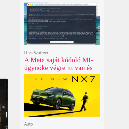
példátlanul forgó
csillagmintát vetít a fény
polarizációjától függően
IT és Szoftver
A Meta saját kódoló MI-
ügynöke végre itt van és
nem fél belenyúlni a
fájljaidba
Autó