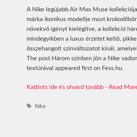
A Nike legújabb Air Max Muse kollekciója
márka ikonikus modellje most krokodílbőr-s
növekvő igényt kielégítve, a kollekció h
mindegyikben a luxus érzetet keltő, pikk
összehangolt színváltozatot kínál, amely
The post Három színben jön a Nike vadon
textúrával appeared first on Fess.hu.
Read Mor
Címkék
Nike