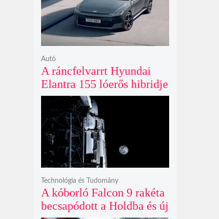
ki
Autó
A ráncfelvarrt Hyundai
Elantra 155 lóerős hibridje
és prémium utastere
komoly belsőtéri ugrást
hoz
Technológia és Tudomány
A kóborló Falcon 9 rakéta
becsapódott a Holdba és új