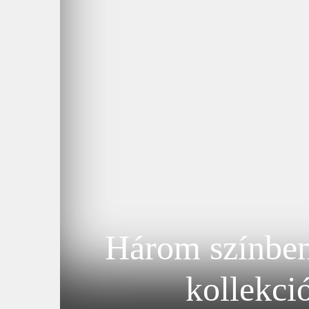
Három színben
kollekci