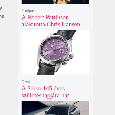
 a
Filmipar
re
A Robert Pattinson
alakította Chris Hansen
sötét vadászatra indul a
Primetime előzetesében
Divat
A Seiko 145 éves
születésnapjára hat
limitált kiadású Edo-lila
számlapos modellt hozott