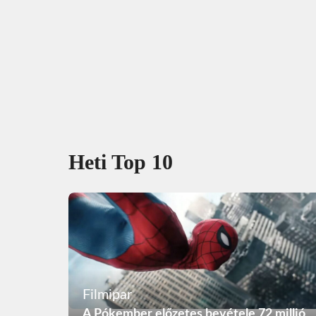
Heti Top 10
Filmipar
A Pókember előzetes bevétele 72 millió