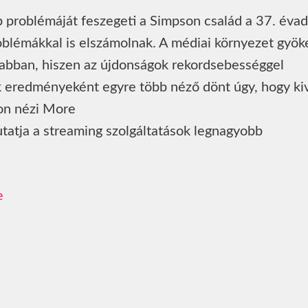
 problémáját feszegeti a Simpson család a 37. évad
oblémákkal is elszámolnak. A médiai környezet gyök
nsabban, hiszen az újdonságok rekordsebességgel
k eredményeként egyre több néző dönt úgy, hogy kiv
hon nézi More
tatja a streaming szolgáltatások legnagyobb
e