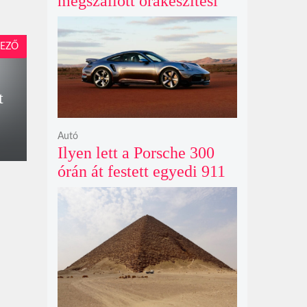
megszállott órakészítési
kiállítása végre Londonba
érkezik idén nyáron
EZŐ
t
Autó
Ilyen lett a Porsche 300
órán át festett egyedi 911
Turbo S-e, ami ausztrál
naplementéből született