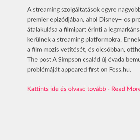
A streaming szolgáltatások egyre nagyobb
premier epizódjában, ahol Disney+-os pr
átalakulása a filmipart érinti a legmarká
kerülnek a streaming platformokra. Enne
a film mozis vetítését, és olcsóbban, ott
The post A Simpson család új évada bemu
problémáját appeared first on Fess.hu.
Read Mor