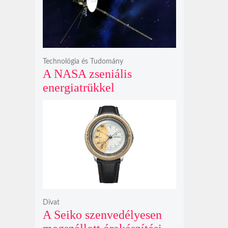
bosszúhadjáratot ígér
Technológia és Tudomány
A NASA zseniális
energiatrükkel
hosszabbította meg a 48
éves Voyager-2 csillagközi
küldetését
Divat
A Seiko szenvedélyesen