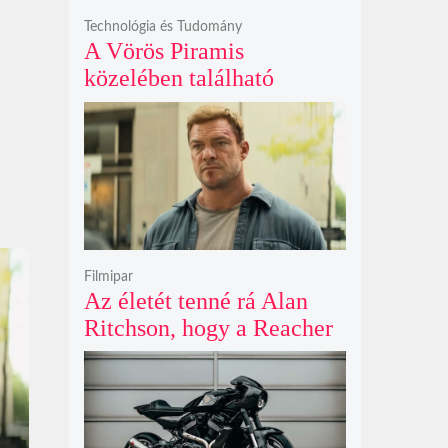
Technológia és Tudomány
A Vörös Piramis
közelében található
rejtélyes vonalak nem
kőszállító rámpák, hanem
egy ókori gátrendszer
részei lehetnek
Filmipar
Az életét tenné rá Alan
Ritchson, hogy a Reacher
negyedik évada mindent
felülmúl