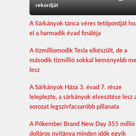
rekordját
A Sárkányok tánca véres tetőpontját ho
el a harmadik évad fináléja
A tízmilliomodik Tesla elkészült, de a
második tízmillió sokkal keményebb m
lesz
A Sárkányok Háza 3. évad 7. része
leleplezte, a sárkányok elvesztése lesz 
sorozat legszívfacsaróbb pillanata
A Pókember Brand New Day 355 millió
dolláros nyitánya minden idők egyik