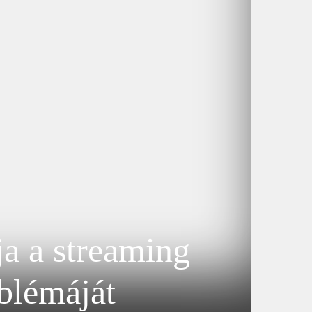
a a streaming
blémáját