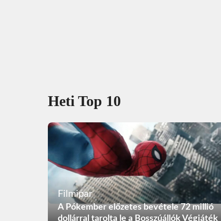
Heti Top 10
Filmipar
A Pókember előzetes bevétele 72 millió
dollárral tarolta le a Bosszúállók Végjáték