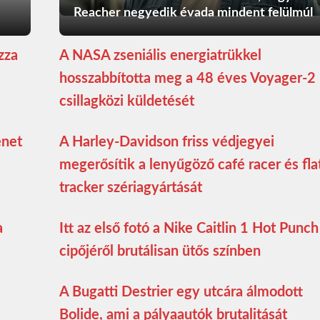
Reacher negyedik évada mindent felülmúl
zza
A NASA zseniális energiatrükkel
hosszabbította meg a 48 éves Voyager-2
csillagközi küldetését
enet
A Harley-Davidson friss védjegyei
megerősítik a lenyűgöző café racer és fla
tracker szériagyártását
a
Itt az első fotó a Nike Caitlin 1 Hot Punch
cipőjéről brutálisan ütős színben
A Bugatti Destrier egy utcára álmodott
Bolide, ami a pályaautók brutalitását