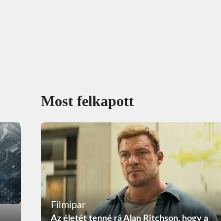
Most felkapott
Filmipar
Az életét tenné rá Alan Ritchson, hogy a