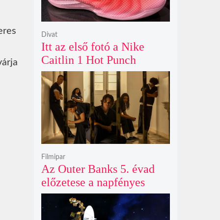
eres
Divat
Itt az első fotó a Nike
Caitlin 1 Hot Punch
árja
cipőjéről brutálisan ütős
színben
Filmipar
Az Outer Banks 5. évad
előzetese a napfényes
kalandok helyett
kíméletlen