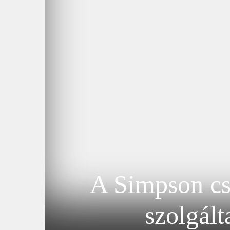
A Simpson cs
szolgál