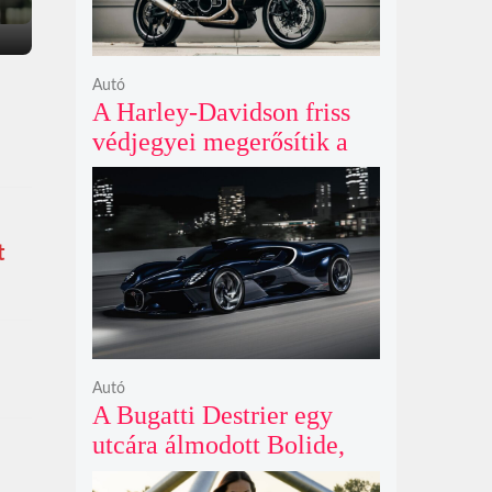
Autó
A Harley-Davidson friss
védjegyei megerősítik a
lenyűgöző café racer és
flat tracker szériagyártását
t
Autó
A Bugatti Destrier egy
utcára álmodott Bolide,
ami a pályaautók