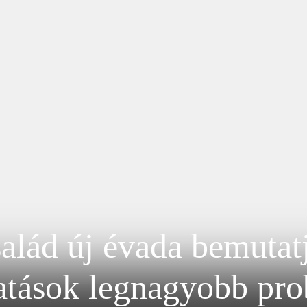
alád új évada bemutatj
tatások legnagyobb pro