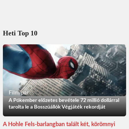
Heti Top 10
Filmipar
A Pókember előzetes bevétele 72 millió dollárral
tarolta le a Bosszúállók Végjáték rekordját
A Hohle Fels-barlangban talált két, körömnyi