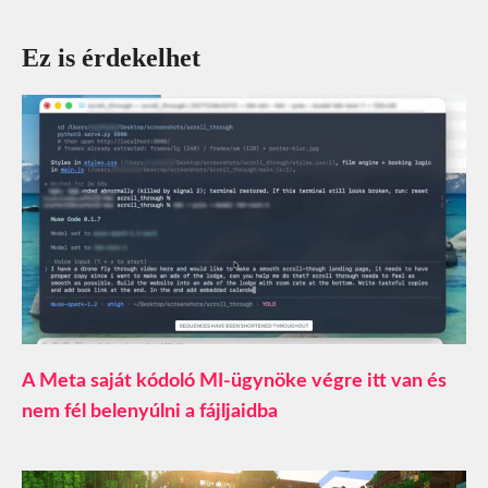
Ez is érdekelhet
A Meta saját kódoló MI-ügynöke végre itt van és
nem fél belenyúlni a fájljaidba