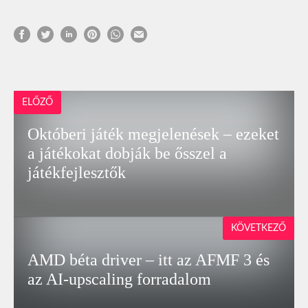
ELŐZŐ
Októberi játék megjelenések – ezeket
a játékokat dobják be ősszel a
játékfejlesztők
KÖVETKEZŐ
AMD béta driver – itt az AFMF 3 és
az AI-upscaling forradalom