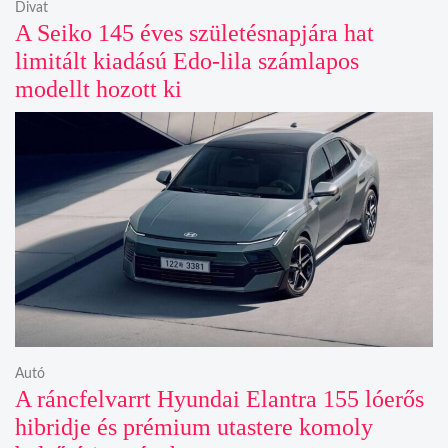
Divat
A Seiko 145 éves születésnapjára hat
limitált kiadású Edo-lila számlapos
modellt hozott ki
Autó
A ráncfelvarrt Hyundai Elantra 155 lóerős
hibridje és prémium utastere komoly