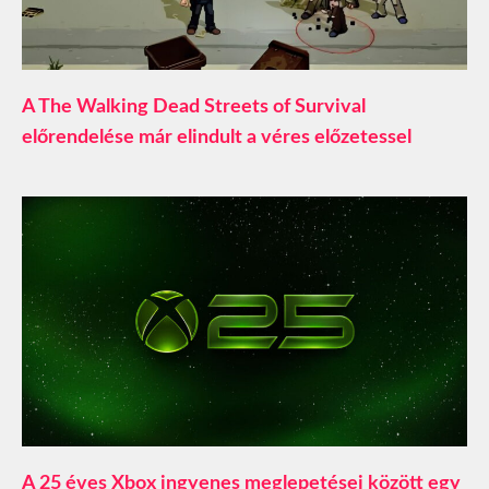
A The Walking Dead Streets of Survival
előrendelése már elindult a véres előzetessel
A 25 éves Xbox ingyenes meglepetései között egy