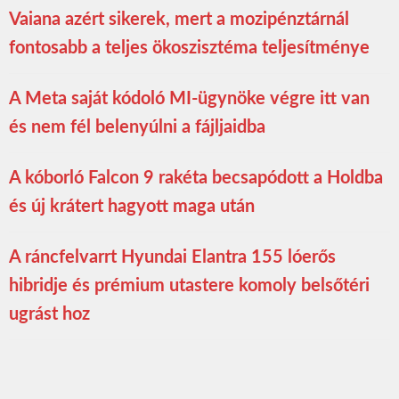
Vaiana azért sikerek, mert a mozipénztárnál
fontosabb a teljes ökoszisztéma teljesítménye
A Meta saját kódoló MI-ügynöke végre itt van
és nem fél belenyúlni a fájljaidba
A kóborló Falcon 9 rakéta becsapódott a Holdba
és új krátert hagyott maga után
A ráncfelvarrt Hyundai Elantra 155 lóerős
hibridje és prémium utastere komoly belsőtéri
ugrást hoz