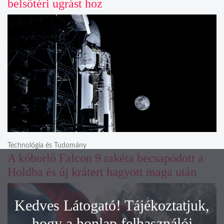
belsőtéri ugrást hoz
Technológia és Tudomány
A kóborló Falcon 9 rakéta becsapódott a
Holdba és új krátert hagyott maga után
Kedves Látogató! Tájékoztatjuk,
hogy a honlap felhasználói