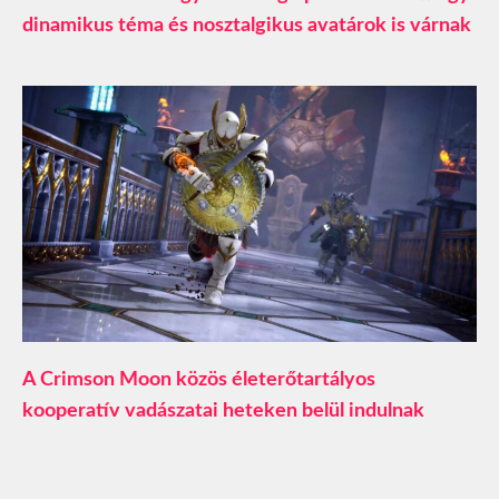
dinamikus téma és nosztalgikus avatárok is várnak
A Crimson Moon közös életerőtartályos
kooperatív vadászatai heteken belül indulnak