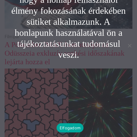
élmény fokozásának érdekében
sütiket alkalmazunk. A
honlapunk használatával ön a
Filmipar
tájékoztatásunkat tudomásul
A Pókember IMAX-bemutatóját az
Odüsszeia exkluzív vetítési időszakának
veszi.
lejárta hozza el
Elfogadom