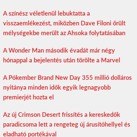
A színész véletlenül lebuktatta a
visszaemlékezést, miközben Dave Filoni őrült
mélységekbe merült az Ahsoka folytatásában
A Wonder Man második évadát már négy
hónappal a bejelentés után törölte a Marvel
A Pókember Brand New Day 355 millió dolláros
nyitánya minden idők egyik legnagyobb
premierjét hozta el
Az új Crimson Desert frissítés a kereskedők
paradicsoma lett a rengeteg új árusítóhellyel és
eladható portékával