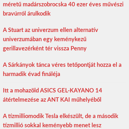
méretű madárszobrocska 40 ezer éves művészi
bravúrról árulkodik
A Stuart az univerzum ellen alternatív
univerzumában egy keménykezű
gerillavezérként tér vissza Penny
A Sárkányok tánca véres tetőpontját hozza el a
harmadik évad fináléja
Itt a mohazöld ASICS GEL-KAYANO 14
átértelmezése az ANT KAI műhelyéből
A tízmilliomodik Tesla elkészült, de a második
tízmillió sokkal keményebb menet lesz