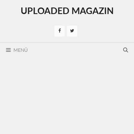
Kilépés
UPLOADED MAGAZIN
a
tartalomba
MENÜ