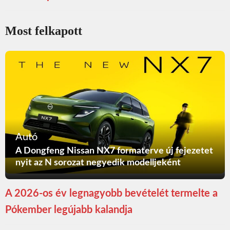
Most felkapott
Autó
A Dongfeng Nissan NX7 formaterve új fejezetet
nyit az N sorozat negyedik modelljeként
A 2026-os év legnagyobb bevételét termelte a
Pókember legújabb kalandja