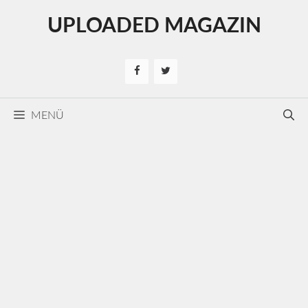
Kilépés
UPLOADED MAGAZIN
a
tartalomba
MENÜ