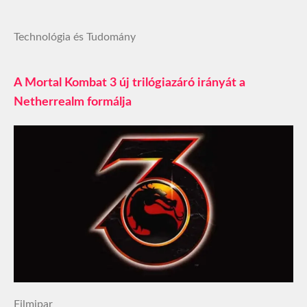
Technológia és Tudomány
A Mortal Kombat 3 új trilógiazáró irányát a
Netherrealm formálja
Filmipar