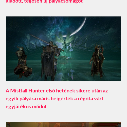
kiadott, teljesen új pályacsomagot
A Mistfall Hunter első hetének sikere után az
egyik pályára máris beígérték a régóta várt
egyjátékos módot