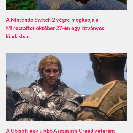
A Nintendo Switch 2 végre megkapja a
Minecraftot október 27-én egy látványos
kiadásban
A Ubisoft egy újabb Assassin’s Creed veteránt