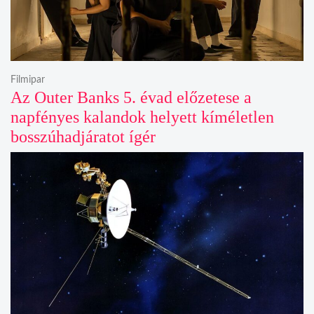
Filmipar
Az Outer Banks 5. évad előzetese a
napfényes kalandok helyett kíméletlen
bosszúhadjáratot ígér