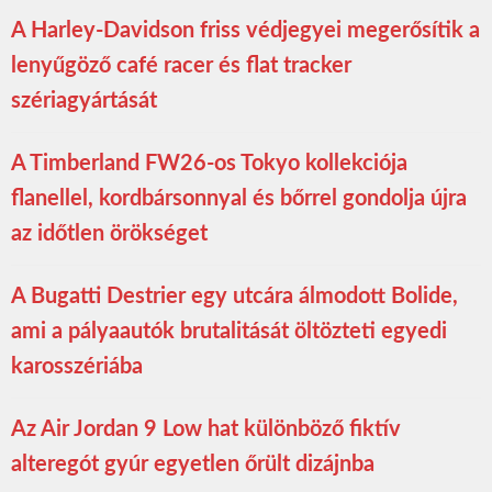
A Harley-Davidson friss védjegyei megerősítik a
lenyűgöző café racer és flat tracker
szériagyártását
A Timberland FW26-os Tokyo kollekciója
flanellel, kordbársonnyal és bőrrel gondolja újra
az időtlen örökséget
A Bugatti Destrier egy utcára álmodott Bolide,
ami a pályaautók brutalitását öltözteti egyedi
karosszériába
Az Air Jordan 9 Low hat különböző fiktív
alteregót gyúr egyetlen őrült dizájnba