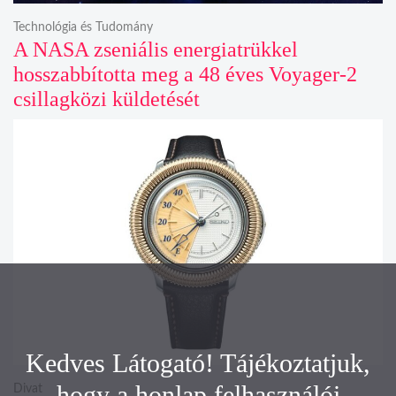
Technológia és Tudomány
A NASA zseniális energiatrükkel
hosszabbította meg a 48 éves Voyager-2
csillagközi küldetését
Kedves Látogató! Tájékoztatjuk,
hogy a honlap felhasználói
Divat