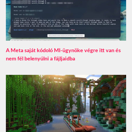
A Meta saját kódoló MI-ügynöke végre itt van és
nem fél belenyúlni a fájljaidba