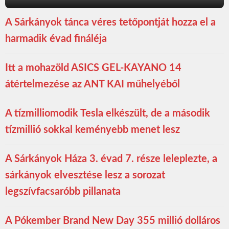
A Sárkányok tánca véres tetőpontját hozza el a
harmadik évad fináléja
Itt a mohazöld ASICS GEL-KAYANO 14
átértelmezése az ANT KAI műhelyéből
A tízmilliomodik Tesla elkészült, de a második
tízmillió sokkal keményebb menet lesz
A Sárkányok Háza 3. évad 7. része leleplezte, a
sárkányok elvesztése lesz a sorozat
legszívfacsaróbb pillanata
A Pókember Brand New Day 355 millió dolláros