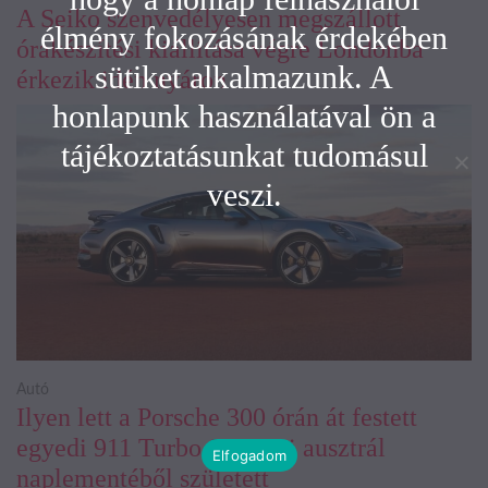
A Seiko szenvedélyesen megszállott
élmény fokozásának érdekében
órakészítési kiállítása végre Londonba
sütiket alkalmazunk. A
érkezik idén nyáron
honlapunk használatával ön a
tájékoztatásunkat tudomásul
veszi.
Autó
Ilyen lett a Porsche 300 órán át festett
egyedi 911 Turbo S-e, ami ausztrál
Elfogadom
naplementéből született