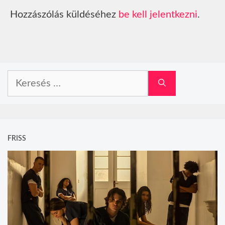
Hozzászólás küldéséhez
be kell jelentkezni
.
Keresés:
FRISS