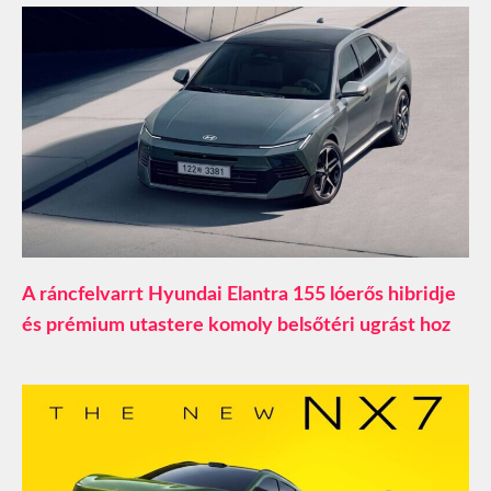
A ráncfelvarrt Hyundai Elantra 155 lóerős hibridje
és prémium utastere komoly belsőtéri ugrást hoz