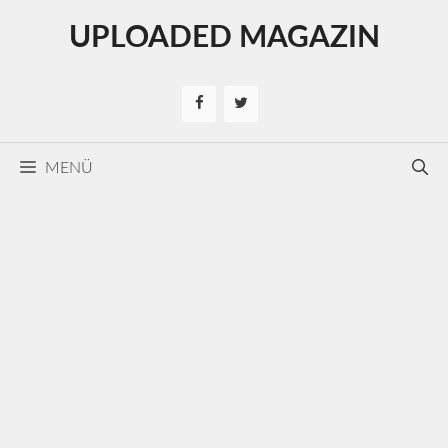
Kilépés
UPLOADED MAGAZIN
a
tartalomba
MENÜ