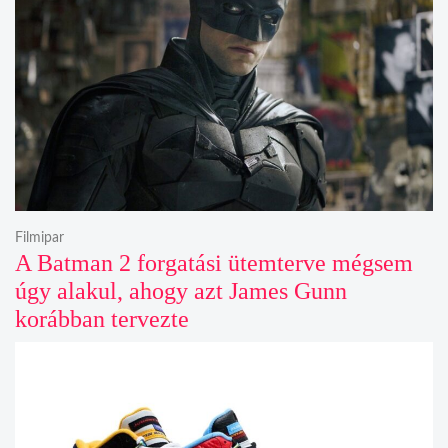
Filmipar
A Batman 2 forgatási ütemterve mégsem
úgy alakul, ahogy azt James Gunn
korábban tervezte