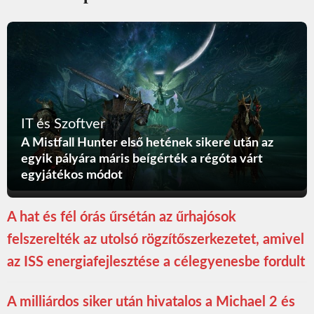
IT és Szoftver
A Mistfall Hunter első hetének sikere után az
egyik pályára máris beígérték a régóta várt
egyjátékos módot
A hat és fél órás űrsétán az űrhajósok
felszerelték az utolsó rögzítőszerkezetet, amivel
az ISS energiafejlesztése a célegyenesbe fordult
A milliárdos siker után hivatalos a Michael 2 és