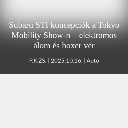
Subaru STI koncepciók a Tokyo
Mobility Show-n – elektromos
álom és boxer vér
P.K.ZS.
|
2025.10.16.
|
Autó