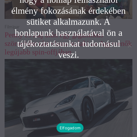
élmény fokozásának érdekében
sütiket alkalmazunk. A
Filmipar
honlapunk használatával ön a
Penny és Raj után egy gigantikus
tájékoztatásunkat tudomásul
szörnyként tért vissza valaki az Agymenők
legújabb spin-offjában
veszi.
Elfogadom