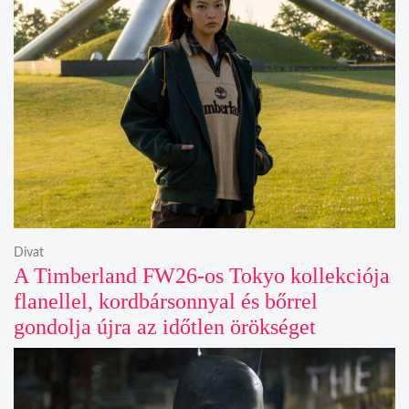
Divat
A Timberland FW26-os Tokyo kollekciója
flanellel, kordbársonnyal és bőrrel
gondolja újra az időtlen örökséget