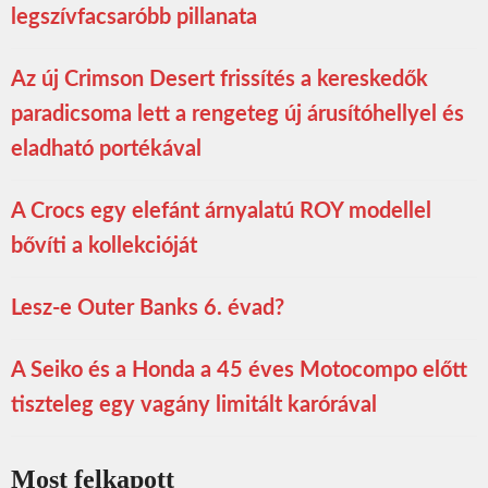
legszívfacsaróbb pillanata
Az új Crimson Desert frissítés a kereskedők
paradicsoma lett a rengeteg új árusítóhellyel és
eladható portékával
A Crocs egy elefánt árnyalatú ROY modellel
bővíti a kollekcióját
Lesz-e Outer Banks 6. évad?
A Seiko és a Honda a 45 éves Motocompo előtt
tiszteleg egy vagány limitált karórával
Most felkapott