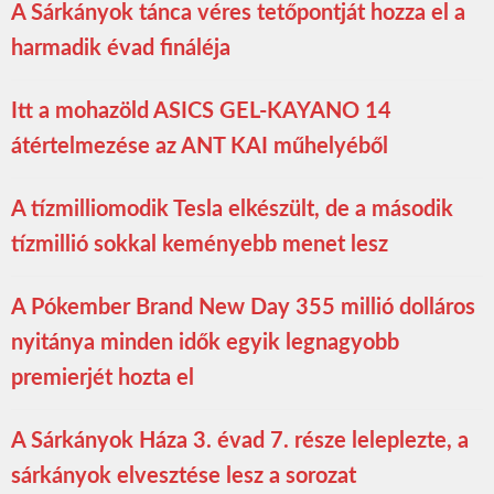
A Sárkányok tánca véres tetőpontját hozza el a
harmadik évad fináléja
Itt a mohazöld ASICS GEL-KAYANO 14
átértelmezése az ANT KAI műhelyéből
A tízmilliomodik Tesla elkészült, de a második
tízmillió sokkal keményebb menet lesz
A Pókember Brand New Day 355 millió dolláros
nyitánya minden idők egyik legnagyobb
premierjét hozta el
A Sárkányok Háza 3. évad 7. része leleplezte, a
sárkányok elvesztése lesz a sorozat