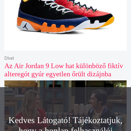
Divat
Az Air Jordan 9 Low hat különböző fiktív
alteregót gyúr egyetlen őrült dizájnba
Kedves Látogató! Tájékoztatjuk,
hogy a honlap felhasználói