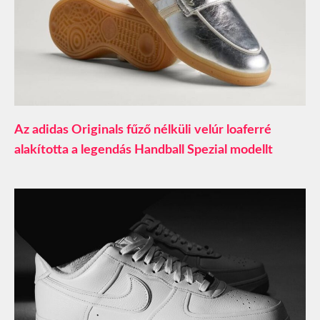
Az adidas Originals fűző nélküli velúr loaferré
alakította a legendás Handball Spezial modellt