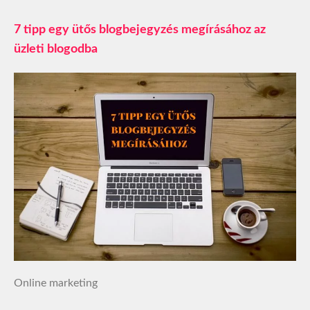
7 tipp egy ütős blogbejegyzés megírásához az
üzleti blogodba
Online marketing