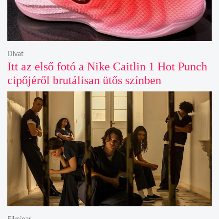
Divat
Itt az első fotó a Nike Caitlin 1 Hot Punch
cipőjéről brutálisan ütős színben