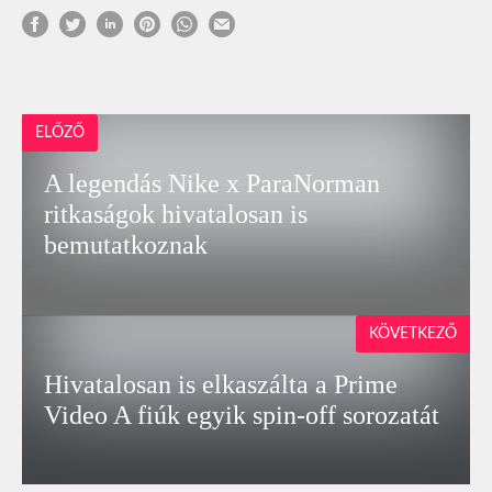
ELŐZŐ
A legendás Nike x ParaNorman
ritkaságok hivatalosan is
bemutatkoznak
KÖVETKEZŐ
Hivatalosan is elkaszálta a Prime
Video A fiúk egyik spin-off sorozatát