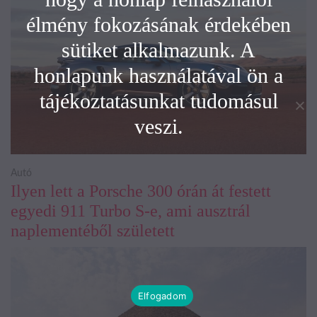
élmény fokozásának érdekében
sütiket alkalmazunk. A
honlapunk használatával ön a
tájékoztatásunkat tudomásul
veszi.
Autó
Ilyen lett a Porsche 300 órán át festett
egyedi 911 Turbo S-e, ami ausztrál
naplementéből született
Elfogadom