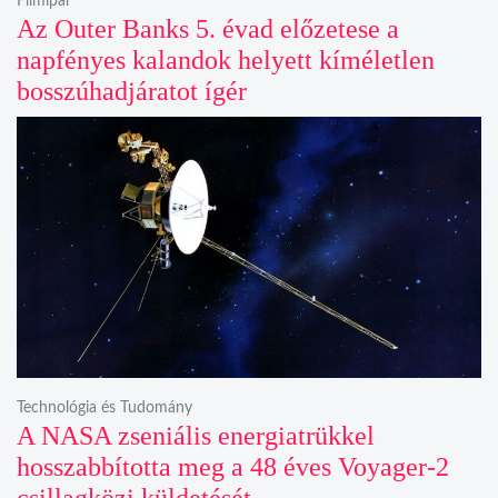
Filmipar
Az Outer Banks 5. évad előzetese a
napfényes kalandok helyett kíméletlen
bosszúhadjáratot ígér
Technológia és Tudomány
A NASA zseniális energiatrükkel
hosszabbította meg a 48 éves Voyager-2
csillagközi küldetését