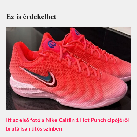
Ez is érdekelhet
Itt az első fotó a Nike Caitlin 1 Hot Punch cipőjéről
brutálisan ütős színben