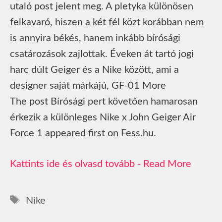
utaló post jelent meg. A pletyka különösen
felkavaró, hiszen a két fél közt korábban nem
is annyira békés, hanem inkább bírósági
csatározások zajlottak. Éveken át tartó jogi
harc dúlt Geiger és a Nike között, ami a
designer saját márkájú, GF-01 More
The post Bírósági pert követően hamarosan
érkezik a különleges Nike x John Geiger Air
Force 1 appeared first on Fess.hu.
Read More
Címkék
Nike