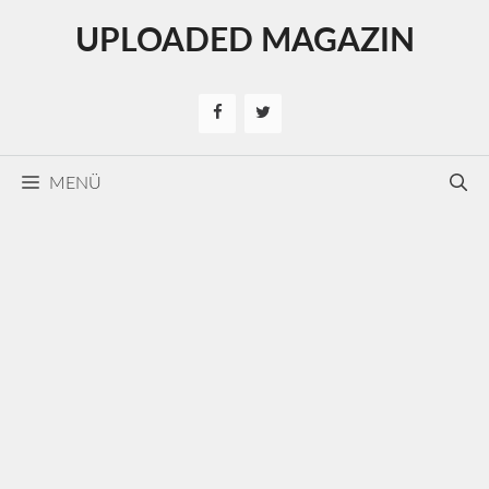
Kilépés
UPLOADED MAGAZIN
a
tartalomba
MENÜ