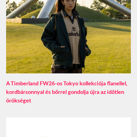
A Timberland FW26-os Tokyo kollekciója flanellel,
kordbársonnyal és bőrrel gondolja újra az időtlen
örökséget