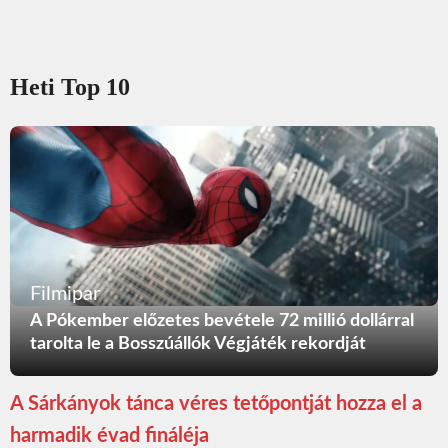
Heti Top 10
Filmipar
A Pókember előzetes bevétele 72 millió dollárral
tarolta le a Bosszúállók Végjáték rekordját
A Sárkányok tánca véres tetőpontját hozza el a
harmadik évad fináléja