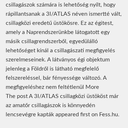
csillagászok számára is lehetőség nyílt, hogy
rápillantsanak a 3I/ATLAS néven ismertté vált,
csillagközi eredetű üstökösre. Ez az égitest,
amely a Naprendszerünkbe látogatott egy
másik csillagrendszerből, egyedülálló
lehetőséget kínál a csillagászati megfigyelés
szerelmeseinek. A látványos égi objektum
jelenleg a Földről is látható megfelelő
felszereléssel, bár fényessége változó. A
megfigyeléshez nem feltétlenül More
The post A 3I/ATLAS csillagközi üstököst már
az amatőr csillagászok is könnyedén
lencsevégre kapták appeared first on Fess.hu.