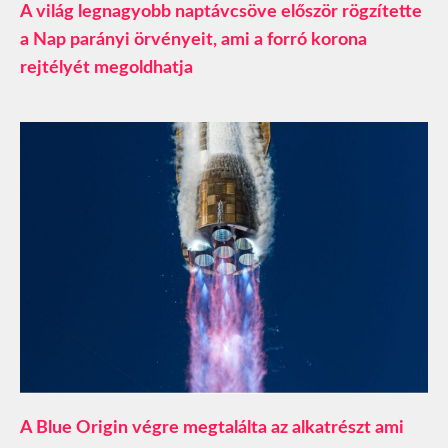
A világ legnagyobb naptávcsöve először rögzítette
a Nap parányi örvényeit, ami a forró korona
rejtélyét megoldhatja
A Blue Origin végre megtalálta az alkatrészt ami