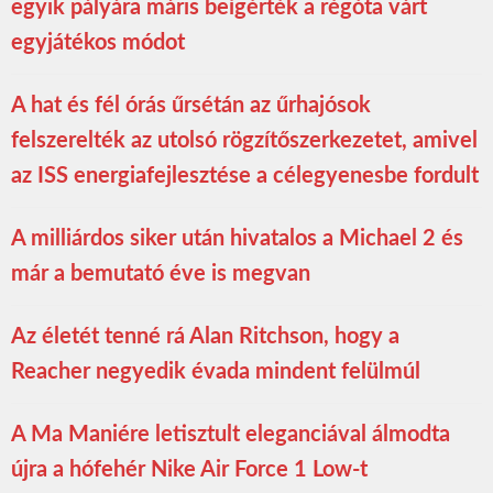
egyik pályára máris beígérték a régóta várt
egyjátékos módot
A hat és fél órás űrsétán az űrhajósok
felszerelték az utolsó rögzítőszerkezetet, amivel
az ISS energiafejlesztése a célegyenesbe fordult
A milliárdos siker után hivatalos a Michael 2 és
már a bemutató éve is megvan
Az életét tenné rá Alan Ritchson, hogy a
Reacher negyedik évada mindent felülmúl
A Ma Maniére letisztult eleganciával álmodta
újra a hófehér Nike Air Force 1 Low-t