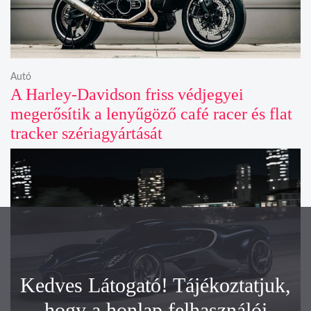
Autó
A Harley-Davidson friss védjegyei
megerősítik a lenyűgöző café racer és flat
tracker szériagyártását
Kedves Látogató! Tájékoztatjuk,
hogy a honlap felhasználói