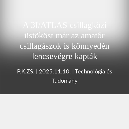
A 3I/ATLAS csillagközi
üstököst már az amatőr
csillagászok is könnyedén
lencsevégre kapták
P.K.ZS.
|
2025.11.10.
|
Technológia és
Tudomány