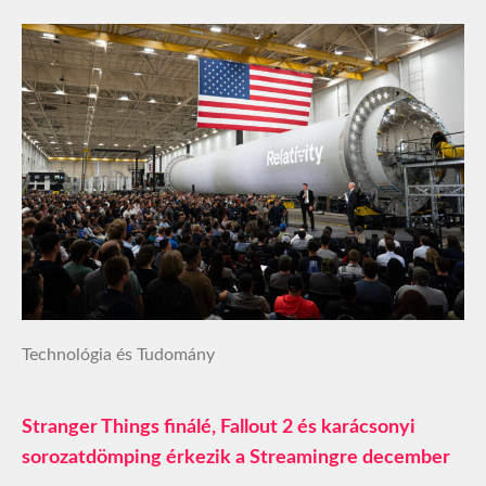
Technológia és Tudomány
Stranger Things finálé, Fallout 2 és karácsonyi
sorozatdömping érkezik a Streamingre december