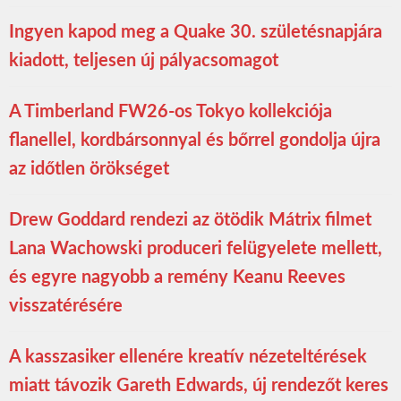
Ingyen kapod meg a Quake 30. születésnapjára
kiadott, teljesen új pályacsomagot
A Timberland FW26-os Tokyo kollekciója
flanellel, kordbársonnyal és bőrrel gondolja újra
az időtlen örökséget
Drew Goddard rendezi az ötödik Mátrix filmet
Lana Wachowski produceri felügyelete mellett,
és egyre nagyobb a remény Keanu Reeves
visszatérésére
A kasszasiker ellenére kreatív nézeteltérések
miatt távozik Gareth Edwards, új rendezőt keres