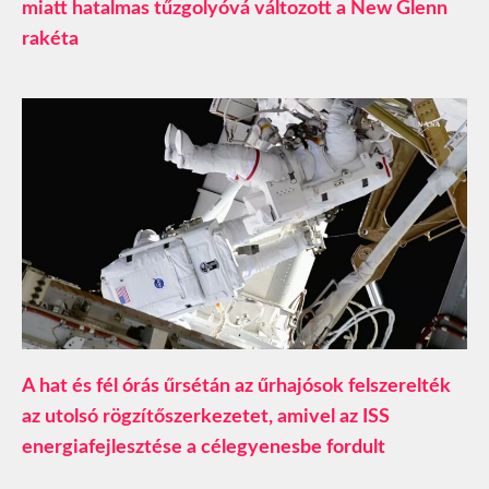
miatt hatalmas tűzgolyóvá változott a New Glenn
rakéta
A hat és fél órás űrsétán az űrhajósok felszerelték
az utolsó rögzítőszerkezetet, amivel az ISS
energiafejlesztése a célegyenesbe fordult