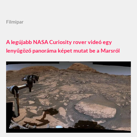
Filmipar
A legújabb NASA Curiosity rover videó egy
lenyűgöző panoráma képet mutat be a Marsról