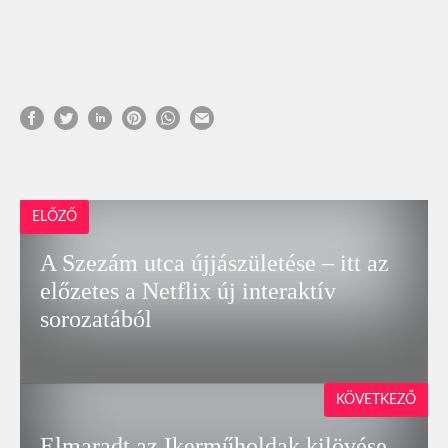
ELŐZŐ
A Szezám utca újjászületése – itt az
előzetes a Netflix új interaktív
sorozatából
KÖVETKEZŐ
Elmaradt az Ikerműholdak kilövése,