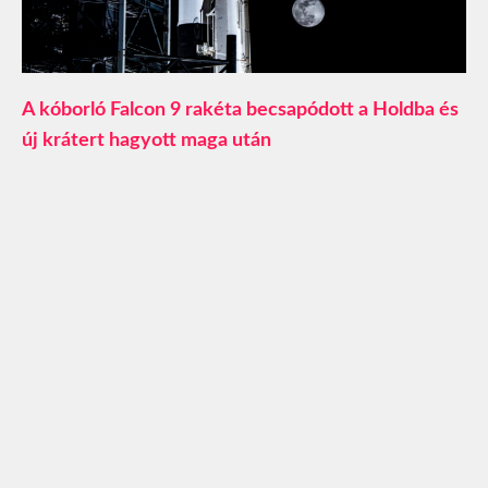
A kóborló Falcon 9 rakéta becsapódott a Holdba és
új krátert hagyott maga után