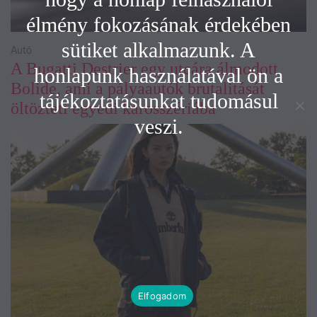
élmény fokozásának érdekében
sütiket alkalmazunk. A
Autó
A Bugatti Destrier egy utcára álmodott
honlapunk használatával ön a
Bolide, ami a pályaautók brutalitását
tájékoztatásunkat tudomásul
öltözteti egyedi karosszériába
veszi.
Elfogadom