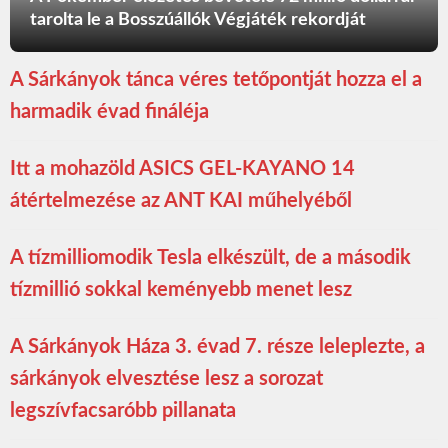
tarolta le a Bosszúállók Végjáték rekordját
A Sárkányok tánca véres tetőpontját hozza el a
harmadik évad fináléja
Itt a mohazöld ASICS GEL-KAYANO 14
átértelmezése az ANT KAI műhelyéből
A tízmilliomodik Tesla elkészült, de a második
tízmillió sokkal keményebb menet lesz
A Sárkányok Háza 3. évad 7. része leleplezte, a
sárkányok elvesztése lesz a sorozat
legszívfacsaróbb pillanata