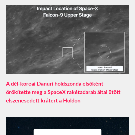
A dél-koreai Danuri holdszonda elsőként
örökítette meg a SpaceX rakétadarab által ütött
elszenesedett krátert a Holdon