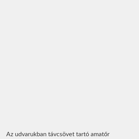
Az udvarukban távcsövet tartó amatőr