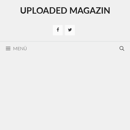
Kilépés
UPLOADED MAGAZIN
a
tartalomba
MENÜ