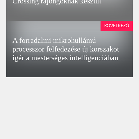
Crossing rajongóknak készült
KÖVETKEZŐ
A forradalmi mikrohullámú
processzor felfedezése új korszakot
ígér a mesterséges intelligenciában