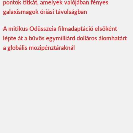
pontok titkát, amelyek valójában fényes
galaxismagok óriási távolságban
A mitikus Odüsszeia filmadaptáció elsőként
lépte át a bűvös egymilliárd dolláros álomhatárt
a globális mozipénztáraknál