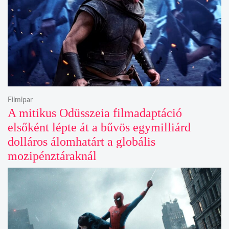
Filmipar
A mitikus Odüsszeia filmadaptáció
elsőként lépte át a bűvös egymilliárd
dolláros álomhatárt a globális
mozipénztáraknál