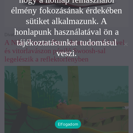
élmény fokozásának érdekében
sütiket alkalmazunk. A
honlapunk használatával ön a
Divat
tájékoztatásunkat tudomásul
A Nike Vomero Plus tehénmintás felsővel
és vitorlavászon póniló Swoosh-sal
veszi.
legelészik a reflektorfényben
Elfogadom