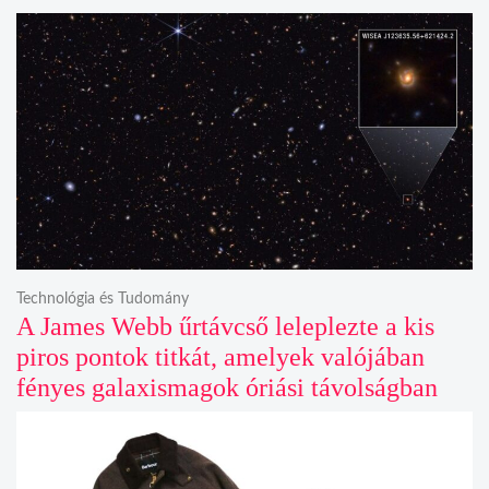
Technológia és Tudomány
A James Webb űrtávcső leleplezte a kis
piros pontok titkát, amelyek valójában
fényes galaxismagok óriási távolságban