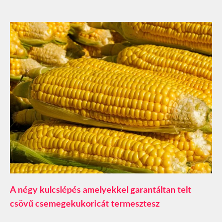
A négy kulcslépés amelyekkel garantáltan telt
csövű csemegekukoricát termesztesz