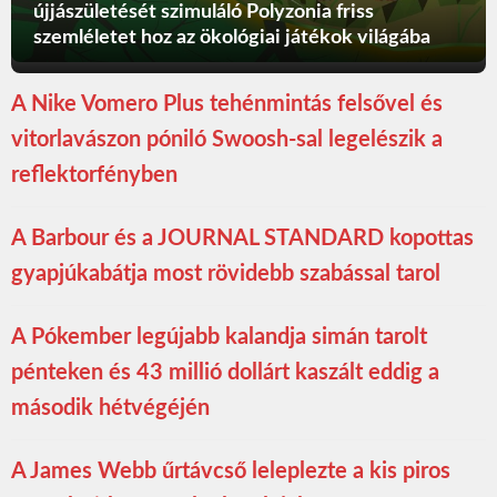
újjászületését szimuláló Polyzonia friss
szemléletet hoz az ökológiai játékok világába
A Nike Vomero Plus tehénmintás felsővel és
vitorlavászon póniló Swoosh-sal legelészik a
reflektorfényben
A Barbour és a JOURNAL STANDARD kopottas
gyapjúkabátja most rövidebb szabással tarol
A Pókember legújabb kalandja simán tarolt
pénteken és 43 millió dollárt kaszált eddig a
második hétvégéjén
A James Webb űrtávcső leleplezte a kis piros