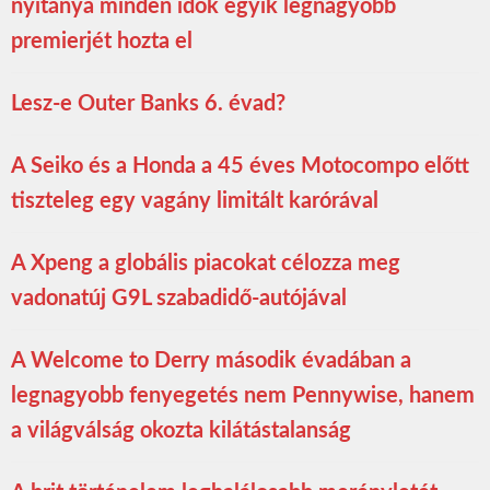
nyitánya minden idők egyik legnagyobb
premierjét hozta el
Lesz-e Outer Banks 6. évad?
A Seiko és a Honda a 45 éves Motocompo előtt
tiszteleg egy vagány limitált karórával
A Xpeng a globális piacokat célozza meg
vadonatúj G9L szabadidő-autójával
A Welcome to Derry második évadában a
legnagyobb fenyegetés nem Pennywise, hanem
a világválság okozta kilátástalanság