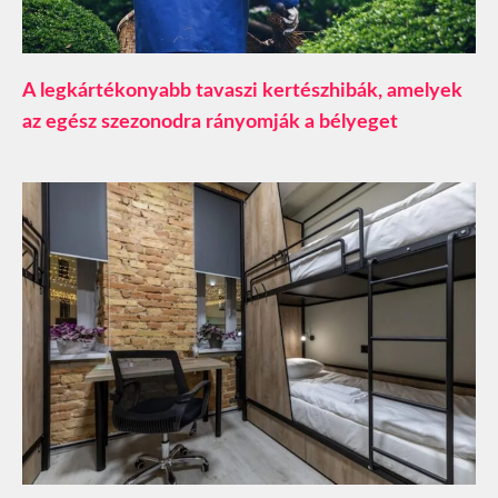
A legkártékonyabb tavaszi kertészhibák, amelyek
az egész szezonodra rányomják a bélyeget