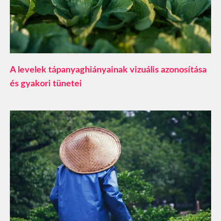
A levelek tápanyaghiányainak vizuális azonosítása
és gyakori tünetei