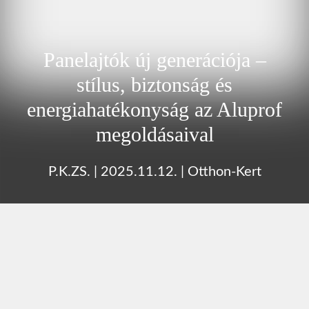
Panelajtók új generációja –
stílus, biztonság és
energiahatékonyság az Aluprof
megoldásaival
P.K.ZS.
|
2025.11.12.
|
Otthon-Kert