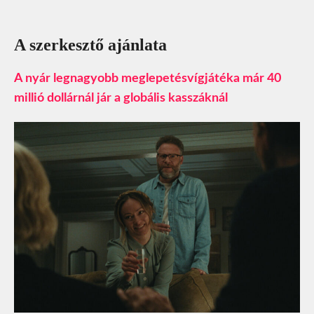
A szerkesztő ajánlata
A nyár legnagyobb meglepetésvígjátéka már 40
millió dollárnál jár a globális kasszáknál