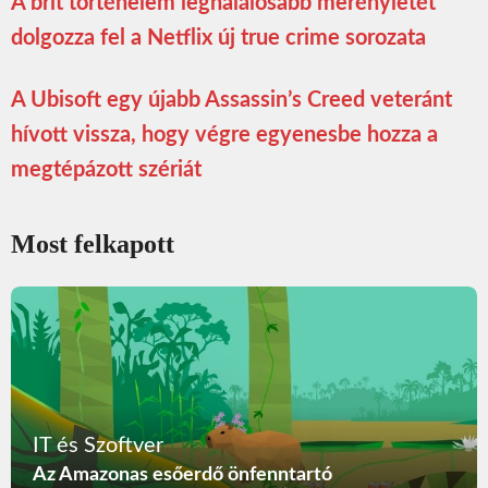
A brit történelem leghalálosabb merényletét
dolgozza fel a Netflix új true crime sorozata
A Ubisoft egy újabb Assassin’s Creed veteránt
hívott vissza, hogy végre egyenesbe hozza a
megtépázott szériát
Most felkapott
IT és Szoftver
Az Amazonas esőerdő önfenntartó