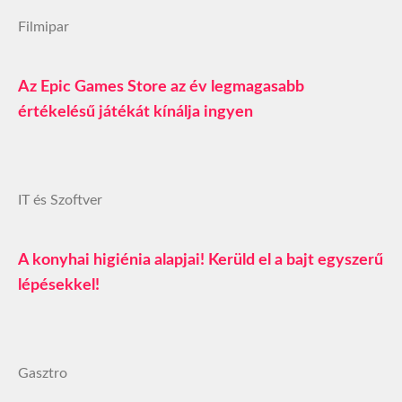
Filmipar
Az Epic Games Store az év legmagasabb
értékelésű játékát kínálja ingyen
IT és Szoftver
A konyhai higiénia alapjai! Kerüld el a bajt egyszerű
lépésekkel!
Gasztro