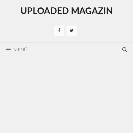
Kilépés
UPLOADED MAGAZIN
a
tartalomba
MENÜ