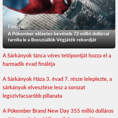
Filmipar
A Pókember előzetes bevétele 72 millió dollárral
tarolta le a Bosszúállók Végjáték rekordját
A Sárkányok tánca véres tetőpontját hozza el a
harmadik évad fináléja
A Sárkányok Háza 3. évad 7. része leleplezte, a
sárkányok elvesztése lesz a sorozat
legszívfacsaróbb pillanata
A Pókember Brand New Day 355 millió dolláros