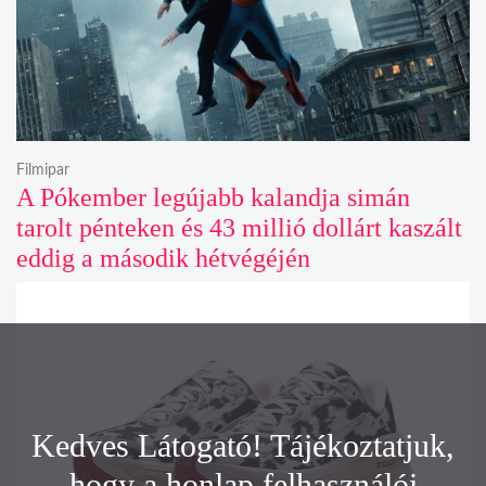
Filmipar
A Pókember legújabb kalandja simán
tarolt pénteken és 43 millió dollárt kaszált
eddig a második hétvégéjén
Kedves Látogató! Tájékoztatjuk,
hogy a honlap felhasználói