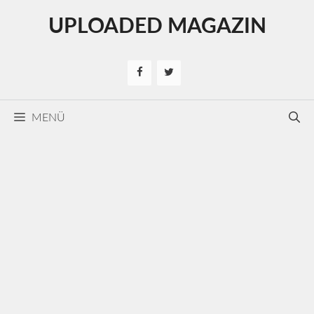
Kilépés
UPLOADED MAGAZIN
a
tartalomba
MENÜ