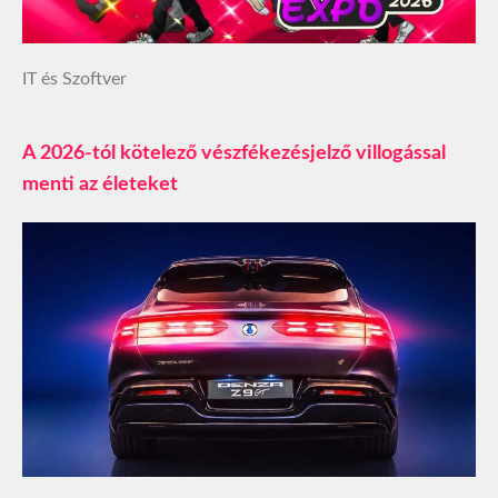
IT és Szoftver
A 2026-tól kötelező vészfékezésjelző villogással
menti az életeket