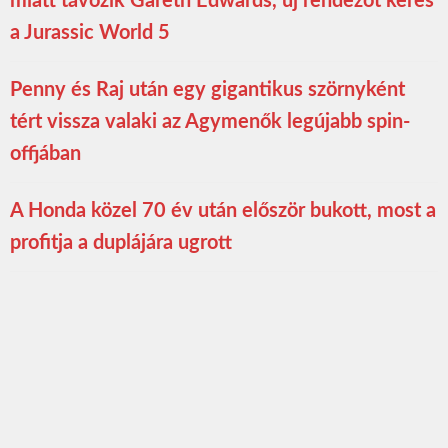
miatt távozik Gareth Edwards, új rendezőt keres
a Jurassic World 5
Penny és Raj után egy gigantikus szörnyként
tért vissza valaki az Agymenők legújabb spin-
offjában
A Honda közel 70 év után először bukott, most a
profitja a duplájára ugrott