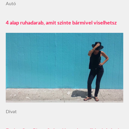
Autó
4 alap ruhadarab, amit szinte bármivel viselhetsz
Divat