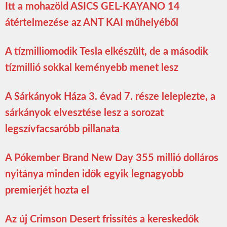
Itt a mohazöld ASICS GEL-KAYANO 14
átértelmezése az ANT KAI műhelyéből
A tízmilliomodik Tesla elkészült, de a második
tízmillió sokkal keményebb menet lesz
A Sárkányok Háza 3. évad 7. része leleplezte, a
sárkányok elvesztése lesz a sorozat
legszívfacsaróbb pillanata
A Pókember Brand New Day 355 millió dolláros
nyitánya minden idők egyik legnagyobb
premierjét hozta el
Az új Crimson Desert frissítés a kereskedők