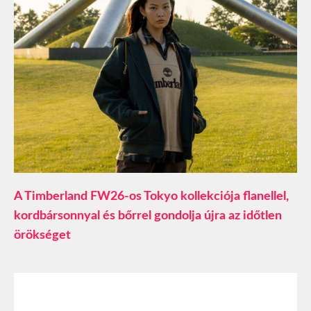
A Timberland FW26-os Tokyo kollekciója flanellel,
kordbársonnyal és bőrrel gondolja újra az időtlen
örökséget