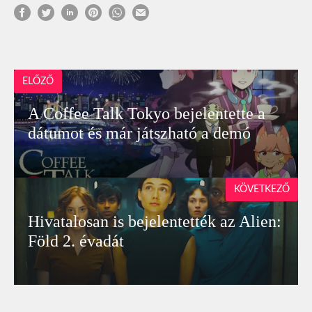
ELŐZŐ
A Coffee Talk Tokyo bejelentette a
dátumot és már játszható a demó
KÖVETKEZŐ
Hivatalosan is bejelentették az Alien:
Föld 2. évadát