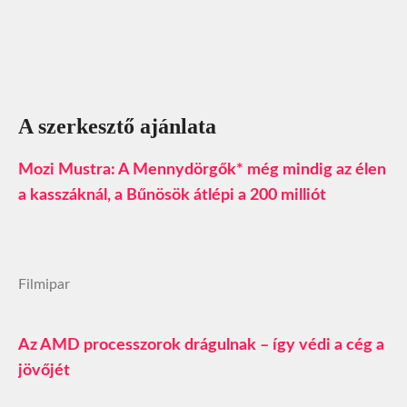
A szerkesztő ajánlata
Mozi Mustra: A Mennydörgők* még mindig az élen
a kasszáknál, a Bűnösök átlépi a 200 milliót
Filmipar
Az AMD processzorok drágulnak – így védi a cég a
jövőjét