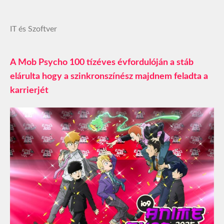
IT és Szoftver
A Mob Psycho 100 tízéves évfordulóján a stáb
elárulta hogy a szinkronszínész majdnem feladta a
karrierjét