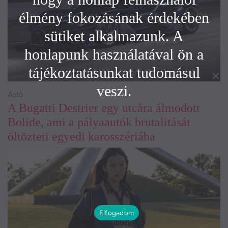
élmény fokozásának érdekében
sütiket alkalmazunk. A
honlapunk használatával ön a
tájékoztatásunkat tudomásul
veszi.
Autó
A Bugatti Destrier egy utcára álmodott
Bolide, ami a pályaautók brutalitását
öltözteti egyedi karosszériába
Elfogadom