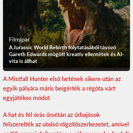
Filmipar
A Jurassic World Rebirth folytatásából távozó
Gareth Edwards mögött kreatív ellentétek és AI-
vita is állhat
A Mistfall Hunter első hetének sikere után az
egyik pályára máris beígérték a régóta várt
egyjátékos módot
A hat és fél órás űrsétán az űrhajósok
felszerelték az utolsó rögzítőszerkezetet, amivel