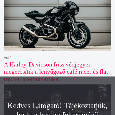
Autó
A Harley-Davidson friss védjegyei
megerősítik a lenyűgöző café racer és flat
tracker szériagyártását
Kedves Látogató! Tájékoztatjuk,
hogy a honlap felhasználói