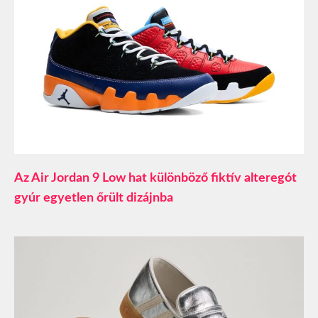
Az Air Jordan 9 Low hat különböző fiktív alteregót
gyúr egyetlen őrült dizájnba