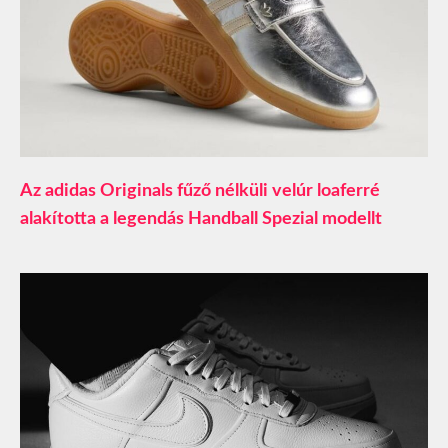
Az adidas Originals fűző nélküli velúr loaferré
alakította a legendás Handball Spezial modellt