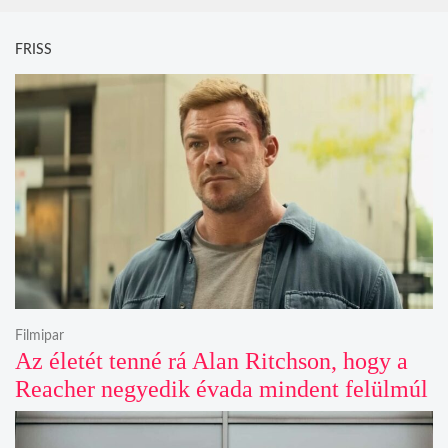
FRISS
Filmipar
Az életét tenné rá Alan Ritchson, hogy a
Reacher negyedik évada mindent felülmúl