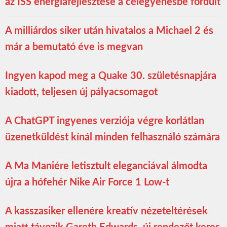
az ISS energiafejlesztése a célegyenesbe fordult
A milliárdos siker után hivatalos a Michael 2 és
már a bemutató éve is megvan
Ingyen kapod meg a Quake 30. születésnapjára
kiadott, teljesen új pályacsomagot
A ChatGPT ingyenes verziója végre korlátlan
üzenetküldést kínál minden felhasználó számára
A Ma Maniére letisztult eleganciával álmodta
újra a hófehér Nike Air Force 1 Low-t
A kasszasiker ellenére kreatív nézeteltérések