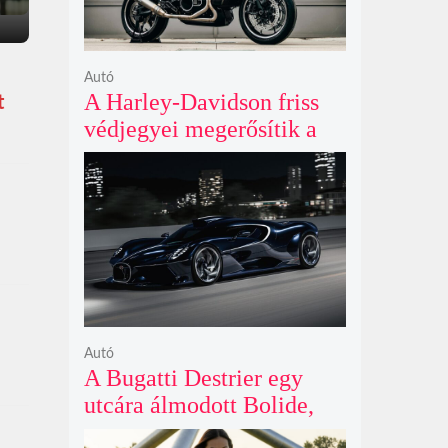
Autó
A Harley-Davidson friss
t
védjegyei megerősítik a
lenyűgöző café racer és
flat tracker szériagyártását
Autó
A Bugatti Destrier egy
utcára álmodott Bolide,
ami a pályaautók