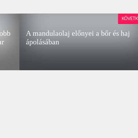
KÖVETK
yobb
A mandulaolaj előnyei a bőr és haj
ar
ápolásában