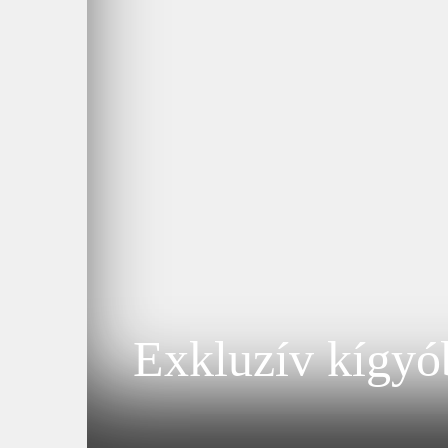
Exkluzív kígyób