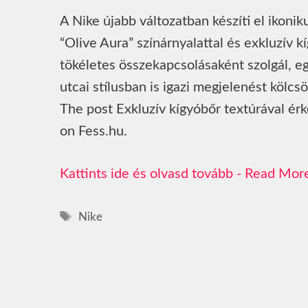
A Nike újabb változatban készíti el ikonik
“Olive Aura” színárnyalattal és exkluzív k
tökéletes összekapcsolásaként szolgál, e
utcai stílusban is igazi megjelenést kölc
The post Exkluzív kígyóbőr textúrával érke
on Fess.hu.
Read Mor
Címkék
Nike