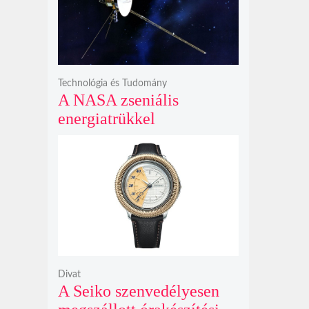
bosszúhadjáratot ígér
Technológia és Tudomány
A NASA zseniális
energiatrükkel
hosszabbította meg a 48
éves Voyager-2 csillagközi
küldetését
Divat
A Seiko szenvedélyesen