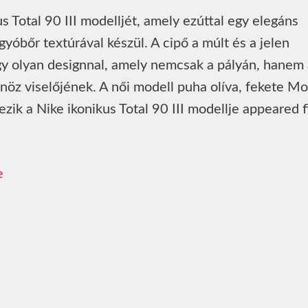
us Total 90 III modelljét, amely ezúttal egy elegáns
ígyóbőr textúrával készül. A cipő a múlt és a jelen
gy olyan designnal, amely nemcsak a pályán, hanem
sönöz viselőjének. A női modell puha olíva, fekete M
zik a Nike ikonikus Total 90 III modellje appeared f
e