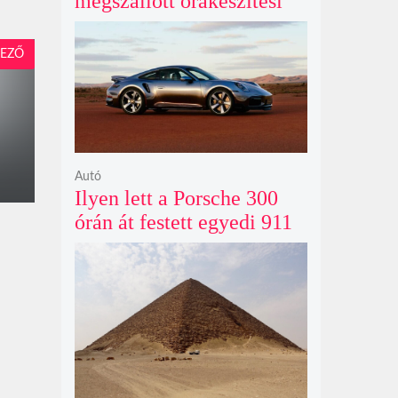
megszállott órakészítési
kiállítása végre Londonba
érkezik idén nyáron
EZŐ
Autó
Ilyen lett a Porsche 300
órán át festett egyedi 911
Turbo S-e, ami ausztrál
naplementéből született