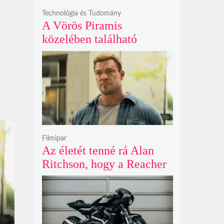
Technológia és Tudomány
A Vörös Piramis
közelében található
rejtélyes vonalak nem
kőszállító rámpák, hanem
egy ókori gátrendszer
részei lehetnek
Filmipar
Az életét tenné rá Alan
Ritchson, hogy a Reacher
negyedik évada mindent
felülmúl