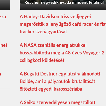
Reacher negyedik évada mindent felülmúl
zza
A Harley-Davidson friss védjegyei
megerősítik a lenyűgöző café racer és fla
tracker szériagyártását
enet
A NASA zseniális energiatrükkel
hosszabbította meg a 48 éves Voyager-2
csillagközi küldetését
a
A Bugatti Destrier egy utcára álmodott
Bolide, ami a pályaautók brutalitását
öltözteti egyedi karosszériába
A Seiko szenvedélyesen megszállott