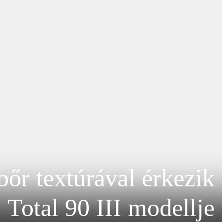
őr textúrával érkezik
Total 90 III modellje