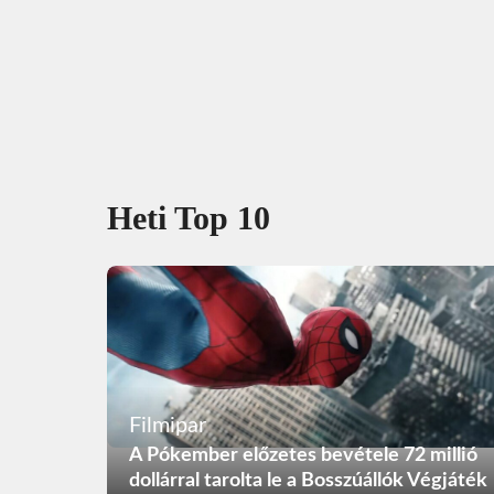
Heti Top 10
Filmipar
A Pókember előzetes bevétele 72 millió
dollárral tarolta le a Bosszúállók Végjáték