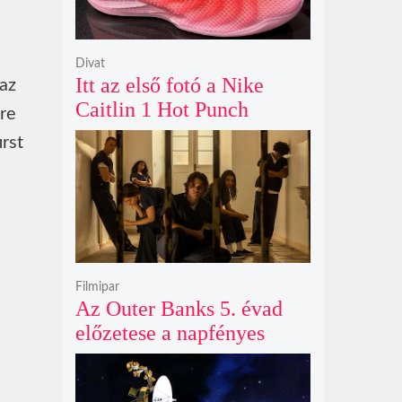
Divat
Itt az első fotó a Nike
 az
Caitlin 1 Hot Punch
ore
cipőjéről brutálisan ütős
irst
színben
Filmipar
Az Outer Banks 5. évad
előzetese a napfényes
kalandok helyett
kíméletlen