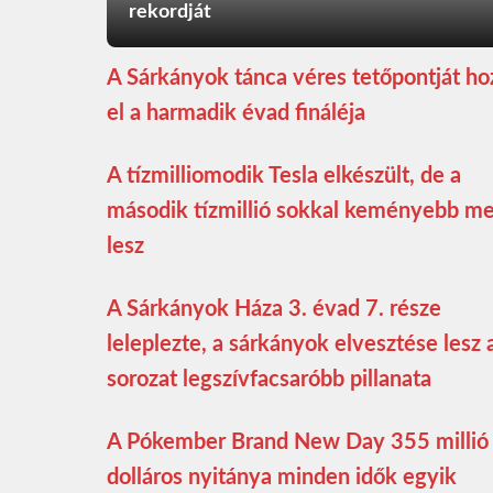
rekordját
A Sárkányok tánca véres tetőpontját ho
el a harmadik évad fináléja
A tízmilliomodik Tesla elkészült, de a
második tízmillió sokkal keményebb m
lesz
A Sárkányok Háza 3. évad 7. része
leleplezte, a sárkányok elvesztése lesz 
sorozat legszívfacsaróbb pillanata
A Pókember Brand New Day 355 millió
dolláros nyitánya minden idők egyik