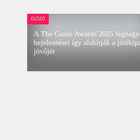
ELŐZŐ
A The Game Awards 2025 legnag
bejelentései így alakítják a játékip
jövőjét