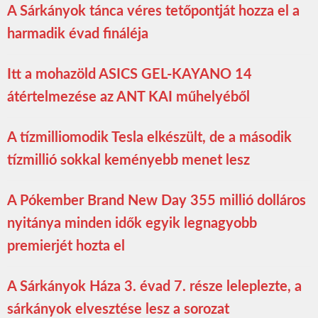
A Sárkányok tánca véres tetőpontját hozza el a
harmadik évad fináléja
Itt a mohazöld ASICS GEL-KAYANO 14
átértelmezése az ANT KAI műhelyéből
A tízmilliomodik Tesla elkészült, de a második
tízmillió sokkal keményebb menet lesz
A Pókember Brand New Day 355 millió dolláros
nyitánya minden idők egyik legnagyobb
premierjét hozta el
A Sárkányok Háza 3. évad 7. része leleplezte, a
sárkányok elvesztése lesz a sorozat