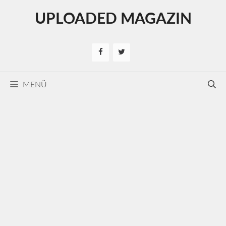
Kilépés
UPLOADED MAGAZIN
a
tartalomba
MENÜ