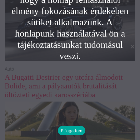
élmény fokozásának érdekében
sütiket alkalmazunk. A
honlapunk használatával ön a
tájékoztatásunkat tudomásul
veszi.
Autó
A Bugatti Destrier egy utcára álmodott
Bolide, ami a pályaautók brutalitását
öltözteti egyedi karosszériába
Elfogadom