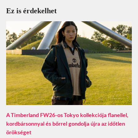
Ez is érdekelhet
A Timberland FW26-os Tokyo kollekciója flanellel,
kordbársonnyal és bőrrel gondolja újra az időtlen
örökséget