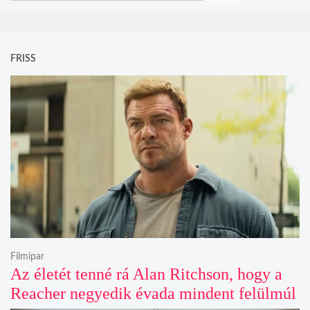
FRISS
Filmipar
Az életét tenné rá Alan Ritchson, hogy a
Reacher negyedik évada mindent felülmúl