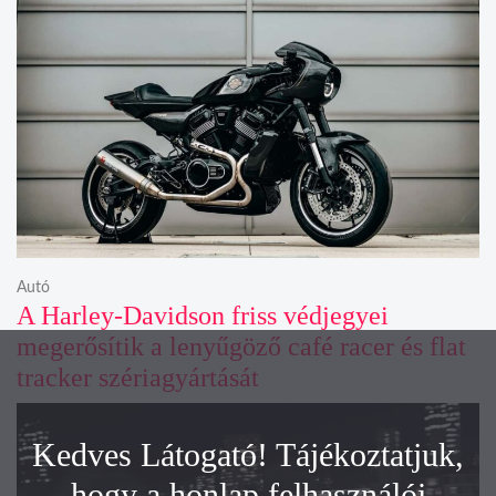
Autó
A Harley-Davidson friss védjegyei
megerősítik a lenyűgöző café racer és flat
tracker szériagyártását
Kedves Látogató! Tájékoztatjuk,
hogy a honlap felhasználói