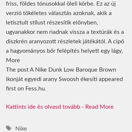
friss, földes tónusokkal öleli körbe. Ez az új
verzió tökéletes választás azoknak, akik a
letisztult stílust részesítik előnyben,
ugyanakkor nem riadnak vissza a textúrák és a
diszkrén aranyozott részletek játékától. A cipő
a hagyományos bőr felépítés helyett egy lágy,
More
The post A Nike Dunk Low Baroque Brown
ikonját egyedi arany Swoosh ékesíti appeared
first on Fess.hu.
Read More
Címkék
Nike