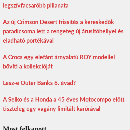
legszívfacsaróbb pillanata
Az új Crimson Desert frissítés a kereskedők
paradicsoma lett a rengeteg új árusítóhellyel és
eladható portékával
A Crocs egy elefánt árnyalatú ROY modellel
bővíti a kollekcióját
Lesz-e Outer Banks 6. évad?
A Seiko és a Honda a 45 éves Motocompo előtt
tiszteleg egy vagány limitált karórával
Most felkapott