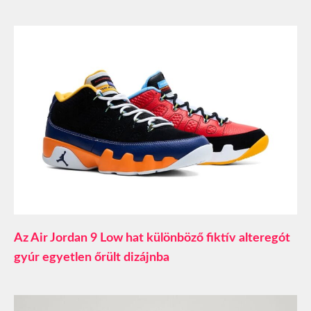
Az Air Jordan 9 Low hat különböző fiktív alteregót
gyúr egyetlen őrült dizájnba