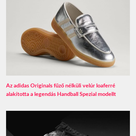
Az adidas Originals fűző nélküli velúr loaferré
alakította a legendás Handball Spezial modellt