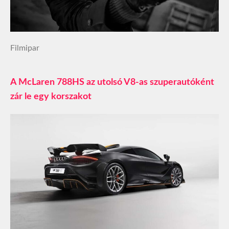
Filmipar
A McLaren 788HS az utolsó V8-as szuperautóként
zár le egy korszakot