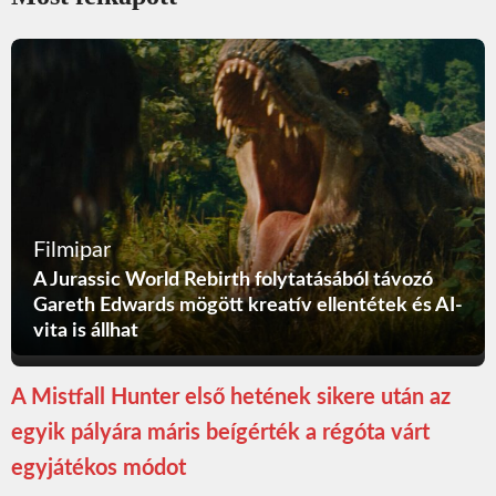
Filmipar
A Jurassic World Rebirth folytatásából távozó
Gareth Edwards mögött kreatív ellentétek és AI-
vita is állhat
A Mistfall Hunter első hetének sikere után az
egyik pályára máris beígérték a régóta várt
egyjátékos módot