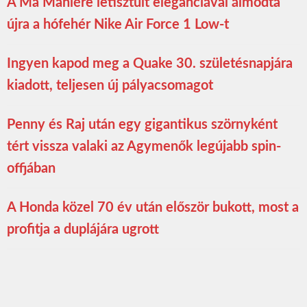
A Ma Maniére letisztult eleganciával álmodta
újra a hófehér Nike Air Force 1 Low-t
Ingyen kapod meg a Quake 30. születésnapjára
kiadott, teljesen új pályacsomagot
Penny és Raj után egy gigantikus szörnyként
tért vissza valaki az Agymenők legújabb spin-
offjában
A Honda közel 70 év után először bukott, most a
profitja a duplájára ugrott