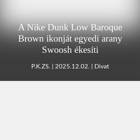
A Nike Dunk Low Baroque
Brown ikonját egyedi arany
Swoosh ékesíti
P.K.ZS.
|
2025.12.02.
|
Divat