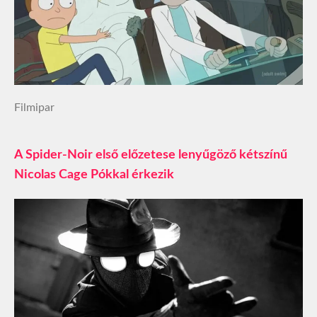
Filmipar
A Spider-Noir első előzetese lenyűgöző kétszínű
Nicolas Cage Pókkal érkezik