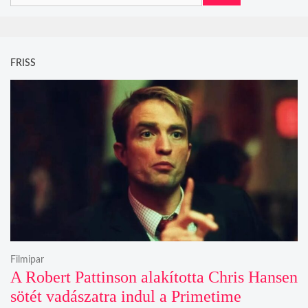
FRISS
Filmipar
A Robert Pattinson alakította Chris Hansen
sötét vadászatra indul a Primetime