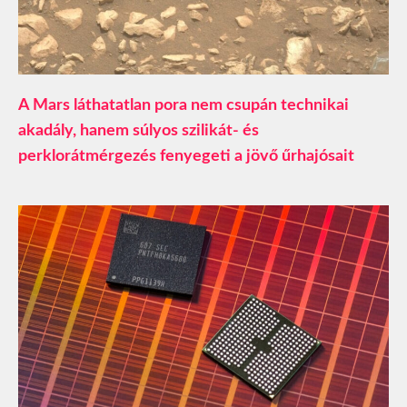
A Mars láthatatlan pora nem csupán technikai
akadály, hanem súlyos szilikát- és
perklorátmérgezés fenyegeti a jövő űrhajósait