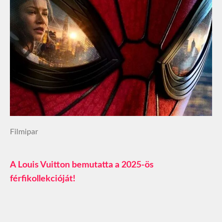
Filmipar
A Louis Vuitton bemutatta a 2025-ös
férfikollekcióját!