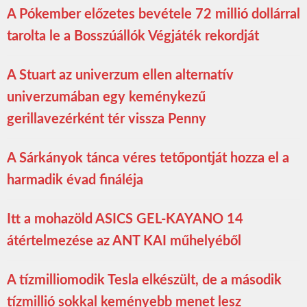
A Pókember előzetes bevétele 72 millió dollárral
tarolta le a Bosszúállók Végjáték rekordját
A Stuart az univerzum ellen alternatív
univerzumában egy keménykezű
gerillavezérként tér vissza Penny
A Sárkányok tánca véres tetőpontját hozza el a
harmadik évad fináléja
Itt a mohazöld ASICS GEL-KAYANO 14
átértelmezése az ANT KAI műhelyéből
A tízmilliomodik Tesla elkészült, de a második
tízmillió sokkal keményebb menet lesz