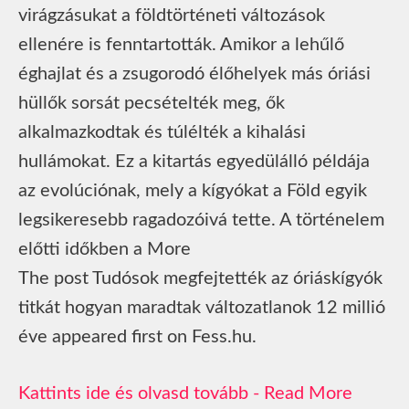
virágzásukat a földtörténeti változások
ellenére is fenntartották. Amikor a lehűlő
éghajlat és a zsugorodó élőhelyek más óriási
hüllők sorsát pecsételték meg, ők
alkalmazkodtak és túlélték a kihalási
hullámokat. Ez a kitartás egyedülálló példája
az evolúciónak, mely a kígyókat a Föld egyik
legsikeresebb ragadozóivá tette. A történelem
előtti időkben a More
The post Tudósok megfejtették az óriáskígyók
titkát hogyan maradtak változatlanok 12 millió
éve appeared first on Fess.hu.
Read More