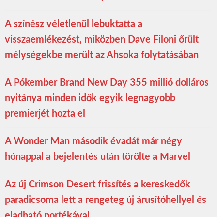
A színész véletlenül lebuktatta a
visszaemlékezést, miközben Dave Filoni őrült
mélységekbe merült az Ahsoka folytatásában
A Pókember Brand New Day 355 millió dolláros
nyitánya minden idők egyik legnagyobb
premierjét hozta el
A Wonder Man második évadát már négy
hónappal a bejelentés után törölte a Marvel
Az új Crimson Desert frissítés a kereskedők
paradicsoma lett a rengeteg új árusítóhellyel és
eladható portékával