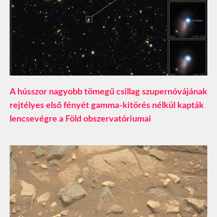
A hússzor nagyobb tömegű csillag szupernóvájának
rejtélyes első fényét gamma-kitörés nélkül kapták
lencsevégre a Föld obszervatóriumai