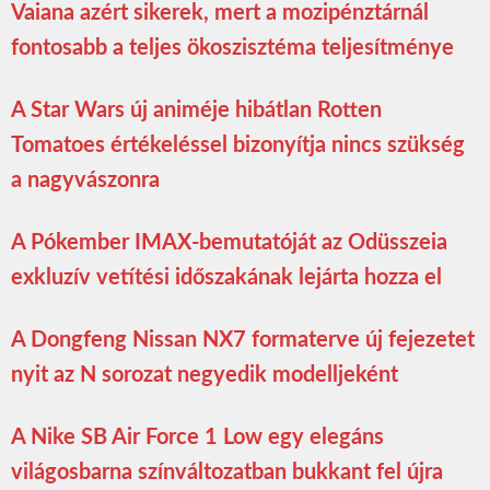
Vaiana azért sikerek, mert a mozipénztárnál
fontosabb a teljes ökoszisztéma teljesítménye
A Star Wars új animéje hibátlan Rotten
Tomatoes értékeléssel bizonyítja nincs szükség
a nagyvászonra
A Pókember IMAX-bemutatóját az Odüsszeia
exkluzív vetítési időszakának lejárta hozza el
A Dongfeng Nissan NX7 formaterve új fejezetet
nyit az N sorozat negyedik modelljeként
A Nike SB Air Force 1 Low egy elegáns
világosbarna színváltozatban bukkant fel újra