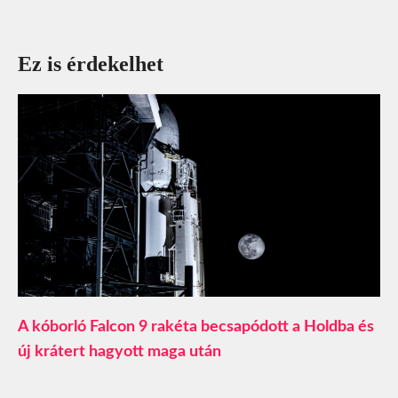
Ez is érdekelhet
A kóborló Falcon 9 rakéta becsapódott a Holdba és
új krátert hagyott maga után