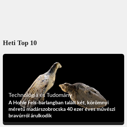
Heti Top 10
Technológia és Tudomány
A Hohle Fels-barlangban talált két, körömnyi
méretű madárszobrocska 40 ezer éves művészi
bravúrról árulkodik