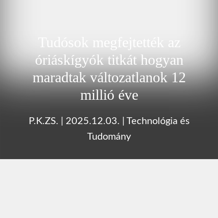
Tudósok megfejtették az
óriáskígyók titkát hogyan
maradtak változatlanok 12
millió éve
P.K.ZS.
|
2025.12.03.
|
Technológia és
Tudomány