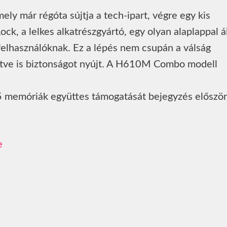
ly már régóta sújtja a tech-ipart, végre egy kis
k, a lelkes alkatrészgyártó, egy olyan alaplappal ál
 felhasználóknak. Ez a lépés nem csupán a válság
ntve is biztonságot nyújt. A H610M Combo modell
memóriák együttes támogatását bejegyzés először
e