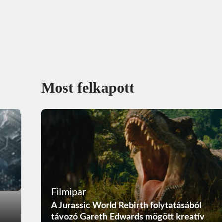
Most felkapott
Filmipar
A Jurassic World Rebirth folytatásából
távozó Gareth Edwards mögött kreatív