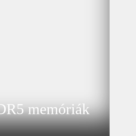
DDR5 memóriák