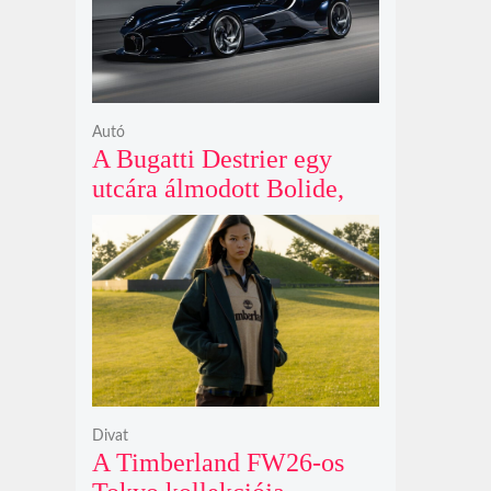
Autó
A Bugatti Destrier egy
utcára álmodott Bolide,
ami a pályaautók
brutalitását öltözteti
egyedi karosszériába
Divat
A Timberland FW26-os