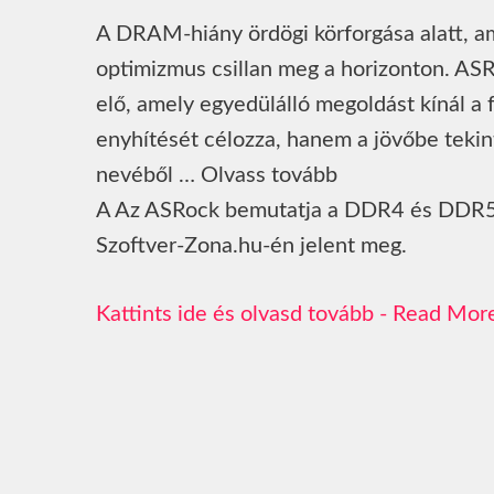
A DRAM-hiány ördögi körforgása alatt, ame
optimizmus csillan meg a horizonton. ASRoc
elő, amely egyedülálló megoldást kínál a
enyhítését célozza, hanem a jövőbe teki
nevéből … Olvass tovább
A Az ASRock bemutatja a DDR4 és DDR5 
Szoftver-Zona.hu-én jelent meg.
Read Mor