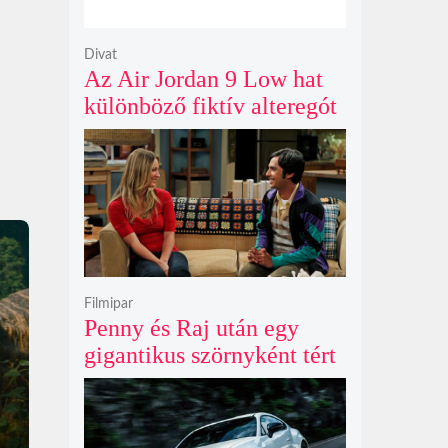
Divat
Az Air Jordan 9 Low hat
különböző fiktív alteregót
gyúr egyetlen őrült
dizájnba
Filmipar
Penny és Raj után egy
gigantikus szörnyként tért
vissza valaki az
Agymenők legújabb spin-
offjában