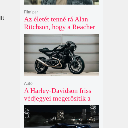
Filmipar
lt
Az életét tenné rá Alan
Ritchson, hogy a Reacher
negyedik évada mindent
felülmúl
Autó
A Harley-Davidson friss
védjegyei megerősítik a
lenyűgöző café racer és
flat tracker szériagyártását