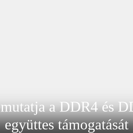
mutatja a DDR4 és 
együttes támogatását