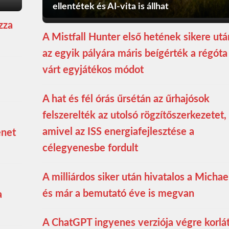
ellentétek és AI-vita is állhat
zza
A Mistfall Hunter első hetének sikere utá
az egyik pályára máris beígérték a régóta
várt egyjátékos módot
A hat és fél órás űrsétán az űrhajósok
felszerelték az utolsó rögzítőszerkezetet,
amivel az ISS energiafejlesztése a
enet
célegyenesbe fordult
A milliárdos siker után hivatalos a Michae
és már a bemutató éve is megvan
a
A ChatGPT ingyenes verziója végre korlá