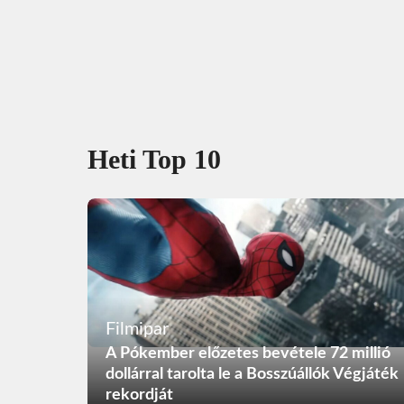
Heti Top 10
Filmipar
A Pókember előzetes bevétele 72 millió
dollárral tarolta le a Bosszúállók Végjáték
rekordját