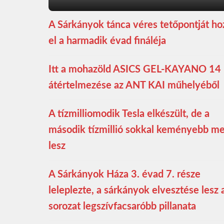
A Sárkányok tánca véres tetőpontját ho
el a harmadik évad fináléja
Itt a mohazöld ASICS GEL-KAYANO 14
átértelmezése az ANT KAI műhelyéből
A tízmilliomodik Tesla elkészült, de a
második tízmillió sokkal keményebb m
lesz
A Sárkányok Háza 3. évad 7. része
leleplezte, a sárkányok elvesztése lesz 
sorozat legszívfacsaróbb pillanata