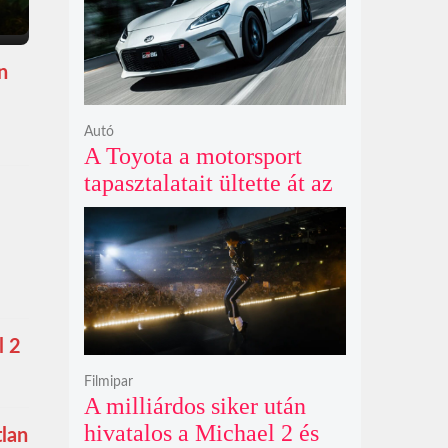
n
Autó
A Toyota a motorsport
tapasztalatait ültette át az
új GR86 vezethetőségébe
és biztonságába
l 2
Filmipar
A milliárdos siker után
hivatalos a Michael 2 és
tlan