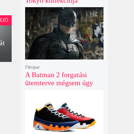
Tokyo kollekciója
flanellel, kordbársonnyal
és bőrrel gondolja újra az
EZŐ
időtlen örökséget
át
Filmipar
A Batman 2 forgatási
ütemterve mégsem úgy
alakul, ahogy azt James
Gunn korábban tervezte