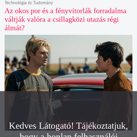
Technológia és Tudomány
Az okos por és a fényvitorlák forradalma
váltják valóra a csillagközi utazás régi
álmát?
Kedves Látogató! Tájékoztatjuk,
hogy a honlap felhasználói