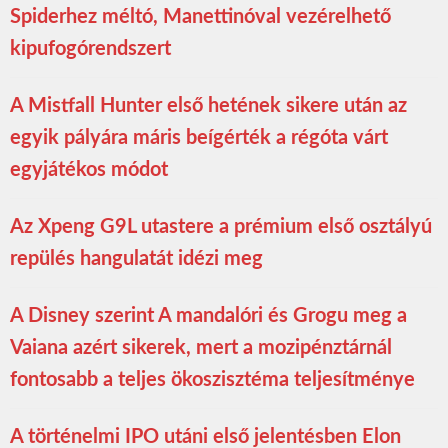
Spiderhez méltó, Manettinóval vezérelhető
kipufogórendszert
A Mistfall Hunter első hetének sikere után az
egyik pályára máris beígérték a régóta várt
egyjátékos módot
Az Xpeng G9L utastere a prémium első osztályú
repülés hangulatát idézi meg
A Disney szerint A mandalóri és Grogu meg a
Vaiana azért sikerek, mert a mozipénztárnál
fontosabb a teljes ökoszisztéma teljesítménye
A történelmi IPO utáni első jelentésben Elon