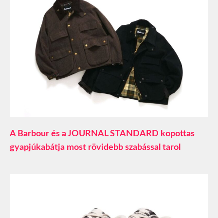
A Barbour és a JOURNAL STANDARD kopottas
gyapjúkabátja most rövidebb szabással tarol