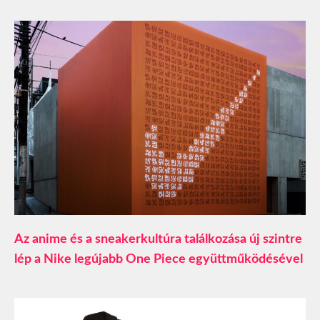
Az anime és a sneakerkultúra találkozása új szintre
lép a Nike legújabb One Piece együttműködésével