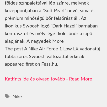
földes színpalettával lép színre, melynek
középpontjában a “Soft Pearl” nevű, sima és
prémium minőségű bőr felsőrész áll. Az
ikonikus Swoosh logó “Dark Hazel” barnában
kontrasztot és mélységet kölcsönöz a cipő
alapjának. A negyedek More
The post A Nike Air Force 1 Low LX vadonatúj
többszörös Swoosh változattal érkezik
appeared first on Fess.hu.
Read More
Címkék
Nike