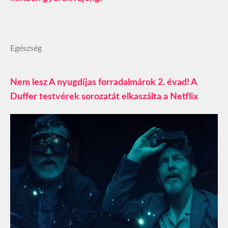
Egészség
Nem lesz A nyugdíjas forradalmárok 2. évad! A
Duffer testvérek sorozatát elkaszálta a Netflix