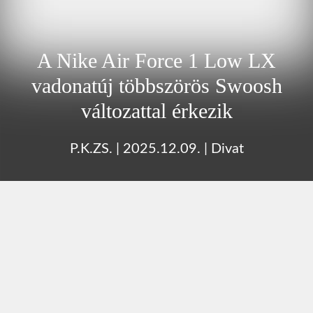
A Nike Air Force 1 Low LX
vadonatúj többszörös Swoosh
változattal érkezik
P.K.ZS.
|
2025.12.09.
|
Divat