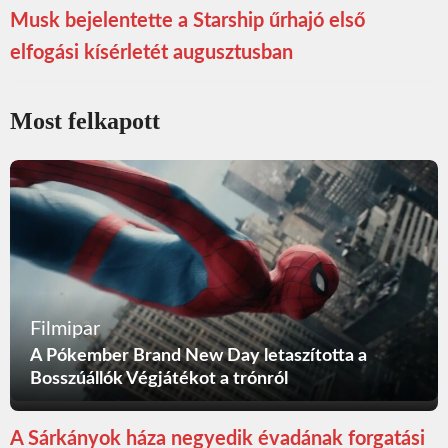
Musk bejelentette a Starship űrhajó első
elfogási kísérletét augusztusban
Most felkapott
Filmipar
A Pókember Brand New Day letaszította a
Bosszúállók Végjátékot a trónról
A Sárkányok háza negyedik évadának forgatási