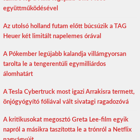
együttműködésével
Az utolsó holland futam előtt búcsúzik a TAG
Heuer két limitált napelemes órával
A Pókember legújabb kalandja villámgyorsan
tarolta le a tengerentúli egymilliárdos
álomhatárt
A Tesla Cybertruck most igazi Arrakisra termett,
önjógyógyító fóliával vált sivatagi ragadozóvá
A kritikusokat megosztó Greta Lee-film egyik
napról a másikra taszította le a trónról a Netflix
nagyágyúit