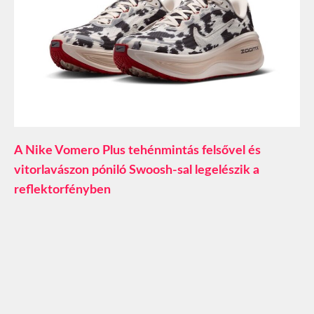
A Nike Vomero Plus tehénmintás felsővel és
vitorlavászon póniló Swoosh-sal legelészik a
reflektorfényben