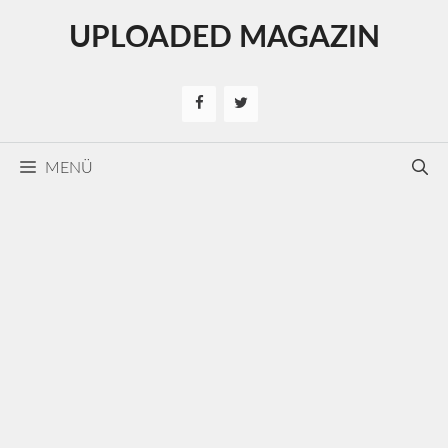
Kilépés
UPLOADED MAGAZIN
a
tartalomba
MENÜ