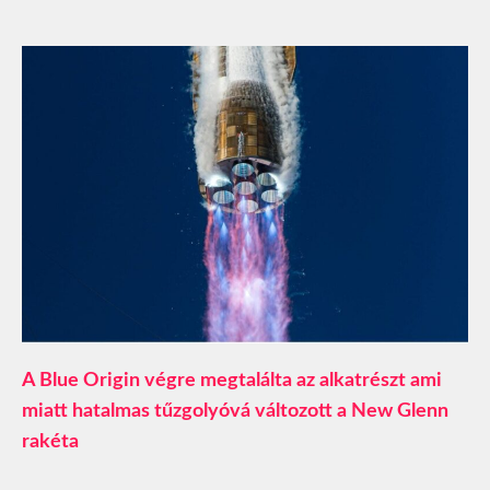
A Blue Origin végre megtalálta az alkatrészt ami
miatt hatalmas tűzgolyóvá változott a New Glenn
rakéta