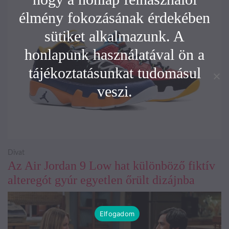
élmény fokozásának érdekében
sütiket alkalmazunk. A
honlapunk használatával ön a
tájékoztatásunkat tudomásul
veszi.
Divat
Az Air Jordan 9 Low hat különböző fiktív
alteregót gyúr egyetlen őrült dizájnba
Elfogadom