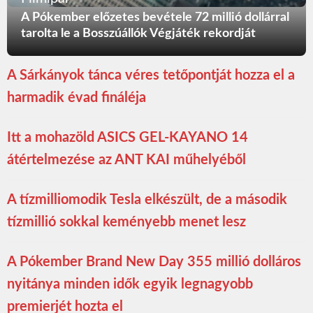
A Pókember előzetes bevétele 72 millió dollárral
tarolta le a Bosszúállók Végjáték rekordját
A Sárkányok tánca véres tetőpontját hozza el a
harmadik évad fináléja
Itt a mohazöld ASICS GEL-KAYANO 14
átértelmezése az ANT KAI műhelyéből
A tízmilliomodik Tesla elkészült, de a második
tízmillió sokkal keményebb menet lesz
A Pókember Brand New Day 355 millió dolláros
nyitánya minden idők egyik legnagyobb
premierjét hozta el