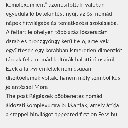
komplexumként” azonosítottak, valóban
egyedülálló betekintést nyújt az ősi nomád
népek hitvilágába és temetkezési szokásaiba.
A feltárt lelőhelyen több száz lószerszám
darab és bronzgyöngy került elő, amelyek
együttesen egy korábban ismeretlen dimenziót
tárnak fel a nomád kultúrák halotti rítusairól.
Ezek a tárgyi emlékek nem csupán
díszítőelemek voltak, hanem mély szimbolikus
jelentéssel More
The post Régészek döbbenetes nomád
áldozati komplexumra bukkantak, amely átírja
a steppei hitvilágot appeared first on Fess.hu.