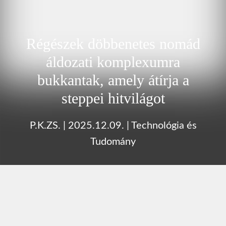
Régészek döbbenetes nomád
áldozati komplexumra
bukkantak, amely átírja a
steppei hitvilágot
P.K.ZS.
|
2025.12.09.
|
Technológia és
Tudomány