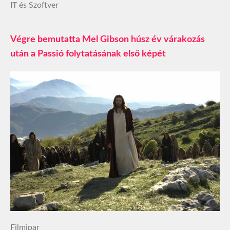
IT és Szoftver
Végre bemutatta Mel Gibson húsz év várakozás
után a Passió folytatásának első képét
Filmipar