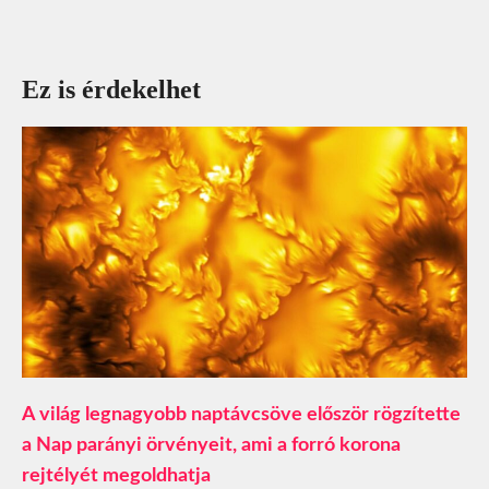
Ez is érdekelhet
A világ legnagyobb naptávcsöve először rögzítette
a Nap parányi örvényeit, ami a forró korona
rejtélyét megoldhatja