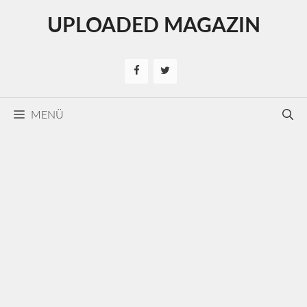
Kilépés
UPLOADED MAGAZIN
a
tartalomba
MENÜ