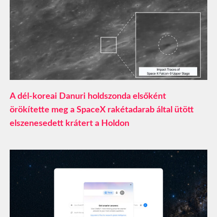
A dél-koreai Danuri holdszonda elsőként
örökítette meg a SpaceX rakétadarab által ütött
elszenesedett krátert a Holdon