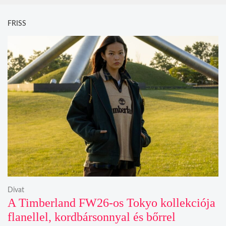
FRISS
Divat
A Timberland FW26-os Tokyo kollekciója
flanellel, kordbársonnyal és bőrrel