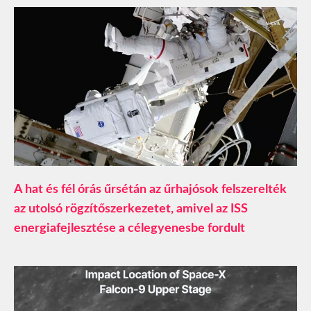
A hat és fél órás űrsétán az űrhajósok felszerelték
az utolsó rögzítőszerkezetet, amivel az ISS
energiafejlesztése a célegyenesbe fordult