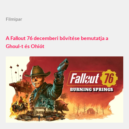
Filmipar
A Fallout 76 decemberi bővítése bemutatja a
Ghoul-t és Ohiót