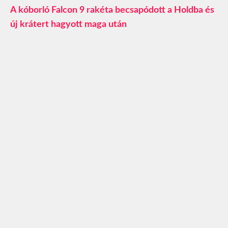
A kóborló Falcon 9 rakéta becsapódott a Holdba és
új krátert hagyott maga után