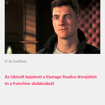
IT és Szoftver
Az Ubisoft bejelenti a Vantage Studios létrejöttét
és a franchise-átalakulását