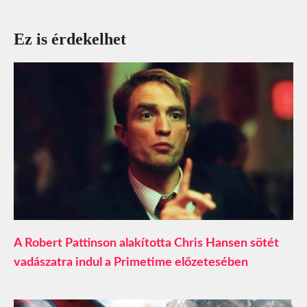
Ez is érdekelhet
A Robert Pattinson alakította Chris Hansen sötét
vadászatra indul a Primetime előzetesében