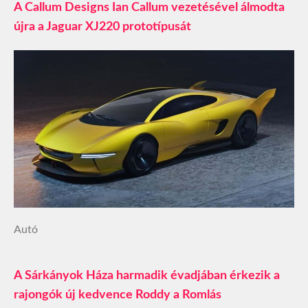
A Callum Designs Ian Callum vezetésével álmodta
újra a Jaguar XJ220 prototípusát
Autó
A Sárkányok Háza harmadik évadjában érkezik a
rajongók új kedvence Roddy a Romlás