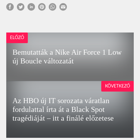
ELŐZŐ
Bemutatták a Nike Air Force 1 Low
új Boucle változatát
KÖVETKEZŐ
Az HBO új IT sorozata váratlan
fordulattal írta át a Black Spot
tragédiáját – itt a finálé előzetese