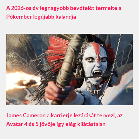
A 2026-os év legnagyobb bevételét termelte a
Pókember legújabb kalandja
James Cameron a karrierje lezárását tervezi, az
Avatar 4 és 5 jövője így elég kilátástalan