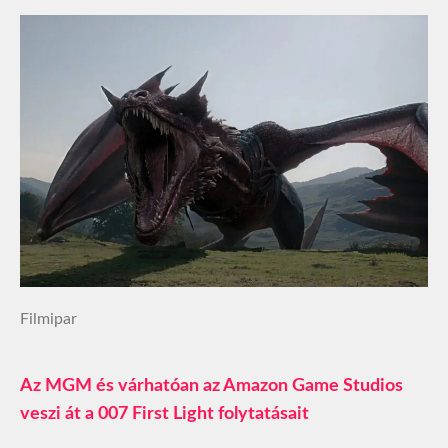
Filmipar
Az MGM és várhatóan az Amazon Game Studios
veszi át a 007 First Light folytatásait