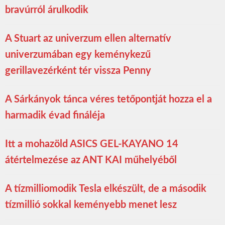
bravúrról árulkodik
A Stuart az univerzum ellen alternatív
univerzumában egy keménykezű
gerillavezérként tér vissza Penny
A Sárkányok tánca véres tetőpontját hozza el a
harmadik évad fináléja
Itt a mohazöld ASICS GEL-KAYANO 14
átértelmezése az ANT KAI műhelyéből
A tízmilliomodik Tesla elkészült, de a második
tízmillió sokkal keményebb menet lesz