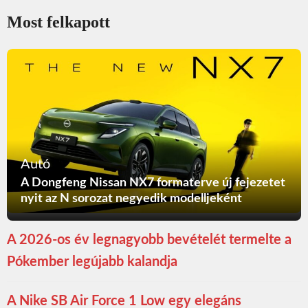
Most felkapott
Autó
A Dongfeng Nissan NX7 formaterve új fejezetet
nyit az N sorozat negyedik modelljeként
A 2026-os év legnagyobb bevételét termelte a
Pókember legújabb kalandja
A Nike SB Air Force 1 Low egy elegáns