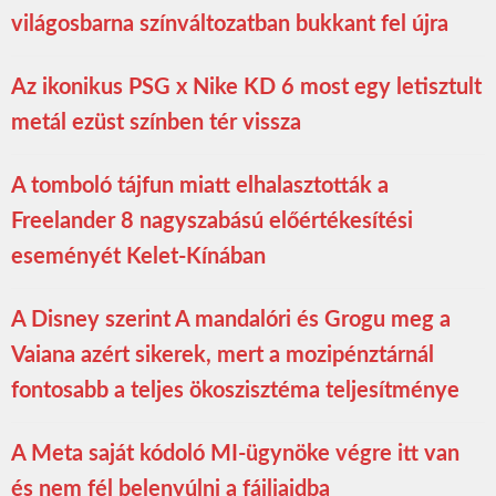
világosbarna színváltozatban bukkant fel újra
Az ikonikus PSG x Nike KD 6 most egy letisztult
metál ezüst színben tér vissza
A tomboló tájfun miatt elhalasztották a
Freelander 8 nagyszabású előértékesítési
eseményét Kelet-Kínában
A Disney szerint A mandalóri és Grogu meg a
Vaiana azért sikerek, mert a mozipénztárnál
fontosabb a teljes ökoszisztéma teljesítménye
A Meta saját kódoló MI-ügynöke végre itt van
és nem fél belenyúlni a fájljaidba