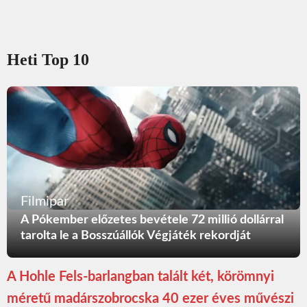
Heti Top 10
Filmipar
A Pókember előzetes bevétele 72 millió dollárral
tarolta le a Bosszúállók Végjáték rekordját
A Hohle Fels-barlangban talált két, körömnyi
méretű madárszobrocska 40 ezer éves művészi