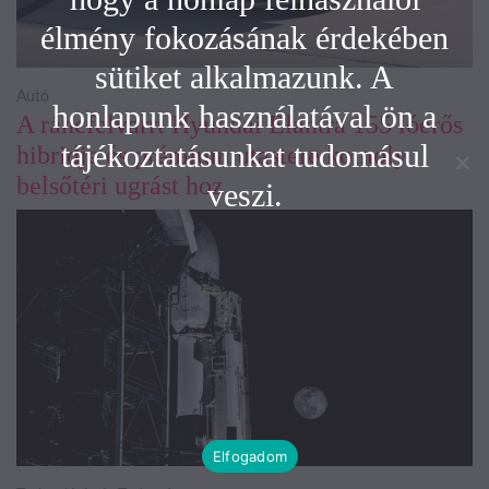
élmény fokozásának érdekében
sütiket alkalmazunk. A
Autó
honlapunk használatával ön a
A ráncfelvarrt Hyundai Elantra 155 lóerős
tájékoztatásunkat tudomásul
hibridje és prémium utastere komoly
belsőtéri ugrást hoz
veszi.
Elfogadom