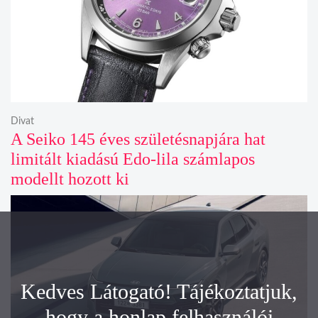
Divat
A Seiko 145 éves születésnapjára hat
limitált kiadású Edo-lila számlapos
modellt hozott ki
Kedves Látogató! Tájékoztatjuk,
hogy a honlap felhasználói