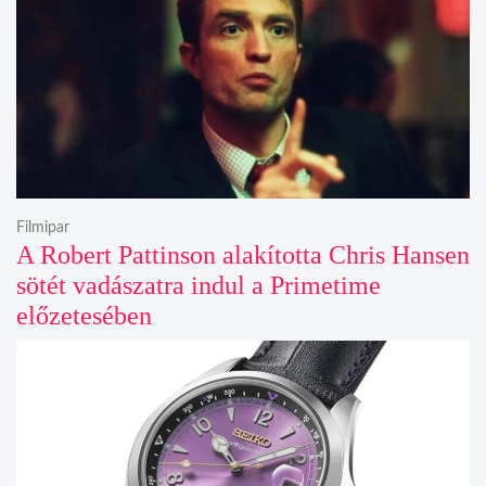
Filmipar
A Robert Pattinson alakította Chris Hansen
sötét vadászatra indul a Primetime
előzetesében