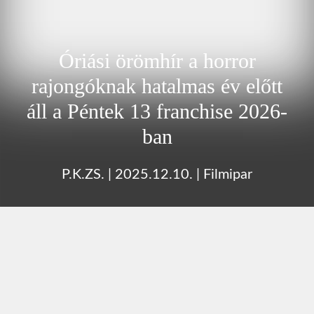
Óriási örömhír a horror
rajongóknak hatalmas év előtt
áll a Péntek 13 franchise 2026-
ban
P.K.ZS.
|
2025.12.10.
|
Filmipar