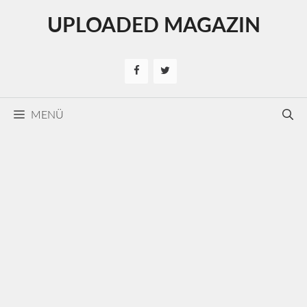
Kilépés
UPLOADED MAGAZIN
a
tartalomba
MENÜ