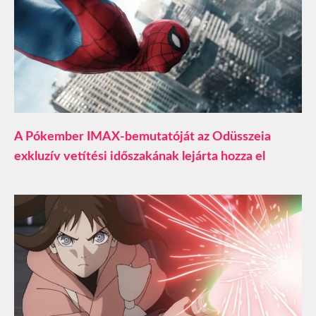
A Pókember IMAX-bemutatóját az Odüsszeia
exkluzív vetítési időszakának lejárta hozza el