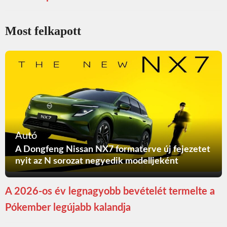
Most felkapott
Autó
A Dongfeng Nissan NX7 formaterve új fejezetet
nyit az N sorozat negyedik modelljeként
A 2026-os év legnagyobb bevételét termelte a
Pókember legújabb kalandja