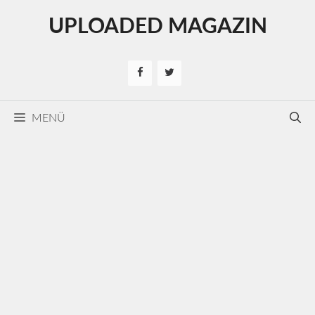
Kilépés
UPLOADED MAGAZIN
a
tartalomba
MENÜ