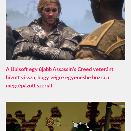
A Ubisoft egy újabb Assassin’s Creed veteránt
hívott vissza, hogy végre egyenesbe hozza a
megtépázott szériát