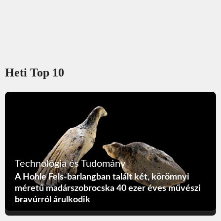
Heti Top 10
Technológia és Tudomány
A Hohle Fels-barlangban talált két, körömnyi
méretű madárszobrocska 40 ezer éves művészi
bravúrról árulkodik