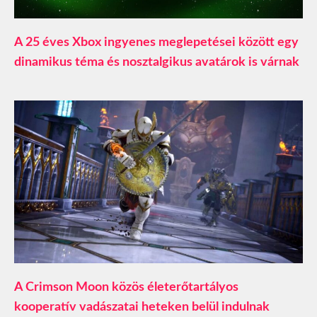
A 25 éves Xbox ingyenes meglepetései között egy
dinamikus téma és nosztalgikus avatárok is várnak
A Crimson Moon közös életerőtartályos
kooperatív vadászatai heteken belül indulnak