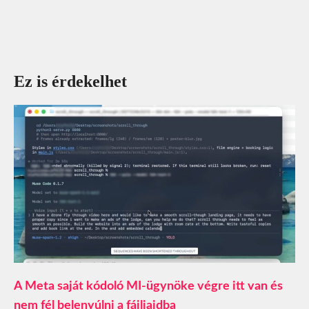
Ez is érdekelhet
A Meta saját kódoló MI-ügynöke végre itt van és
nem fél belenyúlni a fájljaidba