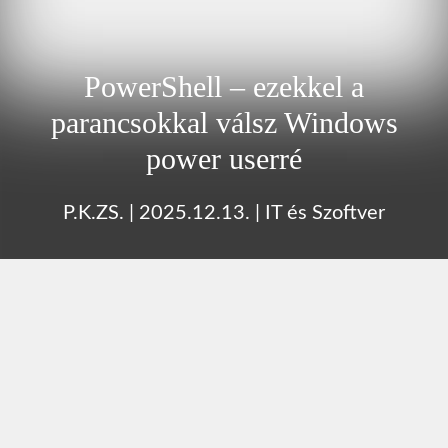
PowerShell – ezekkel a
parancsokkal válsz Windows
power userré
P.K.ZS.
|
2025.12.13.
|
IT és Szoftver