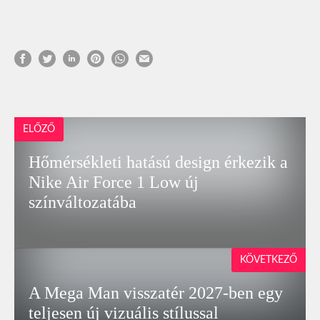
ELŐZŐ
Hőmérsékleti hatású design érkezik a
Nike Air Force 1 Low új
színváltozatába
KÖVETKEZŐ
A Mega Man visszatér 2027-ben egy
teljesen új vizuális stílussal