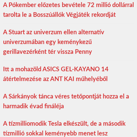
A Pókember előzetes bevétele 72 millió dollárral
tarolta le a Bosszúállók Végjáték rekordját
A Stuart az univerzum ellen alternatív
univerzumában egy keménykezű
gerillavezérként tér vissza Penny
Itt a mohazöld ASICS GEL-KAYANO 14
átértelmezése az ANT KAI műhelyéből
A Sárkányok tánca véres tetőpontját hozza el a
harmadik évad fináléja
A tízmilliomodik Tesla elkészült, de a második
tízmillió sokkal keményebb menet lesz