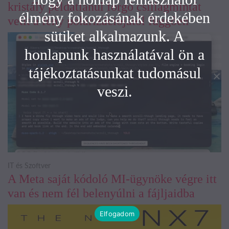
kristály példátlanul forgó csillagmintát
élmény fokozásának érdekében
vetít a fény polarizációjától függően
sütiket alkalmazunk. A
honlapunk használatával ön a
tájékoztatásunkat tudomásul
veszi.
IT és Szoftver
A Meta saját kódoló MI-ügynöke végre itt
van és nem fél belenyúlni a fájljaidba
Elfogadom