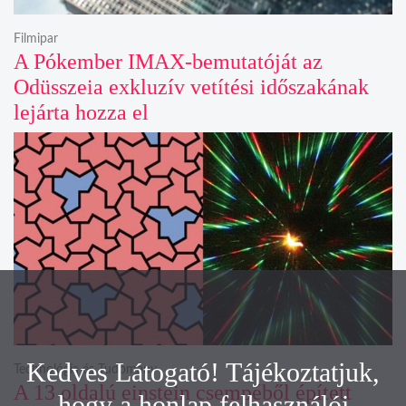
Filmipar
A Pókember IMAX-bemutatóját az
Odüsszeia exkluzív vetítési időszakának
lejárta hozza el
Kedves Látogató! Tájékoztatjuk,
Technológia és Tudomány
A 13 oldalú einstein csempéből épített
hogy a honlap felhasználói