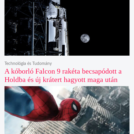
Technológia és Tudomány
A kóborló Falcon 9 rakéta becsapódott a
Holdba és új krátert hagyott maga után