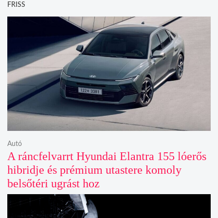
FRISS
Autó
A ráncfelvarrt Hyundai Elantra 155 lóerős
hibridje és prémium utastere komoly
belsőtéri ugrást hoz