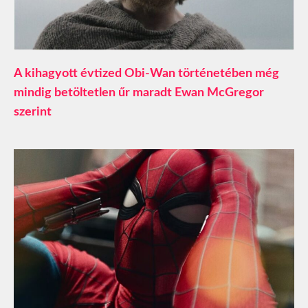
A kihagyott évtized Obi-Wan történetében még
mindig betöltetlen űr maradt Ewan McGregor
szerint