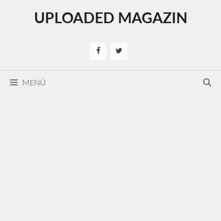
Kilépés
UPLOADED MAGAZIN
a
tartalomba
MENÜ