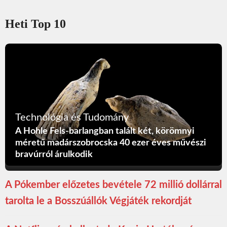
Heti Top 10
Technológia és Tudomány
A Hohle Fels-barlangban talált két, körömnyi
méretű madárszobrocska 40 ezer éves művészi
bravúrról árulkodik
A Pókember előzetes bevétele 72 millió dollárral
tarolta le a Bosszúállók Végjáték rekordját