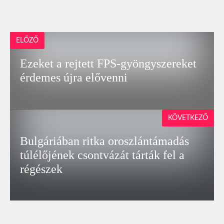
ELŐZŐ
Ezeket a rejtett FPS-gyöngyszereket
érdemes újra elővenni
KÖVETKEZŐ
Bulgáriában ritka oroszlántámadás
túlélőjének csontvázát tárták fel a
régészek