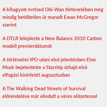
A kihagyott évtized Obi-Wan történetében még
mindig betöltetlen űr maradt Ewan McGregor
szerint
A DTLR leleplezte a New Balance 2010 Carbon
modell premierdátumát
A történelmi IPO utáni első jelentésben Elon
Musk bejelentette a Starship űrhajó első
elfogási kísérletét augusztusban
A The Walking Dead Streets of Survival
előrendelése már elindult a véres előzetessel