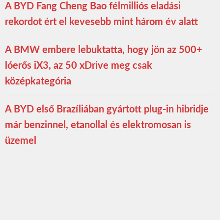
A BYD Fang Cheng Bao félmilliós eladási
rekordot ért el kevesebb mint három év alatt
A BMW embere lebuktatta, hogy jön az 500+
lóerős iX3, az 50 xDrive meg csak
középkategória
A BYD első Brazíliában gyártott plug-in hibridje
már benzinnel, etanollal és elektromosan is
üzemel