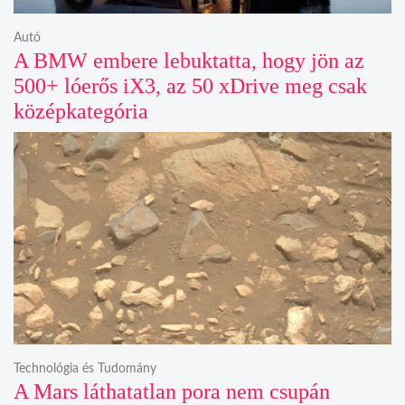
Autó
A BMW embere lebuktatta, hogy jön az
500+ lóerős iX3, az 50 xDrive meg csak
középkategória
Technológia és Tudomány
A Mars láthatatlan pora nem csupán