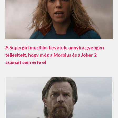
A Supergirl mozifilm bevétele annyira gyengén
teljesített, hogy még a Morbius és a Joker 2
számait sem érte el