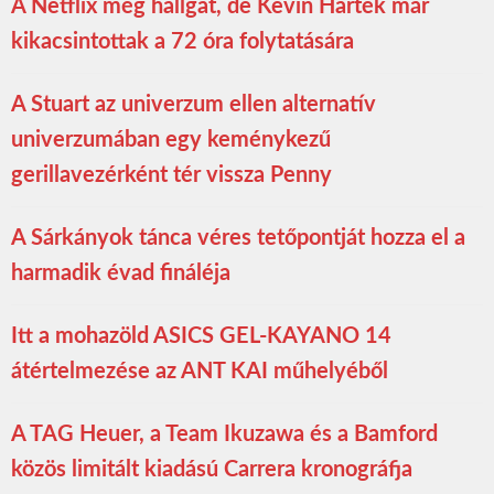
A Netflix még hallgat, de Kevin Harték már
kikacsintottak a 72 óra folytatására
A Stuart az univerzum ellen alternatív
univerzumában egy keménykezű
gerillavezérként tér vissza Penny
A Sárkányok tánca véres tetőpontját hozza el a
harmadik évad fináléja
Itt a mohazöld ASICS GEL-KAYANO 14
átértelmezése az ANT KAI műhelyéből
A TAG Heuer, a Team Ikuzawa és a Bamford
közös limitált kiadású Carrera kronográfja