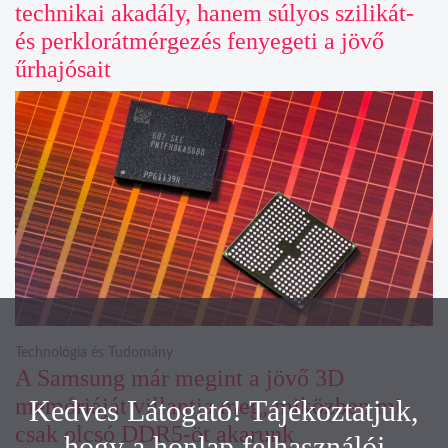
technikai akadály, hanem súlyos szilikát-
és perklorátmérgezés fenyegeti a jövő
űrhajósait
Technológia és Tudomány
A Samsung már megint a jövő 3D
memóriáját villantja meg, miközben mi
Kedves Látogató! Tájékoztatjuk,
csak olcsó DDR5-öt akarunk
hogy a honlap felhasználói