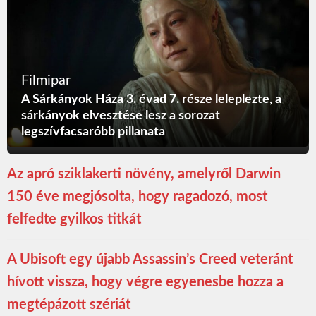
Filmipar
A Sárkányok Háza 3. évad 7. része leleplezte, a
sárkányok elvesztése lesz a sorozat
legszívfacsaróbb pillanata
Az apró sziklakerti növény, amelyről Darwin
150 éve megjósolta, hogy ragadozó, most
felfedte gyilkos titkát
A Ubisoft egy újabb Assassin’s Creed veteránt
hívott vissza, hogy végre egyenesbe hozza a
megtépázott szériát