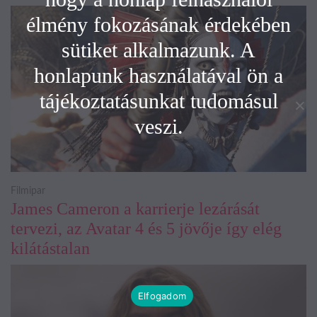
élmény fokozásának érdekében
sütiket alkalmazunk. A
honlapunk használatával ön a
tájékoztatásunkat tudomásul
veszi.
Filmipar
James Cameron a karrierje lezárását
tervezi, az Avatar 4 és 5 jövője így elég
kilátástalan
Elfogadom