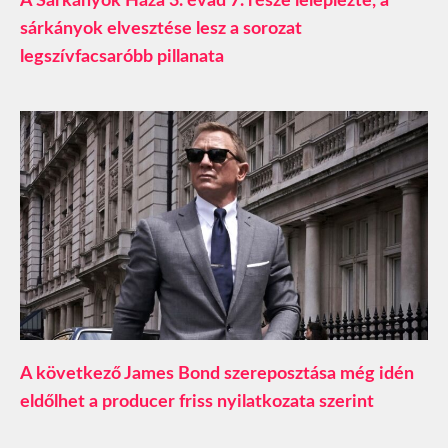
A Sárkányok Háza 3. évad 7. része leleplezte, a
sárkányok elvesztése lesz a sorozat
legszívfacsaróbb pillanata
A következő James Bond szereposztása még idén
eldőlhet a producer friss nyilatkozata szerint