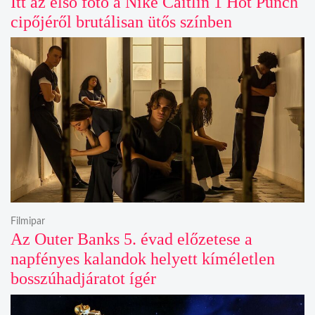
Itt az első fotó a Nike Caitlin 1 Hot Punch
cipőjéről brutálisan ütős színben
Filmipar
Az Outer Banks 5. évad előzetese a
napfényes kalandok helyett kíméletlen
bosszúhadjáratot ígér