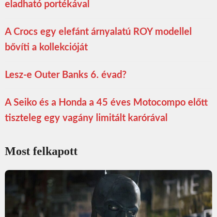
eladható portékával
A Crocs egy elefánt árnyalatú ROY modellel
bővíti a kollekcióját
Lesz-e Outer Banks 6. évad?
A Seiko és a Honda a 45 éves Motocompo előtt
tiszteleg egy vagány limitált karórával
Most felkapott