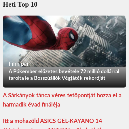
Heti Top 10
Filmipar
A Pókember előzetes bevétele 72 millió dollárral
tarolta le a Bosszúállók Végjáték rekordját
A Sárkányok tánca véres tetőpontját hozza el a
harmadik évad fináléja
Itt a mohazöld ASICS GEL-KAYANO 14