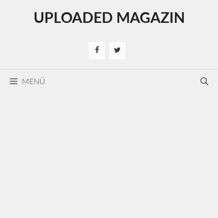
Kilépés
UPLOADED MAGAZIN
a
tartalomba
MENÜ