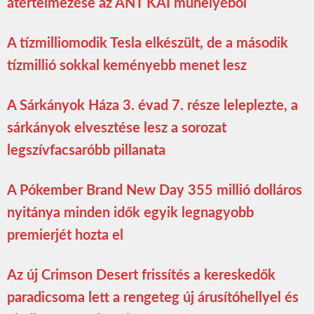
átértelmezése az ANT KAI műhelyéből
A tízmilliomodik Tesla elkészült, de a második
tízmillió sokkal keményebb menet lesz
A Sárkányok Háza 3. évad 7. része leleplezte, a
sárkányok elvesztése lesz a sorozat
legszívfacsaróbb pillanata
A Pókember Brand New Day 355 millió dolláros
nyitánya minden idők egyik legnagyobb
premierjét hozta el
Az új Crimson Desert frissítés a kereskedők
paradicsoma lett a rengeteg új árusítóhellyel és