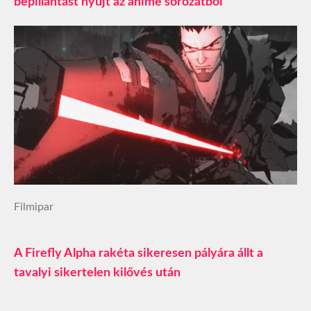
bepillantást nyújt az anime sorozatból
Filmipar
A Firefly Alpha rakéta sikeresen pályára állt a
tavalyi sikertelen kilővés után