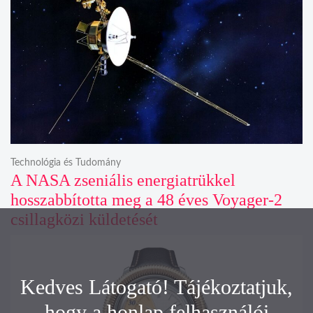
Technológia és Tudomány
A NASA zseniális energiatrükkel
hosszabbította meg a 48 éves Voyager-2
csillagközi küldetését
Kedves Látogató! Tájékoztatjuk,
hogy a honlap felhasználói