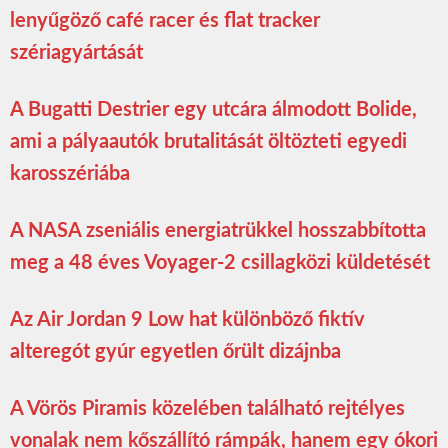
lenyűgöző café racer és flat tracker
szériagyártását
A Bugatti Destrier egy utcára álmodott Bolide,
ami a pályaautók brutalitását öltözteti egyedi
karosszériába
A NASA zseniális energiatrükkel hosszabbította
meg a 48 éves Voyager-2 csillagközi küldetését
Az Air Jordan 9 Low hat különböző fiktív
alteregót gyúr egyetlen őrült dizájnba
A Vörös Piramis közelében található rejtélyes
vonalak nem kőszállító rámpák, hanem egy ókori