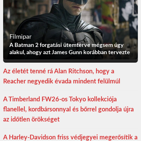
Filmipar
A Batman 2 forgatási ütemterve mégsem úgy
alakul, ahogy azt James Gunn korábban tervezte
Az életét tenné rá Alan Ritchson, hogy a
Reacher negyedik évada mindent felülmúl
A Timberland FW26-os Tokyo kollekciója
flanellel, kordbársonnyal és bőrrel gondolja újra
az időtlen örökséget
A Harley-Davidson friss védjegyei megerősítik a