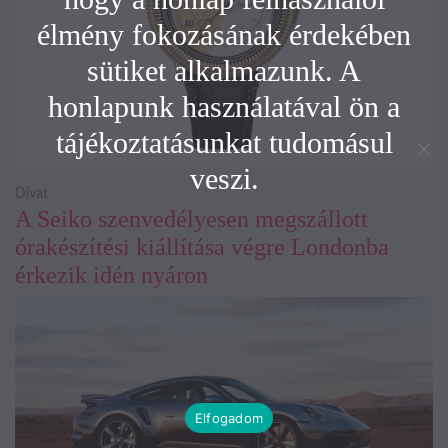
élmény fokozásának érdekében
sütiket alkalmazunk. A
honlapunk használatával ön a
tájékoztatásunkat tudomásul
veszi.
Divat
A Seiko szenvedélyesen megszállott
órakészítési kiállítása végre Londonba
érkezik idén nyáron
Elfogadom