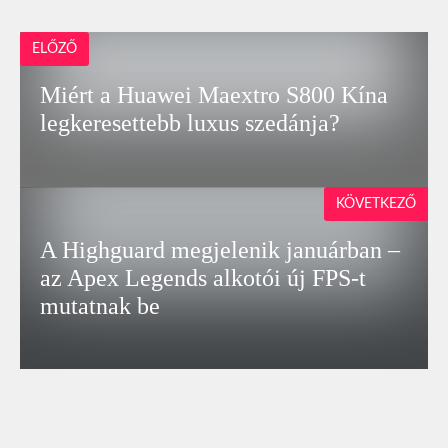
ELŐZŐ
Miért a Huawei Maextro S800 Kína
legkeresettebb luxus szedánja?
KÖVETKEZŐ
A Highguard megjelenik januárban –
az Apex Legends alkotói új FPS-t
mutatnak be