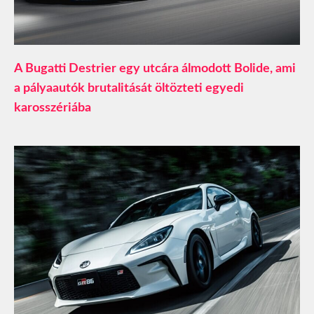
A Bugatti Destrier egy utcára álmodott Bolide, ami
a pályaautók brutalitását öltözteti egyedi
karosszériába