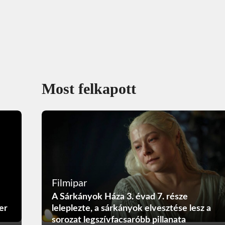
Most felkapott
Filmipar
A Sárkányok Háza 3. évad 7. része
er
leleplezte, a sárkányok elvesztése lesz a
sorozat legszívfacsaróbb pillanata