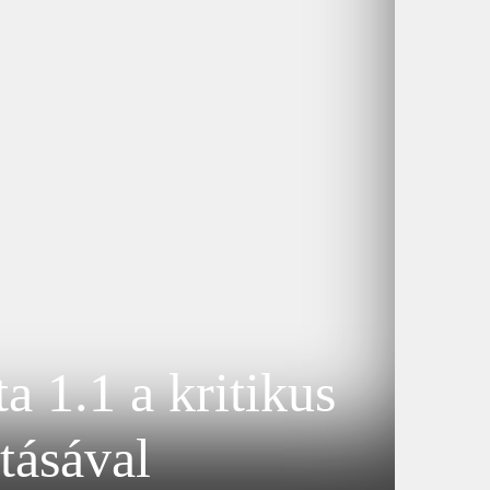
 1.1 a kritikus
tásával