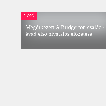
ELŐZŐ
Megérkezett A Bridgerton család 4
évad első hivatalos előzetese