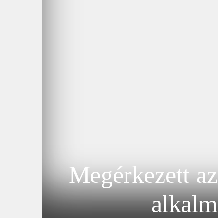
Megérkezett az
alkalm