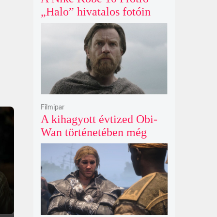
„Halo” hivatalos fotóin
már most rajongók ezrei
csüngenek
Filmipar
A kihagyott évtized Obi-
Wan történetében még
mindig betöltetlen űr
maradt Ewan McGregor
szerint