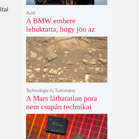
ltal
Autó
A BMW embere
lebuktatta, hogy jön az
500+ lóerős iX3, az 50
xDrive meg csak
középkategória
Technológia és Tudomány
A Mars láthatatlan pora
nem csupán technikai
akadály, hanem súlyos
szilikát- és
perklorátmérgezés