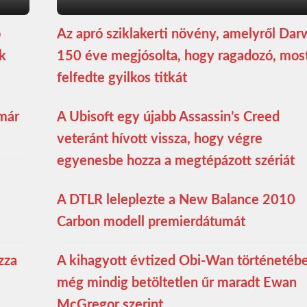
ó
Az apró sziklakerti növény, amelyről Dar
ék
150 éve megjósolta, hogy ragadozó, mos
felfedte gyilkos titkát
 már
A Ubisoft egy újabb Assassin’s Creed
veteránt hívott vissza, hogy végre
egyenesbe hozza a megtépázott szériát
A DTLR leleplezte a New Balance 2010
Carbon modell premierdátumát
zza
A kihagyott évtized Obi-Wan történetéb
még mindig betöltetlen űr maradt Ewan
McGregor szerint