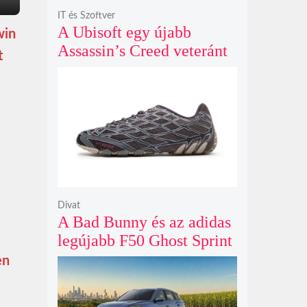
IT és Szoftver
A Ubisoft egy újabb
win
Assassin’s Creed veteránt
t
hívott vissza, hogy végre
egyenesbe hozza a
megtépázott szériát
Divat
A Bad Bunny és az adidas
legújabb F50 Ghost Sprint
cipője sötét szénszürke
en
fényben tűnik fel