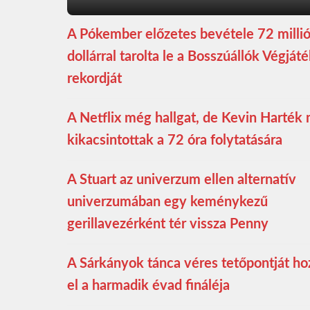
A Pókember előzetes bevétele 72 milli
dollárral tarolta le a Bosszúállók Végját
rekordját
A Netflix még hallgat, de Kevin Harték
kikacsintottak a 72 óra folytatására
A Stuart az univerzum ellen alternatív
univerzumában egy keménykezű
gerillavezérként tér vissza Penny
A Sárkányok tánca véres tetőpontját ho
el a harmadik évad fináléja