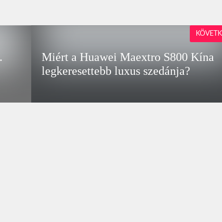
KÖVETK
.
Miért a Huawei Maextro S800 Kína
legkeresettebb luxus szedánja?