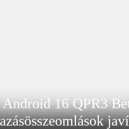
 Android 16 QPR3 Beta
azásösszeomlások javí