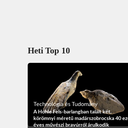
Heti Top 10
Technológia és Tudomány
A Hohle Fels-barlangban talált két,
körömnyi méretű madárszobrocska 40 ez
éves művészi bravúrról árulkodik