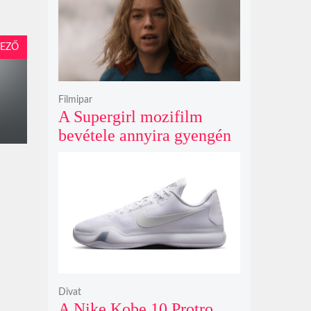
EZŐ
Filmipar
A Supergirl mozifilm
bevétele annyira gyengén
teljesített, hogy még a
Morbius és a Joker 2
számait sem érte el
Divat
A Nike Kobe 10 Protro