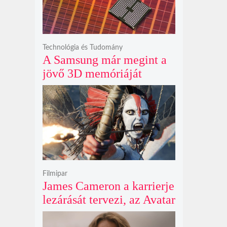
fenyegeti a jövő űrhajósait
Technológia és Tudomány
A Samsung már megint a
jövő 3D memóriáját
villantja meg, miközben
mi csak olcsó DDR5-öt
akarunk
Filmipar
James Cameron a karrierje
lezárását tervezi, az Avatar
4 és 5 jövője így elég
kilátástalan