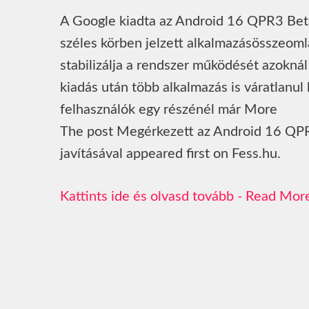
A Google kiadta az Android 16 QPR3 Beta 1
széles körben jelzett alkalmazásösszeomlá
stabilizálja a rendszer működését azoknál
kiadás után több alkalmazás is váratlanul 
felhasználók egy részénél már More
The post Megérkezett az Android 16 QPR
javításával appeared first on Fess.hu.
Read Mor