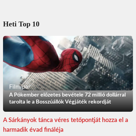
Heti Top 10
Filmipar
A Pókember előzetes bevétele 72 millió dollárral
tarolta le a Bosszúállók Végjáték rekordját
A Sárkányok tánca véres tetőpontját hozza el a
harmadik évad fináléja