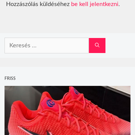
Hozzászólás küldéséhez
be kell jelentkezni
.
Keresés:
FRISS