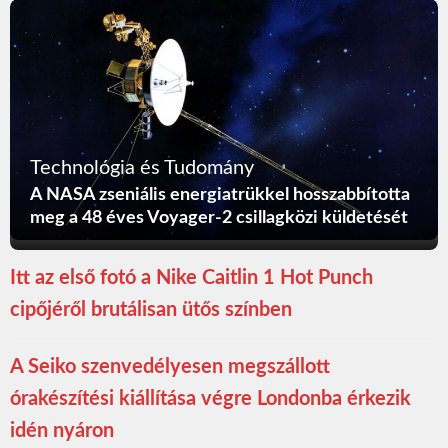
Technológia és Tudomány
A NASA zseniális energiatrükkel hosszabbította
meg a 48 éves Voyager-2 csillagközi küldetését
Itt az első fotó a Nike Caitlin 1 Hot Punch
cipőjéről brutálisan ütős színben
A Seiko szenvedélyesen megszállott
órakészítési kiállítása végre Londonba érkezik
idén nyáron