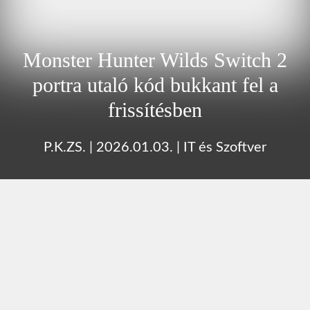
Monster Hunter Wilds Switch 2
portra utaló kód bukkant fel a
frissítésben
P.K.ZS.
|
2026.01.03.
|
IT és Szoftver