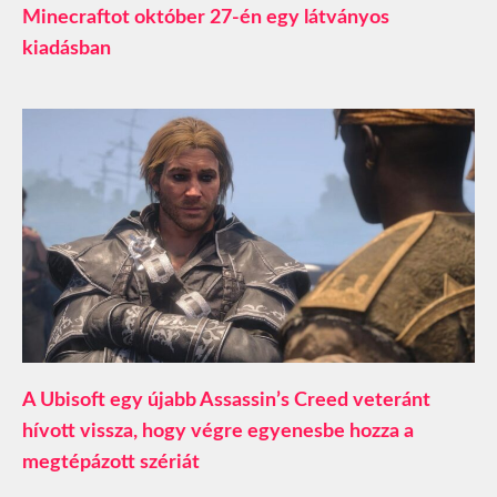
Minecraftot október 27-én egy látványos
kiadásban
A Ubisoft egy újabb Assassin’s Creed veteránt
hívott vissza, hogy végre egyenesbe hozza a
megtépázott szériát