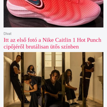
Divat
Itt az első fotó a Nike Caitlin 1 Hot Punch
cipőjéről brutálisan ütős színben