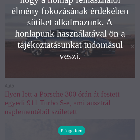
élmény fokozásának érdekében
sütiket alkalmazunk. A
honlapunk használatával ön a
tájékoztatásunkat tudomásul
veszi.
Autó
Ilyen lett a Porsche 300 órán át festett
egyedi 911 Turbo S-e, ami ausztrál
naplementéből született
Elfogadom