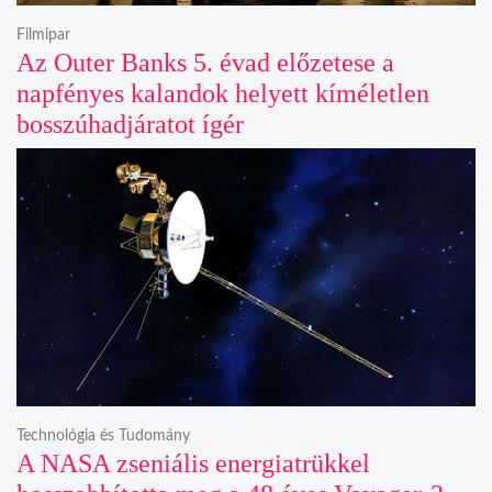
Filmipar
Az Outer Banks 5. évad előzetese a
napfényes kalandok helyett kíméletlen
bosszúhadjáratot ígér
Technológia és Tudomány
A NASA zseniális energiatrükkel