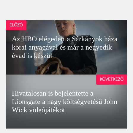
ELŐZŐ
Az HBO elégedett a Sárkányok háza
korai anyagával és már a negyedik
évad is készül
KÖVETKEZŐ
Hivatalosan is bejelentette a
Lionsgate a nagy költségvetésű John
Wick videójátékot