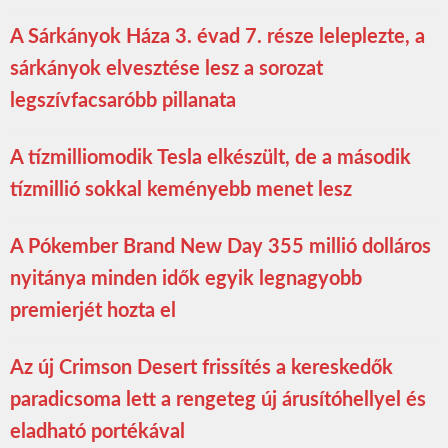
A Sárkányok Háza 3. évad 7. része leleplezte, a
sárkányok elvesztése lesz a sorozat
legszívfacsaróbb pillanata
A tízmilliomodik Tesla elkészült, de a második
tízmillió sokkal keményebb menet lesz
A Pókember Brand New Day 355 millió dolláros
nyitánya minden idők egyik legnagyobb
premierjét hozta el
Az új Crimson Desert frissítés a kereskedők
paradicsoma lett a rengeteg új árusítóhellyel és
eladható portékával