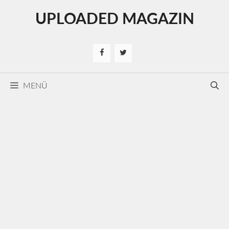
Kilépés
UPLOADED MAGAZIN
a
tartalomba
MENÜ