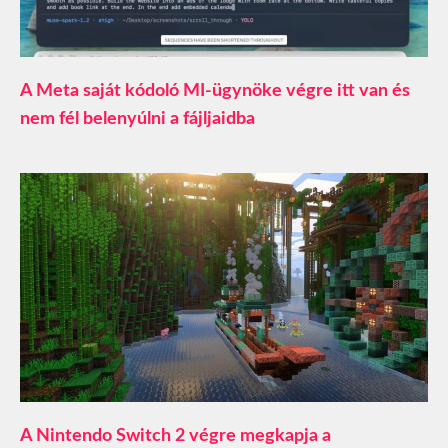
A Meta saját kódoló MI-ügynöke végre itt van és
nem fél belenyúlni a fájljaidba
A Nintendo Switch 2 végre megkapja a