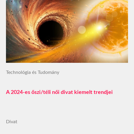
Technológia és Tudomány
A 2024-es őszi/téli női divat kiemelt trendjei
Divat