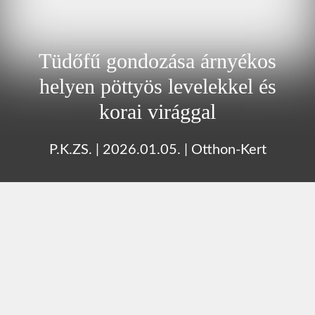
Tüdőfű gondozása árnyékos
helyen pöttyös levelekkel és
korai virággal
P.K.ZS.
|
2026.01.05.
|
Otthon-Kert