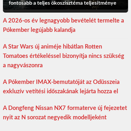
fontosabb a teljes ökoszisztéma teljesítménye
A 2026-os év legnagyobb bevételét termelte a
Pókember legújabb kalandja
A Star Wars új animéje hibátlan Rotten
Tomatoes értékeléssel bizonyítja nincs szükség
a nagyvászonra
A Pókember IMAX-bemutatóját az Odüsszeia
exkluzív vetítési időszakának lejárta hozza el
A Dongfeng Nissan NX7 formaterve új fejezetet
nyit az N sorozat negyedik modelljeként