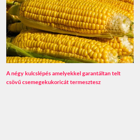
A négy kulcslépés amelyekkel garantáltan telt
csövű csemegekukoricát termesztesz