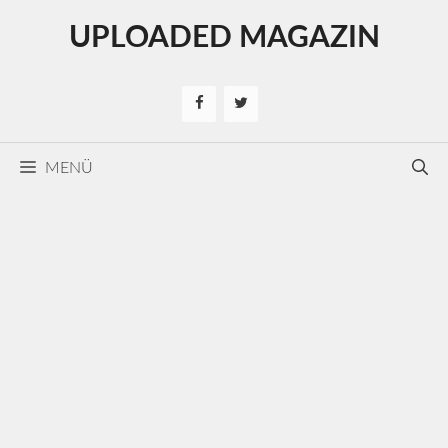
Kilépés
UPLOADED MAGAZIN
a
tartalomba
MENÜ