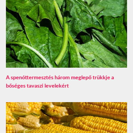
A spenóttermesztés három meglepő trükkje a
bőséges tavaszi levelekért