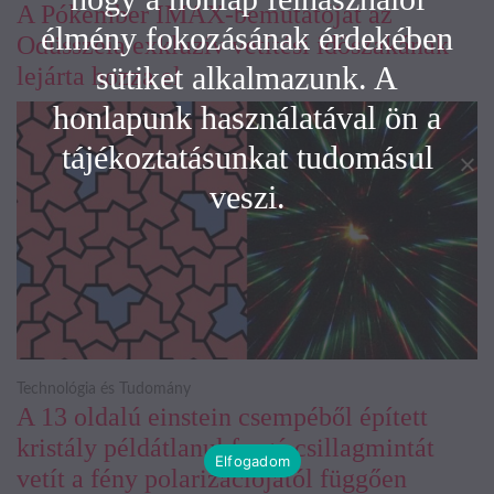
A Pókember IMAX-bemutatóját az
élmény fokozásának érdekében
Odüsszeia exkluzív vetítési időszakának
sütiket alkalmazunk. A
lejárta hozza el
honlapunk használatával ön a
tájékoztatásunkat tudomásul
veszi.
Technológia és Tudomány
A 13 oldalú einstein csempéből épített
kristály példátlanul forgó csillagmintát
Elfogadom
vetít a fény polarizációjától függően