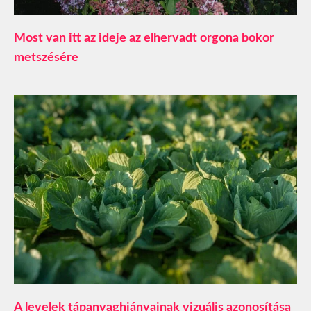
Most van itt az ideje az elhervadt orgona bokor
metszésére
A levelek tápanyaghiányainak vizuális azonosítása