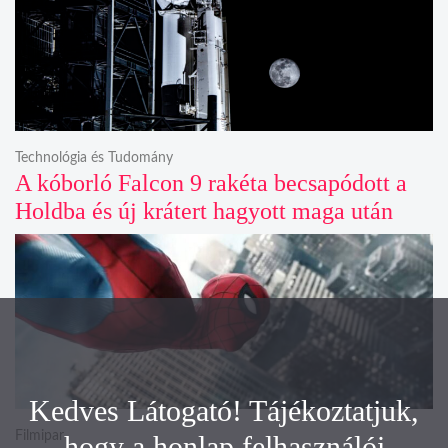
Technológia és Tudomány
A kóborló Falcon 9 rakéta becsapódott a
Holdba és új krátert hagyott maga után
Kedves Látogató! Tájékoztatjuk,
Filmipar
hogy a honlap felhasználói