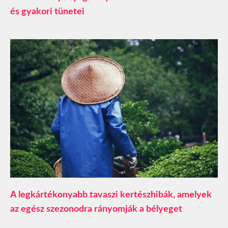
és gyakori tünetei
A legkártékonyabb tavaszi kertészhibák, amelyek
az egész szezonodra rányomják a bélyeget