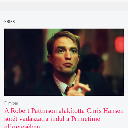
FRISS
Filmipar
A Robert Pattinson alakította Chris Hansen
sötét vadászatra indul a Primetime
előzetesében