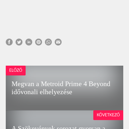
ELŐZŐ
Megvan a Metroid Prime 4 Beyond
idővonali elhelyezése
KÖVETKEZŐ
A Szökevények sorozat gyorsan a