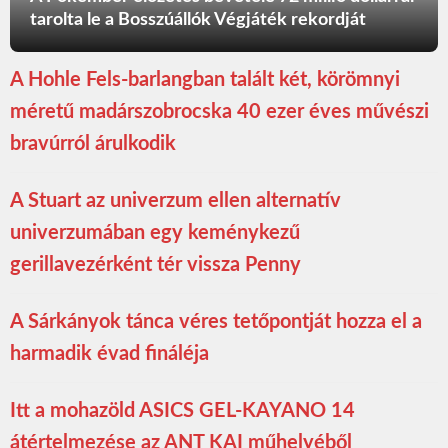
tarolta le a Bosszúállók Végjáték rekordját
A Hohle Fels-barlangban talált két, körömnyi
méretű madárszobrocska 40 ezer éves művészi
bravúrról árulkodik
A Stuart az univerzum ellen alternatív
univerzumában egy keménykezű
gerillavezérként tér vissza Penny
A Sárkányok tánca véres tetőpontját hozza el a
harmadik évad fináléja
Itt a mohazöld ASICS GEL-KAYANO 14
átértelmezése az ANT KAI műhelyéből