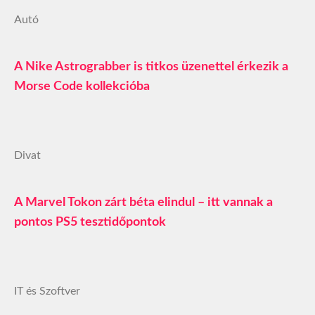
Autó
A Nike Astrograbber is titkos üzenettel érkezik a
Morse Code kollekcióba
Divat
A Marvel Tokon zárt béta elindul – itt vannak a
pontos PS5 tesztidőpontok
IT és Szoftver