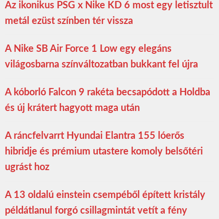
Az ikonikus PSG x Nike KD 6 most egy letisztult
metál ezüst színben tér vissza
A Nike SB Air Force 1 Low egy elegáns
világosbarna színváltozatban bukkant fel újra
A kóborló Falcon 9 rakéta becsapódott a Holdba
és új krátert hagyott maga után
A ráncfelvarrt Hyundai Elantra 155 lóerős
hibridje és prémium utastere komoly belsőtéri
ugrást hoz
A 13 oldalú einstein csempéből épített kristály
példátlanul forgó csillagmintát vetít a fény