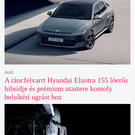
Autó
A ráncfelvarrt Hyundai Elantra 155 lóerős
hibridje és prémium utastere komoly
belsőtéri ugrást hoz