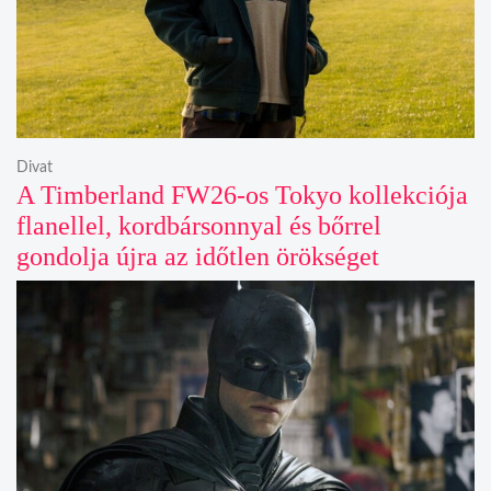
Divat
A Timberland FW26-os Tokyo kollekciója
flanellel, kordbársonnyal és bőrrel
gondolja újra az időtlen örökséget