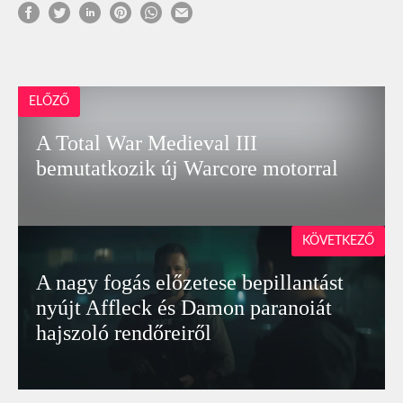
ELŐZŐ
A Total War Medieval III
bemutatkozik új Warcore motorral
KÖVETKEZŐ
A nagy fogás előzetese bepillantást
nyújt Affleck és Damon paranoiát
hajszoló rendőreiről