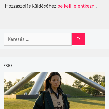
Hozzászólás küldéséhez
be kell jelentkezni
.
Keresés:
FRISS