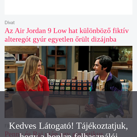
Divat
Az Air Jordan 9 Low hat különböző fiktív
alteregót gyúr egyetlen őrült dizájnba
Kedves Látogató! Tájékoztatjuk,
Filmipar
Penny és Raj után egy gigantikus
hogy a honlap felhasználói