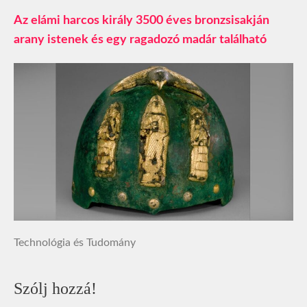
Az elámi harcos király 3500 éves bronzsisakján
arany istenek és egy ragadozó madár található
Technológia és Tudomány
Szólj hozzá!