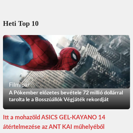
Heti Top 10
Filmipar
A Pókember előzetes bevétele 72 millió dollárral
tarolta le a Bosszúállók Végjáték rekordját
Itt a mohazöld ASICS GEL-KAYANO 14
átértelmezése az ANT KAI műhelyéből