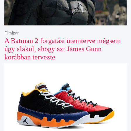
Filmipar
A Batman 2 forgatási ütemterve mégsem
úgy alakul, ahogy azt James Gunn
korábban tervezte