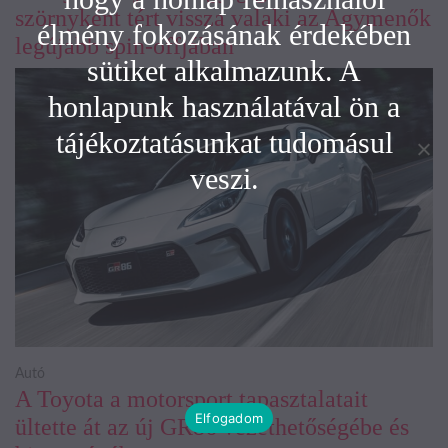
szörnyként tért vissza valaki az Agymenők
élmény fokozásának érdekében
legújabb spin-offjában
sütiket alkalmazunk. A
honlapunk használatával ön a
tájékoztatásunkat tudomásul
veszi.
Autó
A Toyota a motorsport tapasztalatait
Elfogadom
ültette át az új GR86 vezethetőségébe és