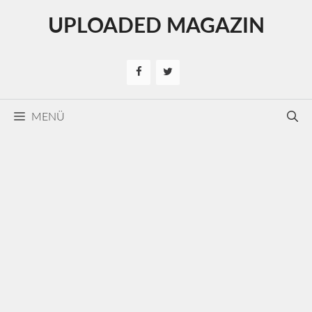
Kilépés
UPLOADED MAGAZIN
a
tartalomba
MENÜ