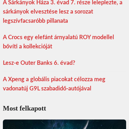
A Sárkányok Háza 3. évad 7. része leleplezte, a
sárkányok elvesztése lesz a sorozat
legszívfacsaróbb pillanata
A Crocs egy elefánt árnyalatú ROY modellel
bővíti a kollekcióját
Lesz-e Outer Banks 6. évad?
A Xpeng a globális piacokat célozza meg
vadonatúj G9L szabadidő-autójával
Most felkapott