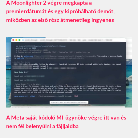
A Moonlighter 2 végre megkapta a
premierdátumát és egy kipróbálható demót,
miközben az első rész átmenetileg ingyenes
A Meta saját kódoló MI-ügynöke végre itt van és
nem fél belenyúlni a fájljaidba