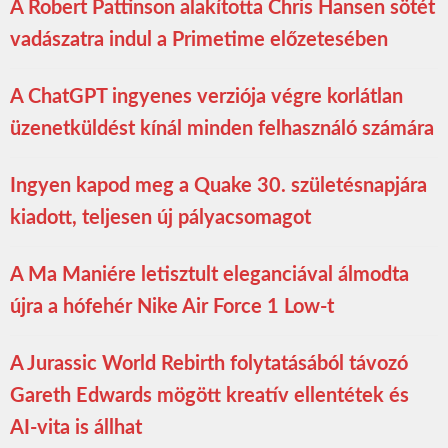
A Robert Pattinson alakította Chris Hansen sötét
vadászatra indul a Primetime előzetesében
A ChatGPT ingyenes verziója végre korlátlan
üzenetküldést kínál minden felhasználó számára
Ingyen kapod meg a Quake 30. születésnapjára
kiadott, teljesen új pályacsomagot
A Ma Maniére letisztult eleganciával álmodta
újra a hófehér Nike Air Force 1 Low-t
A Jurassic World Rebirth folytatásából távozó
Gareth Edwards mögött kreatív ellentétek és
AI-vita is állhat