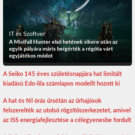
IT és Szoftver
A Mistfall Hunter első hetének sikere után az
egyik pályára máris beígérték a régóta várt
egyjátékos módot
A Seiko 145 éves születésnapjára hat limitált
kiadású Edo-lila számlapos modellt hozott ki
A hat és fél órás űrsétán az űrhajósok
felszerelték az utolsó rögzítőszerkezetet, amivel
az ISS energiafejlesztése a célegyenesbe fordult