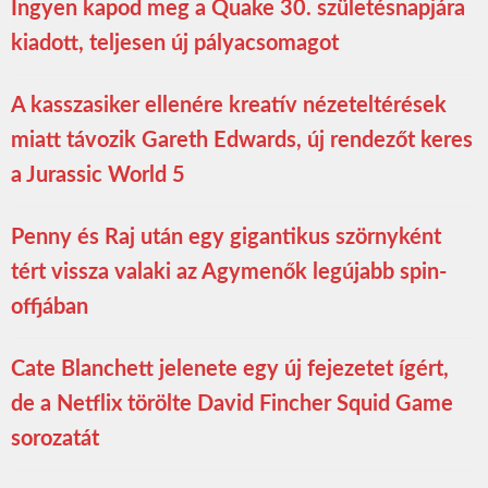
Ingyen kapod meg a Quake 30. születésnapjára
kiadott, teljesen új pályacsomagot
A kasszasiker ellenére kreatív nézeteltérések
miatt távozik Gareth Edwards, új rendezőt keres
a Jurassic World 5
Penny és Raj után egy gigantikus szörnyként
tért vissza valaki az Agymenők legújabb spin-
offjában
Cate Blanchett jelenete egy új fejezetet ígért,
de a Netflix törölte David Fincher Squid Game
sorozatát