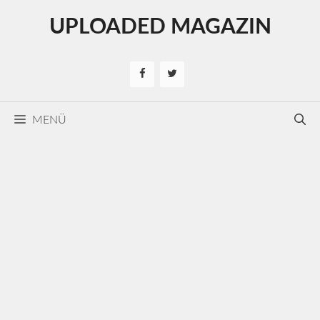
Kilépés
UPLOADED MAGAZIN
a
tartalomba
MENÜ