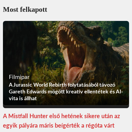
Most felkapott
Filmipar
A Jurassic World Rebirth folytatásából távozó
Gareth Edwards mögött kreatív ellentétek és AI-
vita is állhat
A Mistfall Hunter első hetének sikere után az
egyik pályára máris beígérték a régóta várt