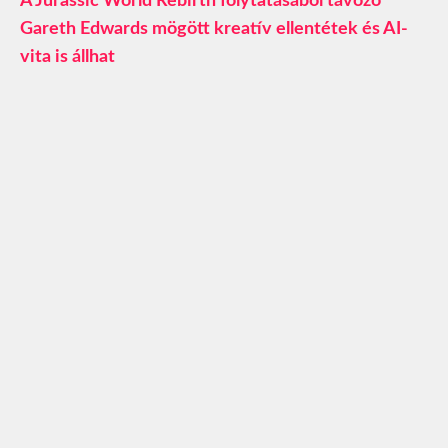
A Jurassic World Rebirth folytatásából távozó
Gareth Edwards mögött kreatív ellentétek és AI-
vita is állhat