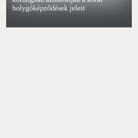
bolygóképződések jeleit