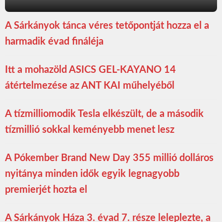
A Sárkányok tánca véres tetőpontját hozza el a
harmadik évad fináléja
Itt a mohazöld ASICS GEL-KAYANO 14
átértelmezése az ANT KAI műhelyéből
A tízmilliomodik Tesla elkészült, de a második
tízmillió sokkal keményebb menet lesz
A Pókember Brand New Day 355 millió dolláros
nyitánya minden idők egyik legnagyobb
premierjét hozta el
A Sárkányok Háza 3. évad 7. része leleplezte, a