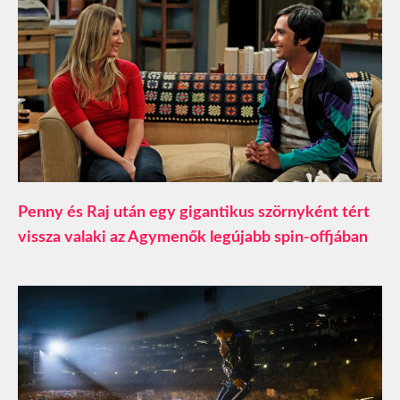
Penny és Raj után egy gigantikus szörnyként tért
vissza valaki az Agymenők legújabb spin-offjában