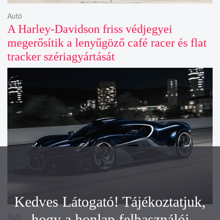
Autó
A Harley-Davidson friss védjegyei
megerősítik a lenyűgöző café racer és flat
tracker szériagyártását
Kedves Látogató! Tájékoztatjuk,
hogy a honlap felhasználói
Autó