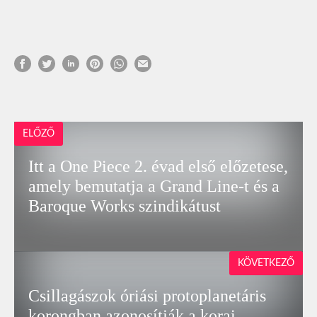
ELŐZŐ
Itt a One Piece 2. évad első előzetese,
amely bemutatja a Grand Line-t és a
Baroque Works szindikátust
KÖVETKEZŐ
Csillagászok óriási protoplanetáris
korongban azonosítják a korai