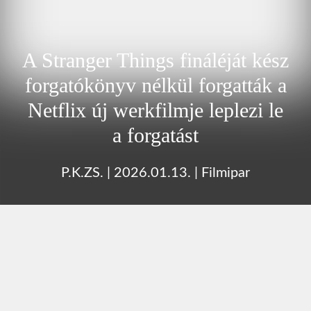
A Stranger Things fináléját kész
forgatókönyv nélkül forgatták a
Netflix új werkfilmje leplezi le
a forgatást
P.K.ZS.
|
2026.01.13.
|
Filmipar