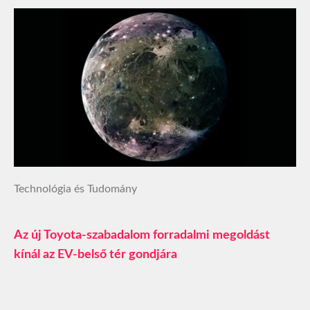
Technológia és Tudomány
Az új Toyota-szabadalom forradalmi megoldást
kínál az EV‑belső tér gondjára