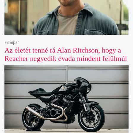
Filmipar
Az életét tenné rá Alan Ritchson, hogy a
Reacher negyedik évada mindent felülmúl