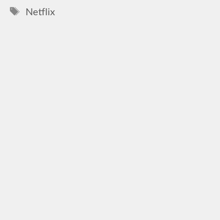
Címkék
Netflix