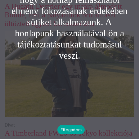
A Bugatti Destrier egy utcára álmodott
élmény fokozásának érdekében
Bolide, ami a pályaautók brutalitását
sütiket alkalmazunk. A
öltözteti egyedi karosszériába
honlapunk használatával ön a
tájékoztatásunkat tudomásul
veszi.
Divat
Elfogadom
A Timberland FW26-os Tokyo kollekciója