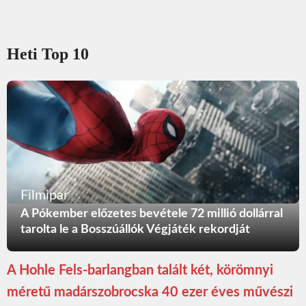
Heti Top 10
Filmipar
A Pókember előzetes bevétele 72 millió dollárral
tarolta le a Bosszúállók Végjáték rekordját
A Hohle Fels-barlangban talált két, körömnyi
méretű madárszobrocska 40 ezer éves művészi