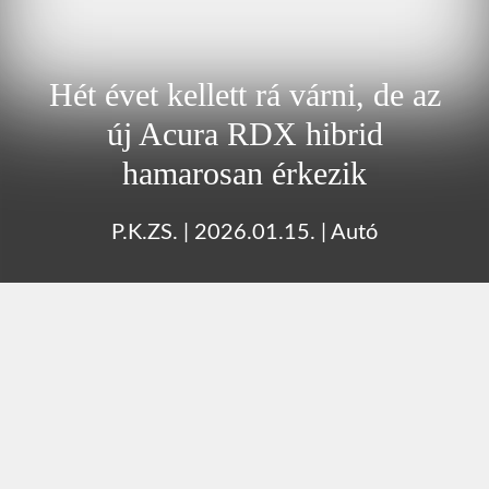
Hét évet kellett rá várni, de az
új Acura RDX hibrid
hamarosan érkezik
P.K.ZS.
|
2026.01.15.
|
Autó