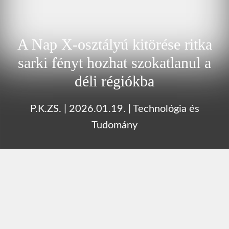
A Nap X-osztályú kitörése ritka
sarki fényt hozhat szokatlanul a
déli régiókba
P.K.ZS.
|
2026.01.19.
|
Technológia és
Tudomány