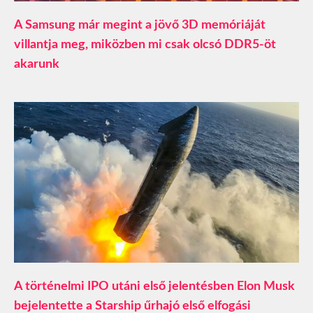
A Samsung már megint a jövő 3D memóriáját
villantja meg, miközben mi csak olcsó DDR5-öt
akarunk
A történelmi IPO utáni első jelentésben Elon Musk
bejelentette a Starship űrhajó első elfogási