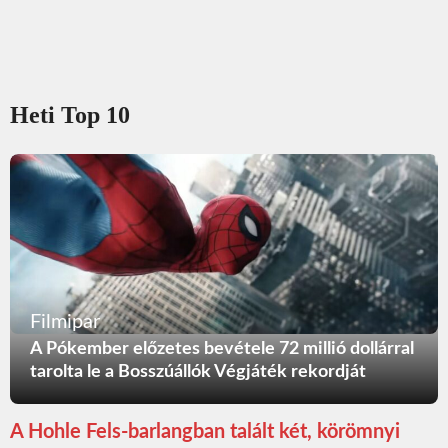
Heti Top 10
Filmipar
A Pókember előzetes bevétele 72 millió dollárral
tarolta le a Bosszúállók Végjáték rekordját
A Hohle Fels-barlangban talált két, körömnyi