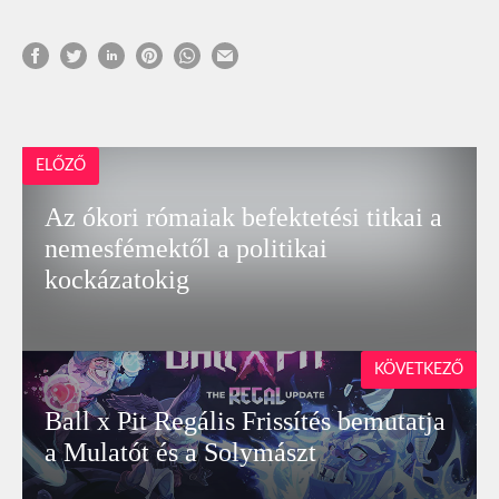
ELŐZŐ
Az ókori rómaiak befektetési titkai a
nemesfémektől a politikai
kockázatokig
KÖVETKEZŐ
Ball x Pit Regális Frissítés bemutatja
a Mulatót és a Solymászt