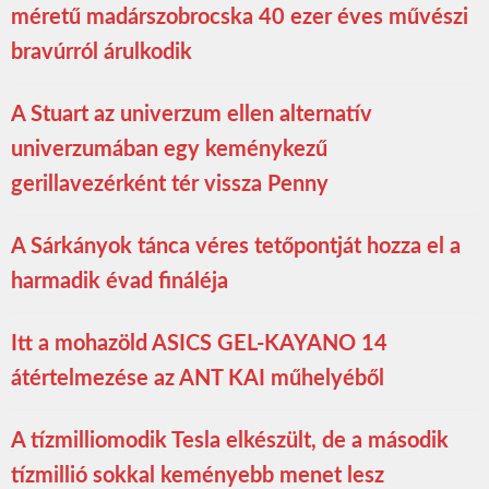
méretű madárszobrocska 40 ezer éves művészi
bravúrról árulkodik
A Stuart az univerzum ellen alternatív
univerzumában egy keménykezű
gerillavezérként tér vissza Penny
A Sárkányok tánca véres tetőpontját hozza el a
harmadik évad fináléja
Itt a mohazöld ASICS GEL-KAYANO 14
átértelmezése az ANT KAI műhelyéből
A tízmilliomodik Tesla elkészült, de a második
tízmillió sokkal keményebb menet lesz