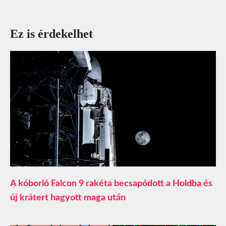
Ez is érdekelhet
A kóborló Falcon 9 rakéta becsapódott a Holdba és
új krátert hagyott maga után