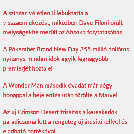
A színész véletlenül lebuktatta a
visszaemlékezést, miközben Dave Filoni őrült
mélységekbe merült az Ahsoka folytatásában
A Pókember Brand New Day 355 millió dolláros
nyitánya minden idők egyik legnagyobb
premierjét hozta el
A Wonder Man második évadát már négy
hónappal a bejelentés után törölte a Marvel
Az új Crimson Desert frissítés a kereskedők
paradicsoma lett a rengeteg új árusítóhellyel és
eladható portékával