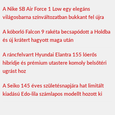
A Nike SB Air Force 1 Low egy elegáns
világosbarna színváltozatban bukkant fel újra
A kóborló Falcon 9 rakéta becsapódott a Holdba
és új krátert hagyott maga után
A ráncfelvarrt Hyundai Elantra 155 lóerős
hibridje és prémium utastere komoly belsőtéri
ugrást hoz
A Seiko 145 éves születésnapjára hat limitált
kiadású Edo-lila számlapos modellt hozott ki