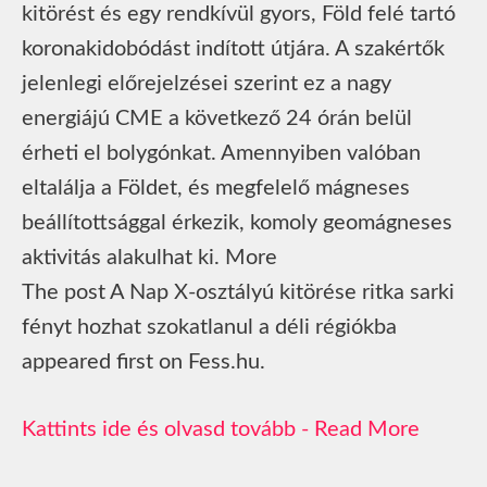
kitörést és egy rendkívül gyors, Föld felé tartó
koronakidobódást indított útjára. A szakértők
jelenlegi előrejelzései szerint ez a nagy
energiájú CME a következő 24 órán belül
érheti el bolygónkat. Amennyiben valóban
eltalálja a Földet, és megfelelő mágneses
beállítottsággal érkezik, komoly geomágneses
aktivitás alakulhat ki. More
The post A Nap X-osztályú kitörése ritka sarki
fényt hozhat szokatlanul a déli régiókba
appeared first on Fess.hu.
Read More