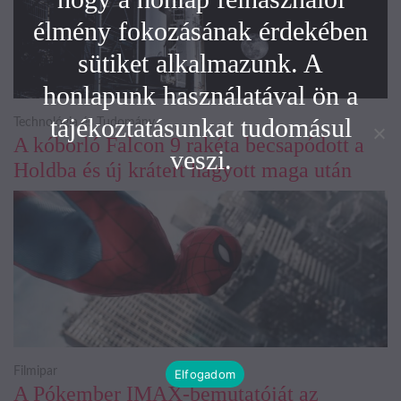
élmény fokozásának érdekében
sütiket alkalmazunk. A
honlapunk használatával ön a
tájékoztatásunkat tudomásul
Technológia és Tudomány
A kóborló Falcon 9 rakéta becsapódott a
veszi.
Holdba és új krátert hagyott maga után
Filmipar
Elfogadom
A Pókember IMAX-bemutatóját az