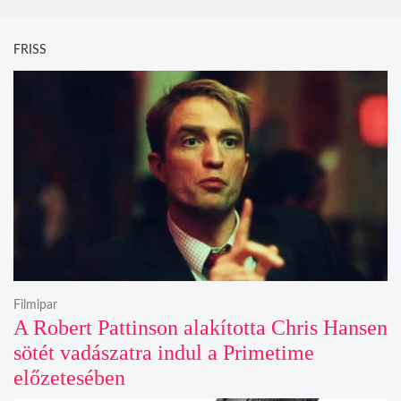
FRISS
Filmipar
A Robert Pattinson alakította Chris Hansen
sötét vadászatra indul a Primetime
előzetesében