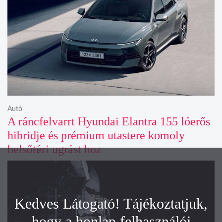
Autó
A ráncfelvarrt Hyundai Elantra 155 lóerős
hibridje és prémium utastere komoly
belsőtéri ugrást hoz
Kedves Látogató! Tájékoztatjuk,
hogy a honlap felhasználói