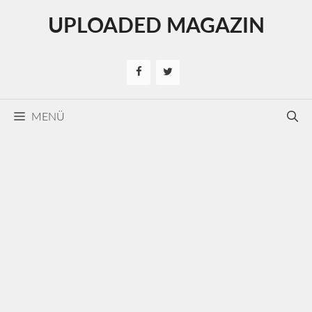
Kilépés
UPLOADED MAGAZIN
a
tartalomba
MENÜ