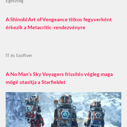
Egészség
A Shinobi Art of Vengeance titkos fegyverként
érkezik a Metacritic-rendezvényre
IT és Szoftver
A No Man’s Sky Voyagers frissítés végleg maga
mögé utasítja a Starfieldet