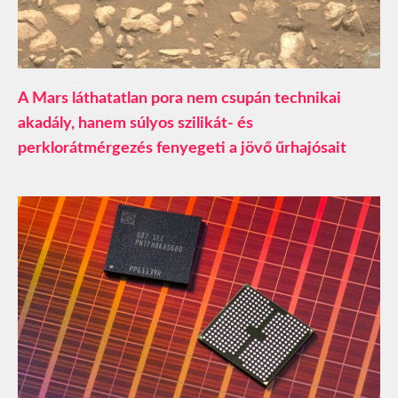
A Mars láthatatlan pora nem csupán technikai
akadály, hanem súlyos szilikát- és
perklorátmérgezés fenyegeti a jövő űrhajósait