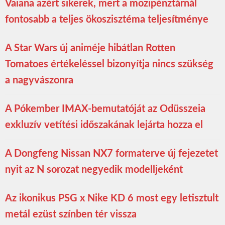
Vaiana azért sikerek, mert a mozipénztárnál
fontosabb a teljes ökoszisztéma teljesítménye
A Star Wars új animéje hibátlan Rotten
Tomatoes értékeléssel bizonyítja nincs szükség
a nagyvászonra
A Pókember IMAX-bemutatóját az Odüsszeia
exkluzív vetítési időszakának lejárta hozza el
A Dongfeng Nissan NX7 formaterve új fejezetet
nyit az N sorozat negyedik modelljeként
Az ikonikus PSG x Nike KD 6 most egy letisztult
metál ezüst színben tér vissza