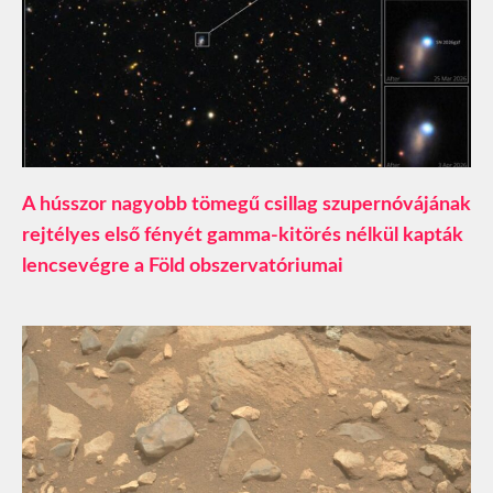
A hússzor nagyobb tömegű csillag szupernóvájának
rejtélyes első fényét gamma-kitörés nélkül kapták
lencsevégre a Föld obszervatóriumai