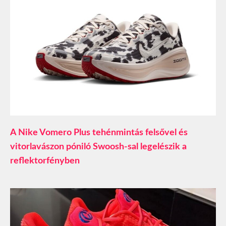
A Nike Vomero Plus tehénmintás felsővel és
vitorlavászon póniló Swoosh-sal legelészik a
reflektorfényben