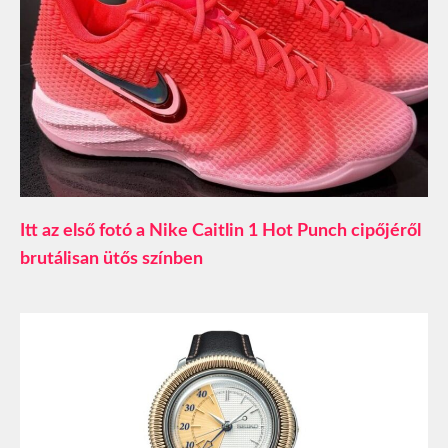
Itt az első fotó a Nike Caitlin 1 Hot Punch cipőjéről
brutálisan ütős színben