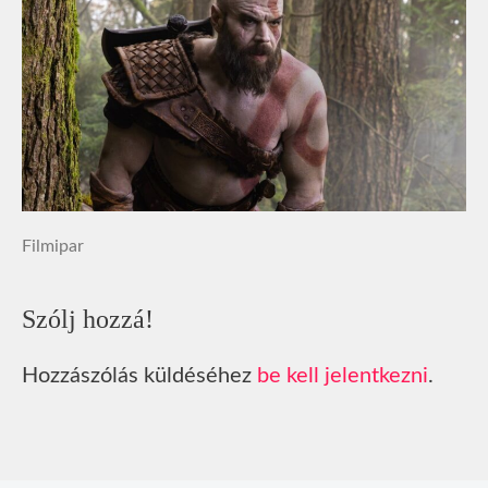
Filmipar
Szólj hozzá!
Hozzászólás küldéséhez
be kell jelentkezni
.