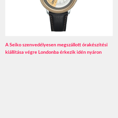
A Seiko szenvedélyesen megszállott órakészítési
kiállítása végre Londonba érkezik idén nyáron