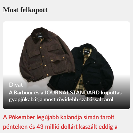
Most felkapott
Divat
A Barbour és a JOURNAL STANDARD kopottas
gyapjúkabátja most rövidebb szabással tarol
A Pókember legújabb kalandja simán tarolt
pénteken és 43 millió dollárt kaszált eddig a