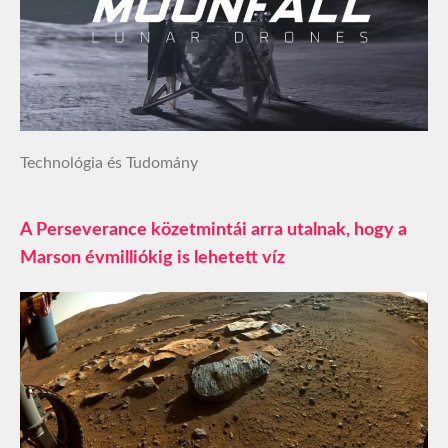
Technológia és Tudomány
A Perseverance közetmintái arra utalnak, hogy a
Marson évmilliókig is lehetett víz