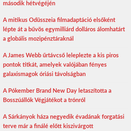
második hétvégéjén
A mitikus Odüsszeia filmadaptáció elsőként
lépte át a bűvös egymilliárd dolláros álomhatárt
a globális mozipénztáraknál
A James Webb űrtávcső leleplezte a kis piros
pontok titkát, amelyek valójában fényes
galaxismagok óriási távolságban
A Pókember Brand New Day letaszította a
Bosszúállók Végjátékot a trónról
A Sárkányok háza negyedik évadának forgatási
terve már a finálé előtt kiszivárgott