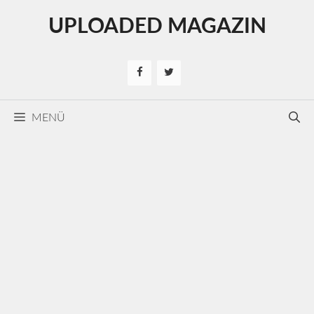
Kilépés
UPLOADED MAGAZIN
a
tartalomba
MENÜ