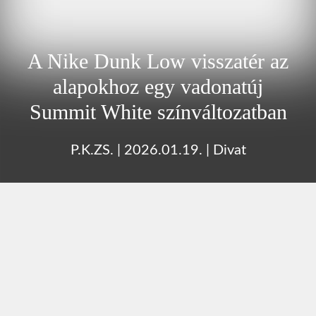
A Nike Dunk Low visszatér az
alapokhoz egy vadonatúj
Summit White színváltozatban
P.K.ZS.
|
2026.01.19.
|
Divat