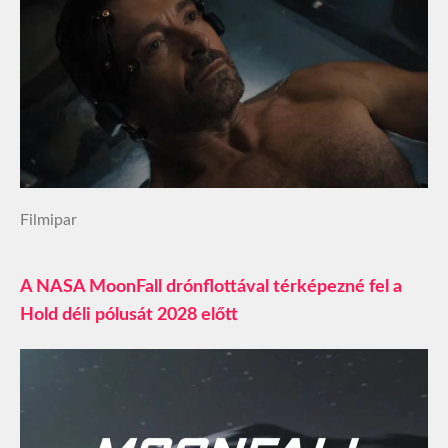
Filmipar
A NASA MoonFall drónflottával térképezné fel a
Hold déli pólusát 2028 előtt