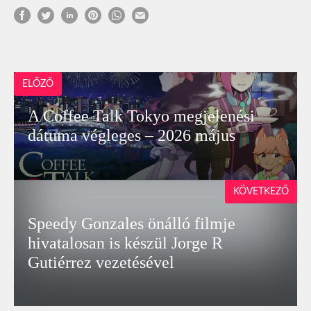
ELŐZŐ
A Coffee Talk Tokyo megjelenési
dátuma végleges – 2026 május
KÖVETKEZŐ
Speedy Gonzales önálló filmje
hivatalosan is készül Jorge R
Gutiérrez vezetésével