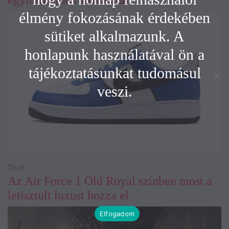
egymilliárdos álomhatárt
élmény fokozásának érdekében
sütiket alkalmazunk. A
honlapunk használatával ön a
tájékoztatásunkat tudomásul
veszi.
Divat
Az Air Force 1 Old Royal színben most a
letisztult luxust hozza el
Elfogadom