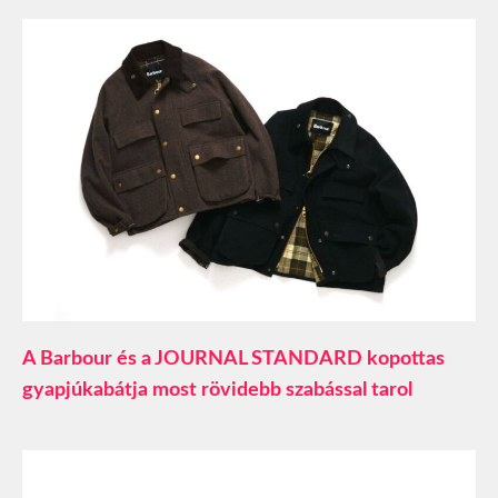
A Barbour és a JOURNAL STANDARD kopottas
gyapjúkabátja most rövidebb szabással tarol