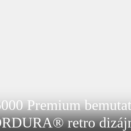
6000 Premium bemutatj
RDURA® retro dizájn