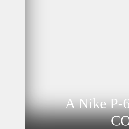
A Nike P-
CO