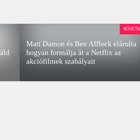
KÖVETK
Matt Damon és Ben Affleck elárulta
náld
hogyan formálja át a Netflix az
akciófilmek szabályait