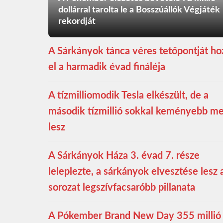
dollárral tarolta le a Bosszúállók Végjáték
rekordját
A Sárkányok tánca véres tetőpontját ho
el a harmadik évad fináléja
A tízmilliomodik Tesla elkészült, de a
második tízmillió sokkal keményebb m
lesz
A Sárkányok Háza 3. évad 7. része
leleplezte, a sárkányok elvesztése lesz 
sorozat legszívfacsaróbb pillanata
A Pókember Brand New Day 355 millió