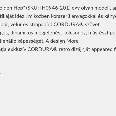
den Hop” (SKU: IH0946-201) egy olyan modell, a
ikáját idézi, miközben korszerű anyagokkal és kény
sz bőr, velúr és strapabíró CORDURA® szövet
eges, dinamikus megjelenést kölcsönöz, másrészt pe
ellenálló képességét. A design More
ja exkluzív CORDURA® retro dizájnját appeared fi
e