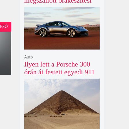
megszállott órakészítési
kiállítása végre Londonba
érkezik idén nyáron
EZŐ
Autó
Ilyen lett a Porsche 300
órán át festett egyedi 911
Turbo S-e, ami ausztrál
naplementéből született