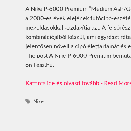
A Nike P-6000 Premium “Medium Ash/Gol
a 2000-es évek elejének futócipő-eszétét
megoldásokkal gazdagítja azt. A felsőré
kombinációjából készül, ami egyrészt rét
jelentősen növeli a cipő élettartamát és 
The post A Nike P-6000 Premium bemutat
on Fess.hu.
Read Mor
Címkék
Nike