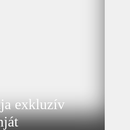
a exkluzív
ját