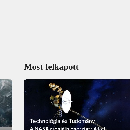
Most felkapott
Technológia és Tudomány
A NASA zseniális energiatrükkel