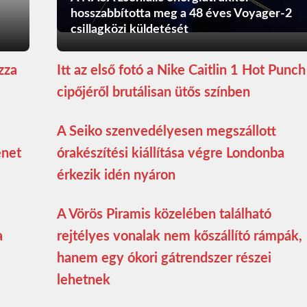
hosszabbította meg a 48 éves Voyager-2
csillagközi küldetését
zza
Itt az első fotó a Nike Caitlin 1 Hot Punch
cipőjéről brutálisan ütős színben
A Seiko szenvedélyesen megszállott
enet
órakészítési kiállítása végre Londonba
érkezik idén nyáron
A Vörös Piramis közelében található
a
rejtélyes vonalak nem kőszállító rámpák,
hanem egy ókori gátrendszer részei
lehetnek