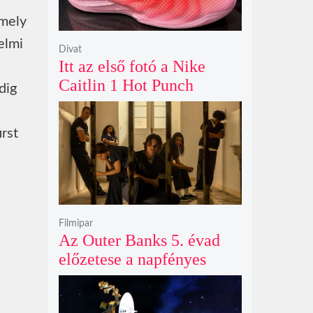
mely
elmi
Divat
Itt az első fotó a Nike
Caitlin 1 Hot Punch
dig
cipőjéről brutálisan ütős
színben
rst
Filmipar
Az Outer Banks 5. évad
előzetese a napfényes
kalandok helyett
kíméletlen