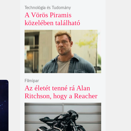
Technológia és Tudomány
A Vörös Piramis
közelében található
rejtélyes vonalak nem
kőszállító rámpák, hanem
egy ókori gátrendszer
részei lehetnek
Filmipar
Az életét tenné rá Alan
Ritchson, hogy a Reacher
negyedik évada mindent
felülmúl