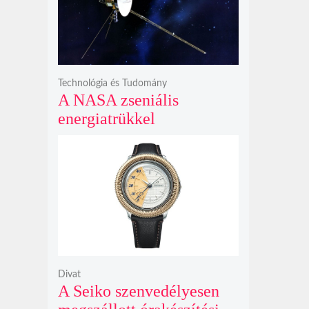
bosszúhadjáratot ígér
Technológia és Tudomány
A NASA zseniális
energiatrükkel
hosszabbította meg a 48
éves Voyager-2 csillagközi
küldetését
Divat
A Seiko szenvedélyesen