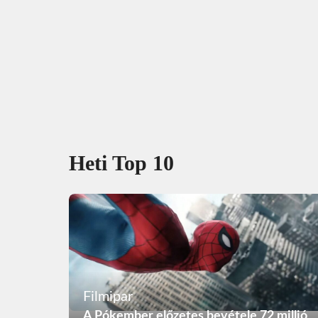
Heti Top 10
Filmipar
A Pókember előzetes bevétele 72 millió