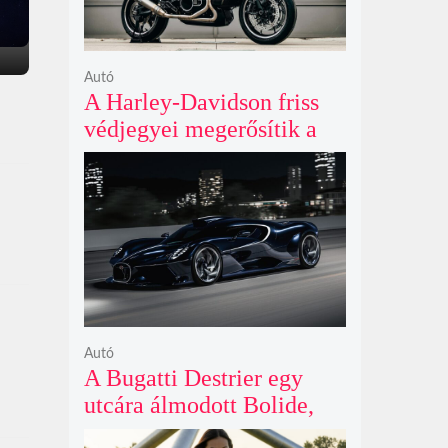
Autó
A Harley-Davidson friss
védjegyei megerősítik a
lenyűgöző café racer és
flat tracker szériagyártását
Autó
A Bugatti Destrier egy
utcára álmodott Bolide,
ami a pályaautók