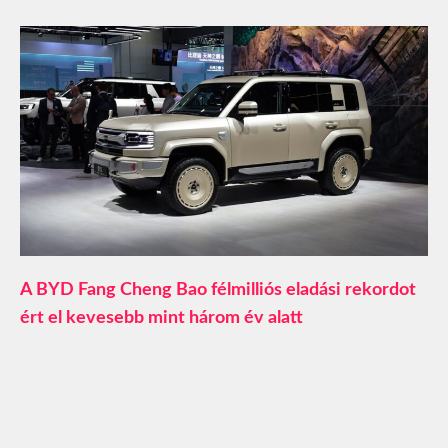
A BYD Fang Cheng Bao félmilliós eladási rekordot
ért el kevesebb mint három év alatt