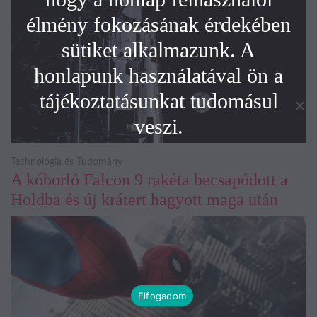
élmény fokozásának érdekében
sütiket alkalmazunk. A
honlapunk használatával ön a
tájékoztatásunkat tudomásul
veszi.
Technológia és Tudomány
A kóborló Falcon 9 rakéta becsapódott a
Holdba és új krátert hagyott maga után
Elfogadom