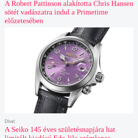
A Robert Pattinson alakította Chris Hansen
sötét vadászatra indul a Primetime
előzetesében
Divat
A Seiko 145 éves születésnapjára hat
limitált kiadású Edo-lila számlapos