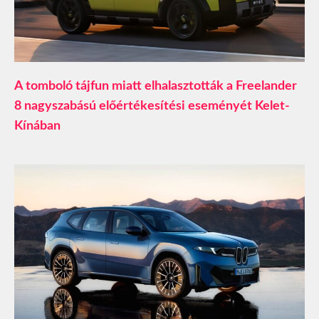
A tomboló tájfun miatt elhalasztották a Freelander
8 nagyszabású előértékesítési eseményét Kelet-
Kínában