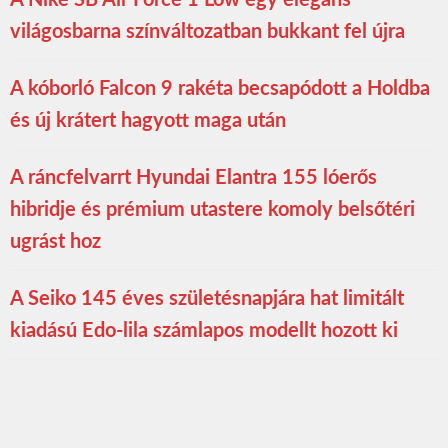
világosbarna színváltozatban bukkant fel újra
A kóborló Falcon 9 rakéta becsapódott a Holdba
és új krátert hagyott maga után
A ráncfelvarrt Hyundai Elantra 155 lóerős
hibridje és prémium utastere komoly belsőtéri
ugrást hoz
A Seiko 145 éves születésnapjára hat limitált
kiadású Edo-lila számlapos modellt hozott ki