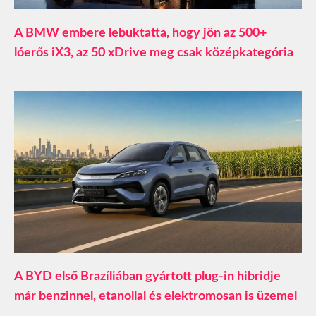
A BMW embere lebuktatta, hogy jön az 500+
lóerős iX3, az 50 xDrive meg csak középkategória
A BYD első Brazíliában gyártott plug-in hibridje
már benzinnel, etanollal és elektromosan is üzemel