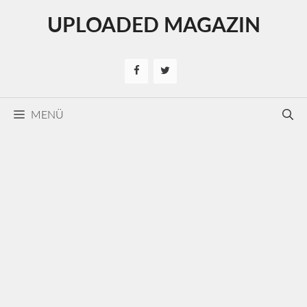
Kilépés
UPLOADED MAGAZIN
a
tartalomba
MENÜ