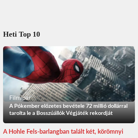
Heti Top 10
Filmipar
A Pókember előzetes bevétele 72 millió dollárral
tarolta le a Bosszúállók Végjáték rekordját
A Hohle Fels-barlangban talált két, körömnyi