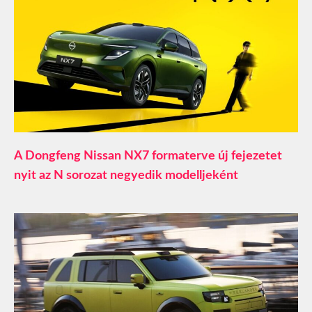
A Dongfeng Nissan NX7 formaterve új fejezetet
nyit az N sorozat negyedik modelljeként