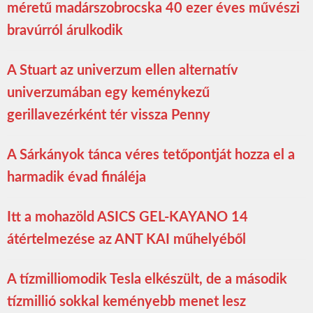
méretű madárszobrocska 40 ezer éves művészi
bravúrról árulkodik
A Stuart az univerzum ellen alternatív
univerzumában egy keménykezű
gerillavezérként tér vissza Penny
A Sárkányok tánca véres tetőpontját hozza el a
harmadik évad fináléja
Itt a mohazöld ASICS GEL-KAYANO 14
átértelmezése az ANT KAI műhelyéből
A tízmilliomodik Tesla elkészült, de a második
tízmillió sokkal keményebb menet lesz