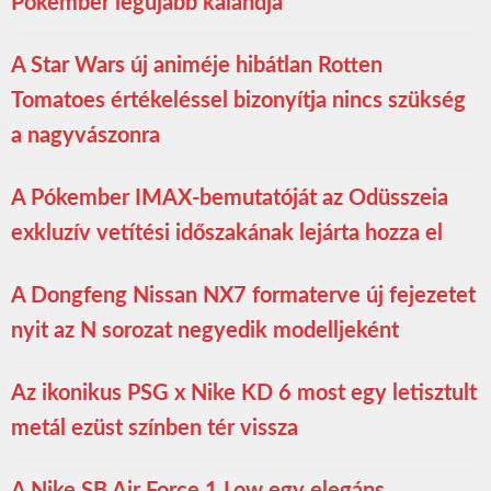
Pókember legújabb kalandja
A Star Wars új animéje hibátlan Rotten
Tomatoes értékeléssel bizonyítja nincs szükség
a nagyvászonra
A Pókember IMAX-bemutatóját az Odüsszeia
exkluzív vetítési időszakának lejárta hozza el
A Dongfeng Nissan NX7 formaterve új fejezetet
nyit az N sorozat negyedik modelljeként
Az ikonikus PSG x Nike KD 6 most egy letisztult
metál ezüst színben tér vissza
A Nike SB Air Force 1 Low egy elegáns