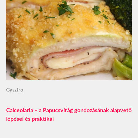
Gasztro
Calceolaria – a Papucsvirág gondozásának alapvető
lépései és praktikái