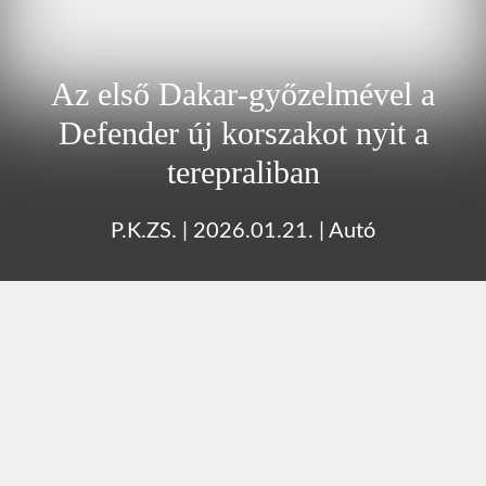
Az első Dakar‑győzelmével a
Defender új korszakot nyit a
terepraliban
P.K.ZS.
|
2026.01.21.
|
Autó