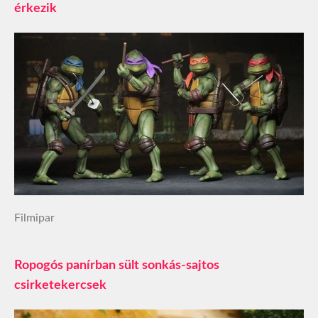
érkezik
Filmipar
Ropogós panírban sült sonkás-sajtos
csirketekercsek