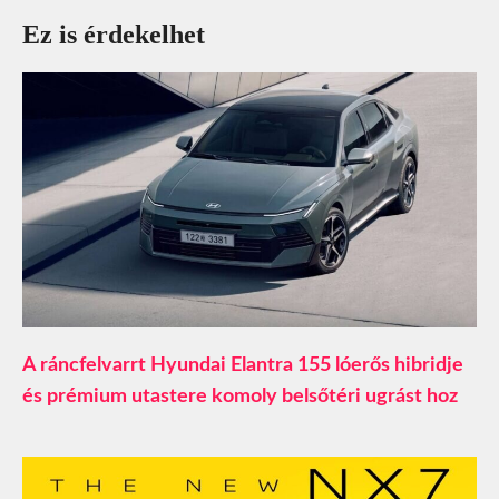
Ez is érdekelhet
A ráncfelvarrt Hyundai Elantra 155 lóerős hibridje
és prémium utastere komoly belsőtéri ugrást hoz