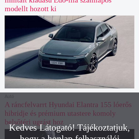
modellt hozott ki
Autó
A ráncfelvarrt Hyundai Elantra 155 lóerős
hibridje és prémium utastere komoly
belsőtéri ugrást hoz
Kedves Látogató! Tájékoztatjuk,
hogy a honlap felhasználói