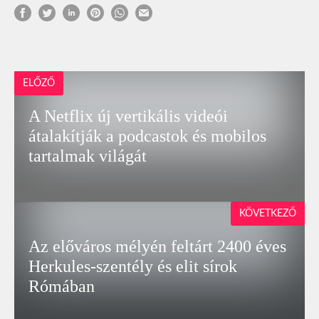
ELŐZŐ
A Netflix új vertikális videói
átalakítják a podcastok és mobilos
tartalmak világát
KÖVETKEZŐ
Az előváros mélyén feltárt 2400 éves
Herkules-szentély és elit sírok
Rómában