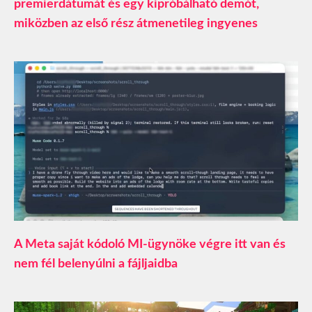
premierdátumát és egy kipróbálható demót,
miközben az első rész átmenetileg ingyenes
A Meta saját kódoló MI-ügynöke végre itt van és
nem fél belenyúlni a fájljaidba