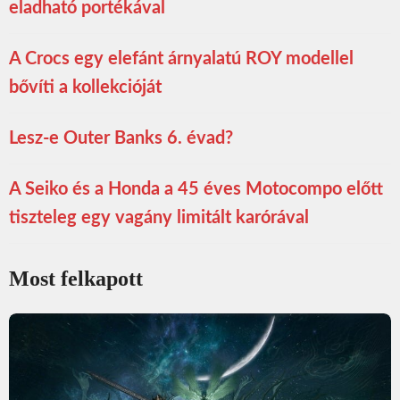
eladható portékával
A Crocs egy elefánt árnyalatú ROY modellel
bővíti a kollekcióját
Lesz-e Outer Banks 6. évad?
A Seiko és a Honda a 45 éves Motocompo előtt
tiszteleg egy vagány limitált karórával
Most felkapott