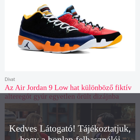
Divat
Az Air Jordan 9 Low hat különböző fiktív
alteregót gyúr egyetlen őrült dizájnba
Kedves Látogató! Tájékoztatjuk,
hogy a honlap felhasználói