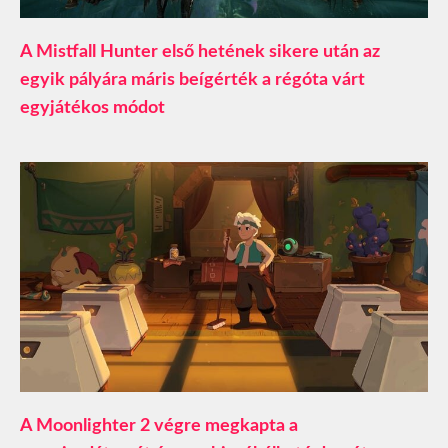
A Mistfall Hunter első hetének sikere után az
egyik pályára máris beígérték a régóta várt
egyjátékos módot
A Moonlighter 2 végre megkapta a