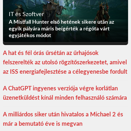
IT és Szoftver
A Mistfall Hunter első hetének sikere után az
egyik pályára máris beígérték a régóta várt
egyjátékos módot
A hat és fél órás űrsétán az űrhajósok
felszerelték az utolsó rögzítőszerkezetet, amivel
az ISS energiafejlesztése a célegyenesbe fordult
A ChatGPT ingyenes verziója végre korlátlan
üzenetküldést kínál minden felhasználó számára
A milliárdos siker után hivatalos a Michael 2 és
már a bemutató éve is megvan