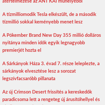
átértelmezése az ANT KAI műhelyéből
A tízmilliomodik Tesla elkészült, de a második
tízmillió sokkal keményebb menet lesz
A Pókember Brand New Day 355 millió dolláros
nyitánya minden idők egyik legnagyobb
premierjét hozta el
A Sárkányok Háza 3. évad 7. része leleplezte, a
sárkányok elvesztése lesz a sorozat
legszívfacsaróbb pillanata
Az új Crimson Desert frissítés a kereskedők
paradicsoma lett a rengeteg új árusítóhellyel és