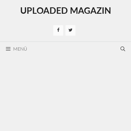
Kilépés
UPLOADED MAGAZIN
a
tartalomba
MENÜ