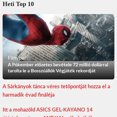
Heti Top 10
Filmipar
A Pókember előzetes bevétele 72 millió dollárral
tarolta le a Bosszúállók Végjáték rekordját
A Sárkányok tánca véres tetőpontját hozza el a
harmadik évad fináléja
Itt a mohazöld ASICS GEL-KAYANO 14