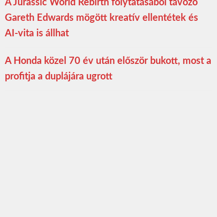
A Jurassic World Rebirth folytatásából távozó
Gareth Edwards mögött kreatív ellentétek és
AI-vita is állhat
A Honda közel 70 év után először bukott, most a
profitja a duplájára ugrott