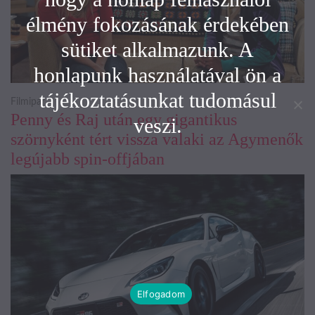
élmény fokozásának érdekében
sütiket alkalmazunk. A
honlapunk használatával ön a
tájékoztatásunkat tudomásul
Filmipar
Penny és Raj után egy gigantikus
veszi.
szörnyként tért vissza valaki az Agymenők
legújabb spin-offjában
Elfogadom