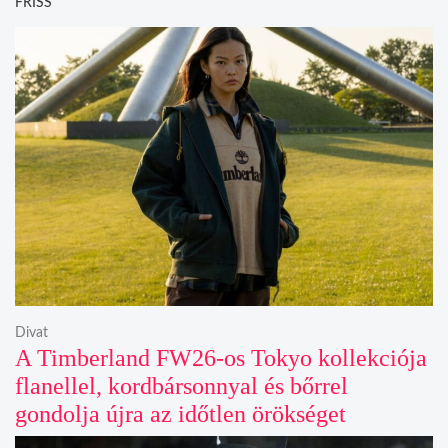
FRISS
Divat
A Timberland FW26-os Tokyo kollekciója
flanellel, kordbársonnyal és bőrrel
gondolja újra az időtlen örökséget