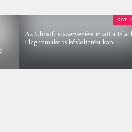
KÖVETK
Az Ubisoft átszervezése miatt a Blac
Flag remake is késleltetést kap
o