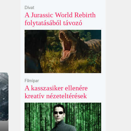
Divat
A Jurassic World Rebirth
folytatásából távozó
Gareth Edwards mögött
kreatív ellentétek és AI-
vita is állhat
Filmipar
A kasszasiker ellenére
kreatív nézeteltérések
miatt távozik Gareth
Edwards, új rendezőt keres
a Jurassic World 5