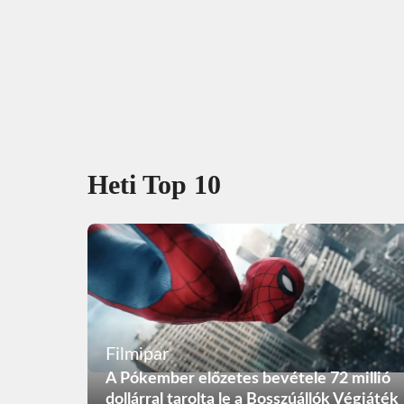
Heti Top 10
Filmipar
A Pókember előzetes bevétele 72 millió
dollárral tarolta le a Bosszúállók Végjáték