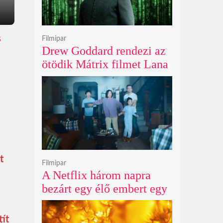
s
Filmipar
Drew Goddard rendezi az
ötödik Mátrix filmet Lana
Wachowski produceri
felügyelete mellett, és
egyre nagyobb a remény
Keanu Reeves
visszatérésére
t
Filmipar
A Netflix három napra
bezárt egy élő embert egy
óriásplakátba az új
horrorfilmje kedvéért
tít