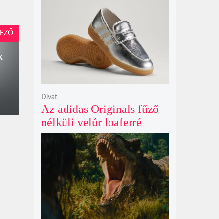
Netflix törölte David
Fincher Squid Game
sorozatát
EZŐ
k
Divat
Az adidas Originals fűző
nélküli velúr loaferré
alakította a legendás
Handball Spezial modellt