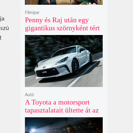
Filmipar
ja
Penny és Raj után egy
gigantikus szörnyként tért
sszú
vissza valaki az
t
Agymenők legújabb spin-
offjában
Autó
A Toyota a motorsport
tapasztalatait ültette át az
új GR86 vezethetőségébe
és biztonságába