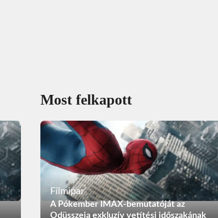
Most felkapott
Filmipar
A Pókember IMAX-bemutatóját az
Odüsszeia exkluzív vetítési időszakának