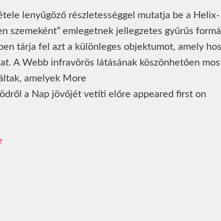
tele lenyűgöző részletességgel mutatja be a Helix-
ten szemeként” emlegetnek jellegzetes gyűrűs formá
ben tárja fel azt a különleges objektumot, amely ho
zokat. A Webb infravörös látásának köszönhetően mos
váltak, amelyek More
ről a Nap jövőjét vetíti előre appeared first on
e