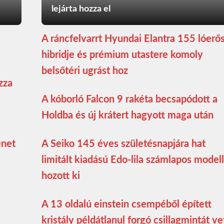
lejárta hozza el
A ráncfelvarrt Hyundai Elantra 155 lóerő
hibridje és prémium utastere komoly
belsőtéri ugrást hoz
zza
A kóborló Falcon 9 rakéta becsapódott a
Holdba és új krátert hagyott maga után
enet
A Seiko 145 éves születésnapjára hat
limitált kiadású Edo-lila számlapos modell
hozott ki
A 13 oldalú einstein csempéből épített
kristály példátlanul forgó csillagmintát ve