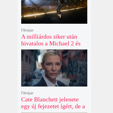
Filmipar
A milliárdos siker után
hivatalos a Michael 2 és
már a bemutató éve is
megvan
Filmipar
Cate Blanchett jelenete
egy új fejezetet ígért, de a