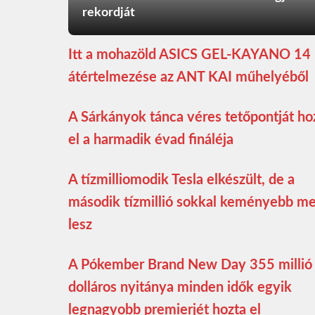
rekordját
Itt a mohazöld ASICS GEL-KAYANO 14
átértelmezése az ANT KAI műhelyéből
A Sárkányok tánca véres tetőpontját ho
el a harmadik évad fináléja
A tízmilliomodik Tesla elkészült, de a
második tízmillió sokkal keményebb m
lesz
A Pókember Brand New Day 355 millió
dolláros nyitánya minden idők egyik
legnagyobb premierjét hozta el