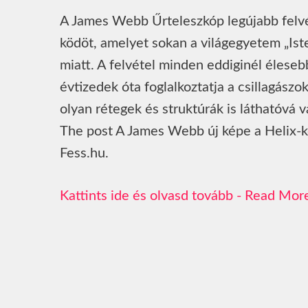
A James Webb Űrteleszkóp legújabb felvé
ködöt, amelyet sokan a világegyetem „Is
miatt. A felvétel minden eddiginél éleseb
évtizedek óta foglalkoztatja a csillagás
olyan rétegek és struktúrák is láthatóvá 
The post A James Webb új képe a Helix-köd
Fess.hu.
Read Mor