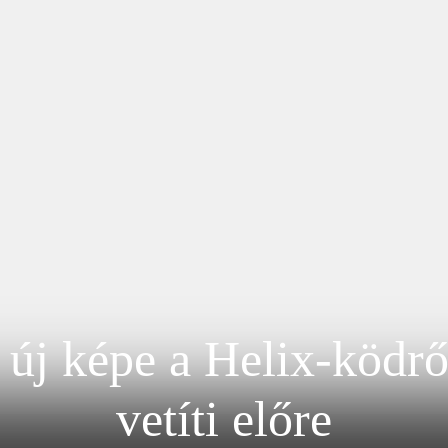
új képe a Helix-ködről
vetíti előre