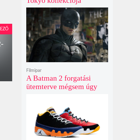
Tokyo kollekciója
flanellel, kordbársonnyal
és bőrrel gondolja újra az
időtlen örökséget
EZŐ
2-
Filmipar
A Batman 2 forgatási
ütemterve mégsem úgy
alakul, ahogy azt James
Gunn korábban tervezte