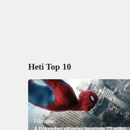
Heti Top 10
Filmipar
A Pókember előzetes bevétele 72 millió