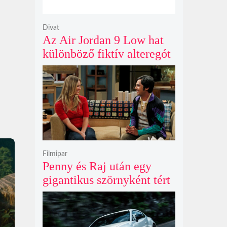
Divat
Az Air Jordan 9 Low hat
különböző fiktív alteregót
gyúr egyetlen őrült
dizájnba
Filmipar
Penny és Raj után egy
gigantikus szörnyként tért
vissza valaki az
Agymenők legújabb spin-
offjában