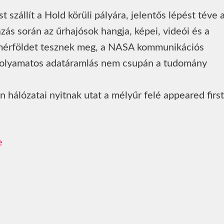
szállít a Hold körüli pályára, jelentős lépést téve 
zás során az űrhajósok hangja, képei, videói és a
 mérföldet tesznek meg, a NASA kommunikációs
 folyamatos adatáramlás nem csupán a tudomány
n hálózatai nyitnak utat a mélyűr felé appeared firs
e