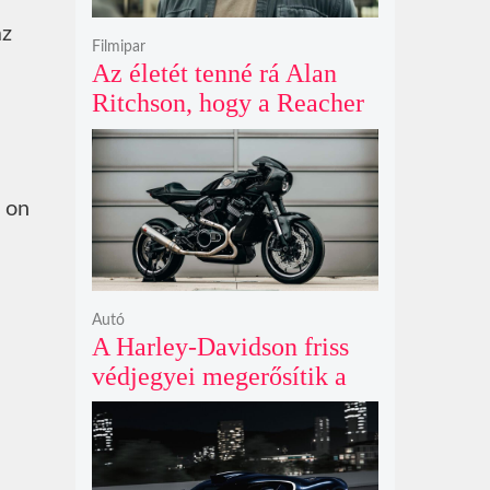
az
Filmipar
Az életét tenné rá Alan
Ritchson, hogy a Reacher
negyedik évada mindent
felülmúl
t on
Autó
A Harley-Davidson friss
védjegyei megerősítik a
lenyűgöző café racer és
flat tracker szériagyártását