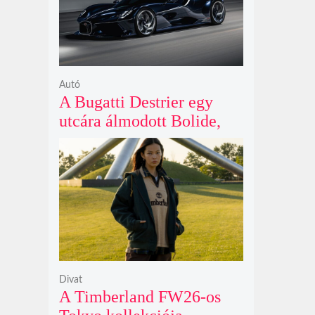
Autó
A Bugatti Destrier egy
utcára álmodott Bolide,
ami a pályaautók
brutalitását öltözteti
egyedi karosszériába
Divat
A Timberland FW26-os