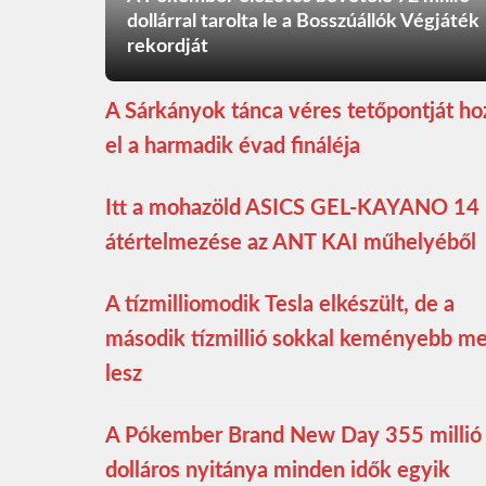
dollárral tarolta le a Bosszúállók Végjáték
rekordját
A Sárkányok tánca véres tetőpontját ho
el a harmadik évad fináléja
Itt a mohazöld ASICS GEL-KAYANO 14
átértelmezése az ANT KAI műhelyéből
A tízmilliomodik Tesla elkészült, de a
második tízmillió sokkal keményebb m
lesz
A Pókember Brand New Day 355 millió
dolláros nyitánya minden idők egyik