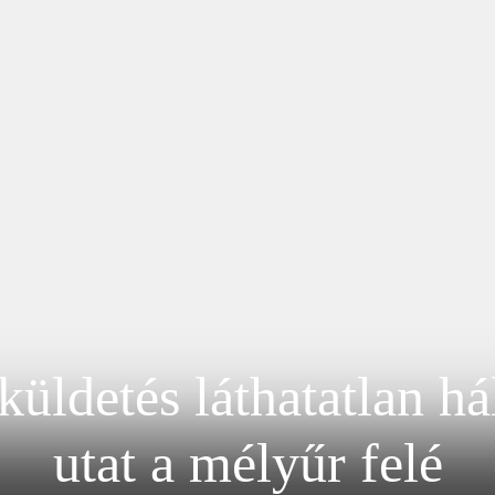
küldetés láthatatlan há
utat a mélyűr felé