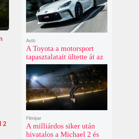
n
Autó
A Toyota a motorsport
tapasztalatait ültette át az
új GR86 vezethetőségébe
és biztonságába
Filmipar
l 2
A milliárdos siker után
hivatalos a Michael 2 és