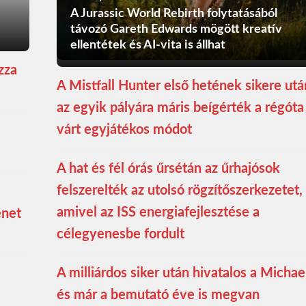
A Jurassic World Rebirth folytatásából
távozó Gareth Edwards mögött kreatív
ellentétek és AI-vita is állhat
zza
A Mistfall Hunter első hetének sikere utá
az egyik pályára máris beígérték a régóta
várt egyjátékos módot
A hat és fél órás űrsétán az űrhajósok
felszerelték az utolsó rögzítőszerkezetet,
amivel az ISS energiafejlesztése a
enet
célegyenesbe fordult
A milliárdos siker után hivatalos a Michae
és már a bemutató éve is megvan