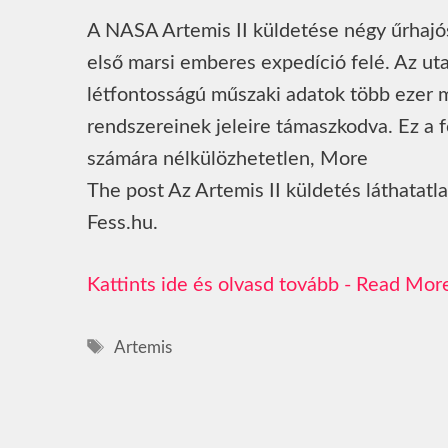
A NASA Artemis II küldetése négy űrhajóst 
első marsi emberes expedíció felé. Az uta
létfontosságú műszaki adatok több ezer
rendszereinek jeleire támaszkodva. Ez a
számára nélkülözhetetlen, More
The post Az Artemis II küldetés láthatatla
Fess.hu.
Read Mor
Címkék
Artemis