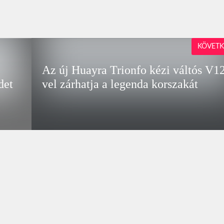
KÖVETK
Az új Huayra Trionfo kézi váltós V1
det
vel zárhatja a legenda korszakát