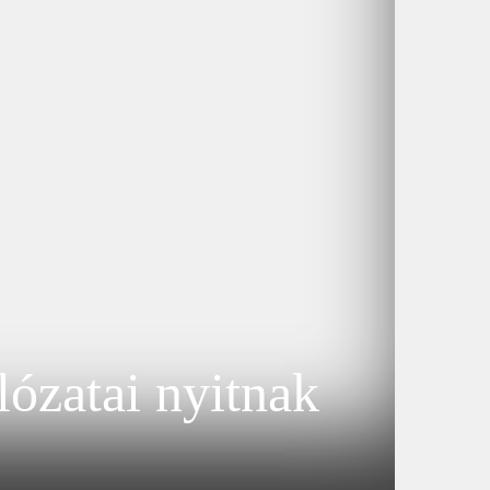
lózatai nyitnak