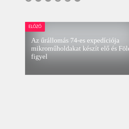
ELŐZŐ
Az űrállomás 74-es expedíciója
mikroműholdakat készít elő és Föl
figyel