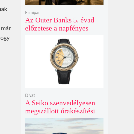
nak
Filmipar
Az Outer Banks 5. évad
előzetese a napfényes
s már
kalandok helyett
hogy
kíméletlen
bosszúhadjáratot ígér
Divat
A Seiko szenvedélyesen
megszállott órakészítési
kiállítása végre Londonba
érkezik idén nyáron