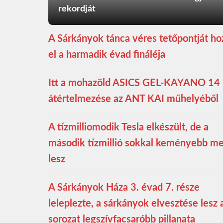
rekordját
A Sárkányok tánca véres tetőpontját ho
el a harmadik évad fináléja
Itt a mohazöld ASICS GEL-KAYANO 14
átértelmezése az ANT KAI műhelyéből
A tízmilliomodik Tesla elkészült, de a
második tízmillió sokkal keményebb m
lesz
A Sárkányok Háza 3. évad 7. része
leleplezte, a sárkányok elvesztése lesz 
sorozat legszívfacsaróbb pillanata