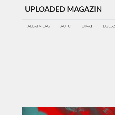
Kilépés
UPLOADED MAGAZIN
a
tartalomba
ÁLLATVILÁG
AUTÓ
DIVAT
EGÉS