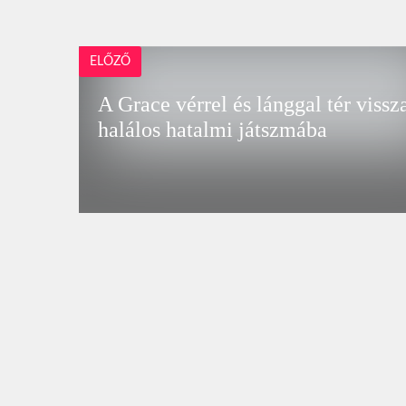
ELŐZŐ
A Grace vérrel és lánggal tér vissz
halálos hatalmi játszmába