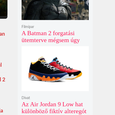
Filmipar
A Batman 2 forgatási
ban
ütemterve mégsem úgy
alakul, ahogy azt James
Gunn korábban tervezte
l
l 2
Divat
Az Air Jordan 9 Low hat
különböző fiktív alteregót
ja