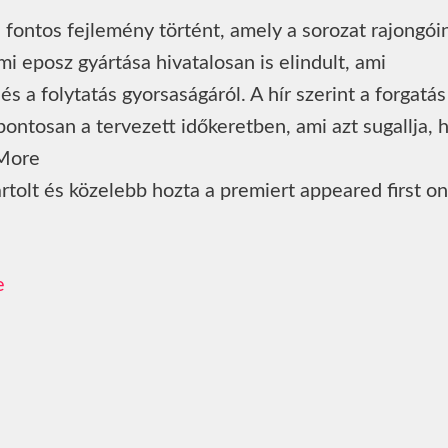
fontos fejlemény történt, amely a sorozat rajongói
i eposz gyártása hivatalosan is elindult, ami
s a folytatás gyorsaságáról. A hír szerint a forgatá
ntosan a tervezett időkeretben, ami azt sugallja, 
 More
tolt és közelebb hozta a premiert appeared first on
e