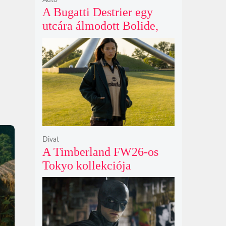
Autó
A Bugatti Destrier egy
utcára álmodott Bolide,
ami a pályaautók
brutalitását öltözteti
egyedi karosszériába
Divat
A Timberland FW26-os
Tokyo kollekciója
flanellel, kordbársonnyal
és bőrrel gondolja újra az
időtlen örökséget