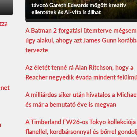
távozó Gareth Edwards mögött kreatív
ellentétek és AI-vita is állhat
zza
A Batman 2 forgatási ütemterve mégsem
úgy alakul, ahogy azt James Gunn koráb
tervezte
Az életét tenné rá Alan Ritchson, hogy a
Reacher negyedik évada mindent felülmú
enet
A milliárdos siker után hivatalos a Michae
és már a bemutató éve is megvan
A Timberland FW26-os Tokyo kollekciója
a
flanellel, kordbársonnyal és bőrrel gondol