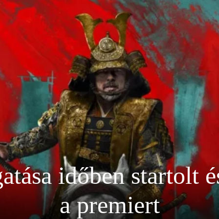
tása időben startolt 
a premiert