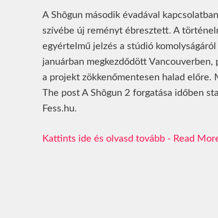
A Shōgun második évadával kapcsolatban 
szívébe új reményt ébresztett. A történelm
egyértelmű jelzés a stúdió komolyságáról é
januárban megkezdődött Vancouverben, po
a projekt zökkenőmentesen halad előre.
The post A Shōgun 2 forgatása időben star
Fess.hu.
Read Mor