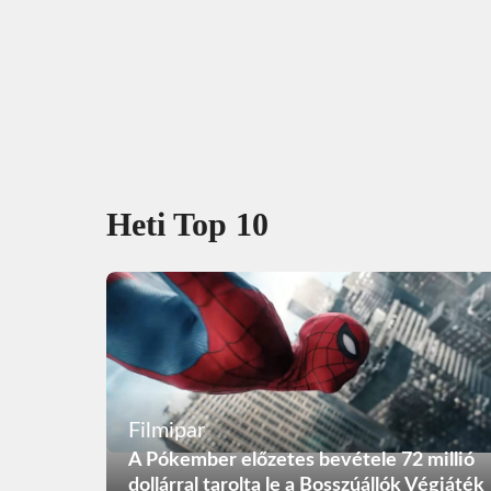
Heti Top 10
Filmipar
A Pókember előzetes bevétele 72 millió
dollárral tarolta le a Bosszúállók Végjáték