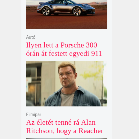
Autó
Ilyen lett a Porsche 300
órán át festett egyedi 911
Turbo S-e, ami ausztrál
naplementéből született
Filmipar
Az életét tenné rá Alan
Ritchson, hogy a Reacher