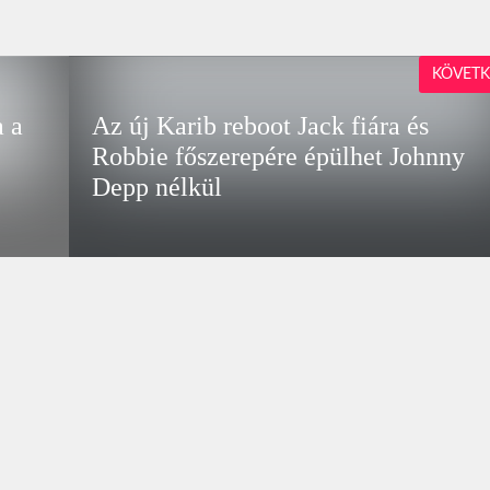
KÖVETK
a a
Az új Karib reboot Jack fiára és
Robbie főszerepére épülhet Johnny
Depp nélkül