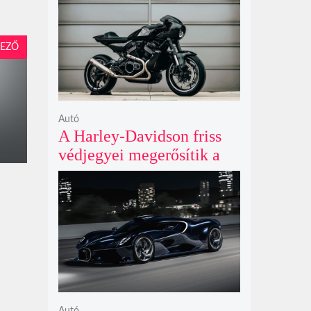
negyedik évada mindent
felülmúl
EZŐ
Autó
A Harley-Davidson friss
védjegyei megerősítik a
lenyűgöző café racer és
flat tracker szériagyártását