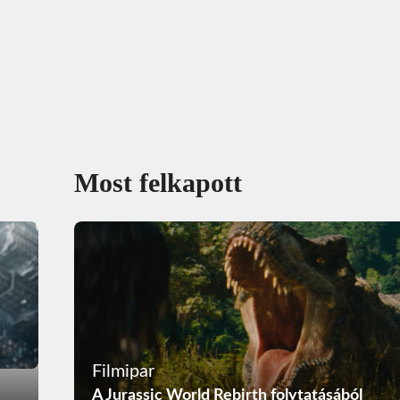
Most felkapott
Filmipar
A Jurassic World Rebirth folytatásából