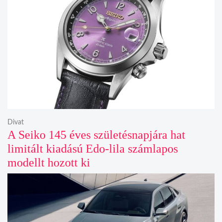
Divat
A Seiko 145 éves születésnapjára hat
limitált kiadású Edo-lila számlapos
modellt hozott ki