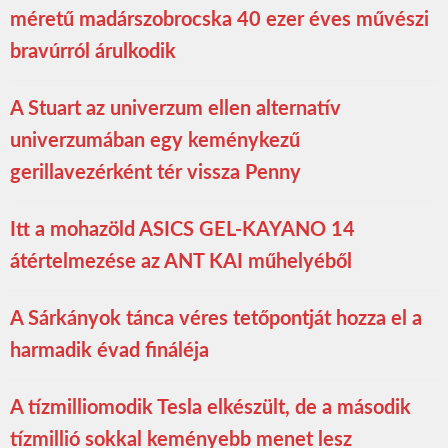
méretű madárszobrocska 40 ezer éves művészi
bravúrról árulkodik
A Stuart az univerzum ellen alternatív
univerzumában egy keménykezű
gerillavezérként tér vissza Penny
Itt a mohazöld ASICS GEL-KAYANO 14
átértelmezése az ANT KAI műhelyéből
A Sárkányok tánca véres tetőpontját hozza el a
harmadik évad fináléja
A tízmilliomodik Tesla elkészült, de a második
tízmillió sokkal keményebb menet lesz