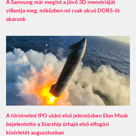
A Samsung már megint a jövő 3D memóriáját
villantja meg, miközben mi csak olcsó DDR5-öt
akarunk
A történelmi IPO utáni első jelentésben Elon Musk
bejelentette a Starship űrhajó első elfogási
kísérletét augusztusban