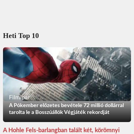
Heti Top 10
Filmipar
A Pókember előzetes bevétele 72 millió dollárral
tarolta le a Bosszúállók Végjáték rekordját
A Hohle Fels-barlangban talált két, körömnyi