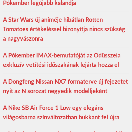
Pókember legújabb kalandja
A Star Wars új animéje hibátlan Rotten
Tomatoes értékeléssel bizonyítja nincs szükség
a nagyvászonra
A Pókember IMAX-bemutatóját az Odüsszeia
exkluzív vetítési időszakának lejárta hozza el
A Dongfeng Nissan NX7 formaterve új fejezetet
nyit az N sorozat negyedik modelljeként
A Nike SB Air Force 1 Low egy elegáns
világosbarna színváltozatban bukkant fel újra