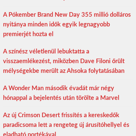
A Pókember Brand New Day 355 millió dolláros
nyitánya minden idők egyik legnagyobb
premierjét hozta el
A színész véletlenül lebuktatta a
visszaemlékezést, miközben Dave Filoni őrült
mélységekbe merült az Ahsoka folytatásában
A Wonder Man második évadát már négy
hónappal a bejelentés után törölte a Marvel
Az új Crimson Desert frissítés a kereskedők
paradicsoma lett a rengeteg új árusítóhellyel és
eladható portékával