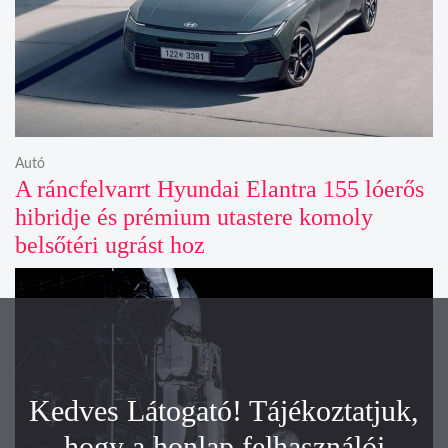
Autó
A ráncfelvarrt Hyundai Elantra 155 lóerős
hibridje és prémium utastere komoly
belsőtéri ugrást hoz
Kedves Látogató! Tájékoztatjuk,
hogy a honlap felhasználói