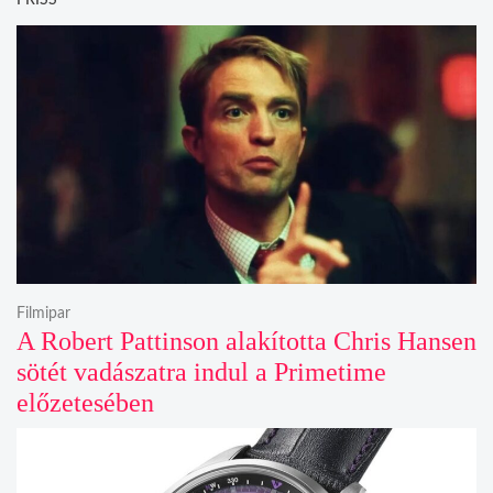
Filmipar
A Robert Pattinson alakította Chris Hansen
sötét vadászatra indul a Primetime
előzetesében