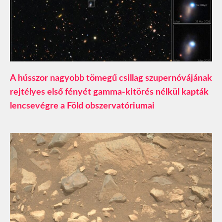
A hússzor nagyobb tömegű csillag szupernóvájának
rejtélyes első fényét gamma-kitörés nélkül kapták
lencsevégre a Föld obszervatóriumai