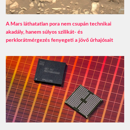
A Mars láthatatlan pora nem csupán technikai
akadály, hanem súlyos szilikát- és
perklorátmérgezés fenyegeti a jövő űrhajósait