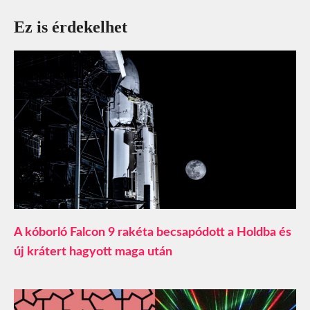
Ez is érdekelhet
A kóborló Falcon 9 rakéta becsapódott a Holdba és
új krátert hagyott maga után