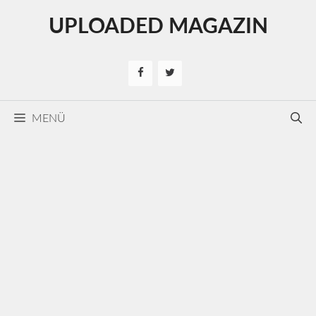
Kilépés
UPLOADED MAGAZIN
a
tartalomba
MENÜ