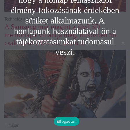
élmény fokozásának érdekében
sütiket alkalmazunk. A
Technológia és Tudomány
A Samsung már megint a jövő 3D
honlapunk használatával ön a
memóriáját villantja meg, miközben mi
tájékoztatásunkat tudomásul
csak olcsó DDR5-öt akarunk
veszi.
Elfogadom
Filmipar