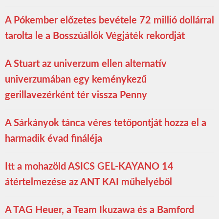
A Pókember előzetes bevétele 72 millió dollárral
tarolta le a Bosszúállók Végjáték rekordját
A Stuart az univerzum ellen alternatív
univerzumában egy keménykezű
gerillavezérként tér vissza Penny
A Sárkányok tánca véres tetőpontját hozza el a
harmadik évad fináléja
Itt a mohazöld ASICS GEL-KAYANO 14
átértelmezése az ANT KAI műhelyéből
A TAG Heuer, a Team Ikuzawa és a Bamford