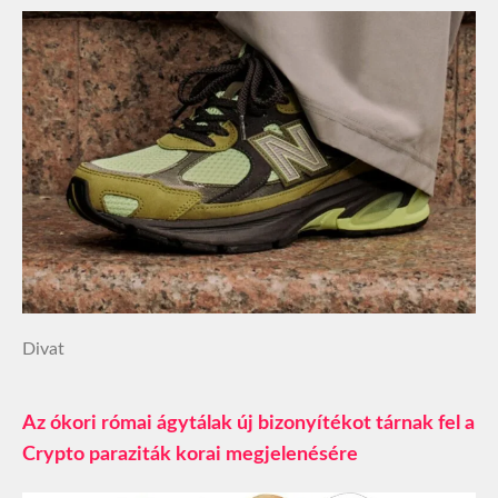
Divat
Az ókori római ágytálak új bizonyítékot tárnak fel a
Crypto paraziták korai megjelenésére