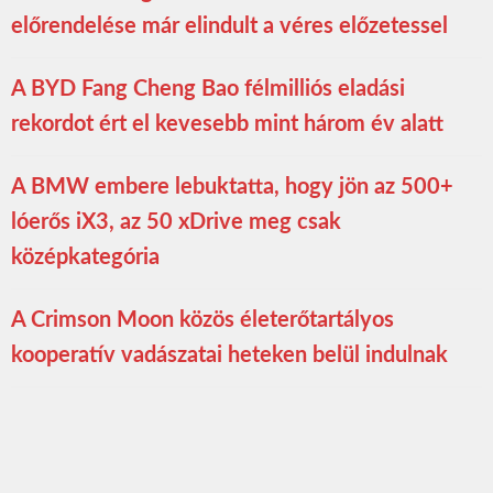
előrendelése már elindult a véres előzetessel
A BYD Fang Cheng Bao félmilliós eladási
rekordot ért el kevesebb mint három év alatt
A BMW embere lebuktatta, hogy jön az 500+
lóerős iX3, az 50 xDrive meg csak
középkategória
A Crimson Moon közös életerőtartályos
kooperatív vadászatai heteken belül indulnak