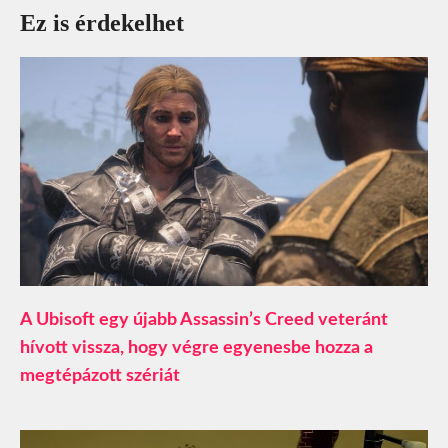
Ez is érdekelhet
A Ubisoft egy újabb Assassin’s Creed veteránt
hívott vissza, hogy végre egyenesbe hozza a
megtépázott szériát