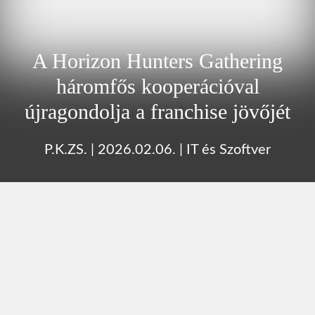
A Horizon Hunters Gathering
háromfős kooperációval
újragondolja a franchise jövőjét
P.K.ZS.
|
2026.02.06.
|
IT és Szoftver