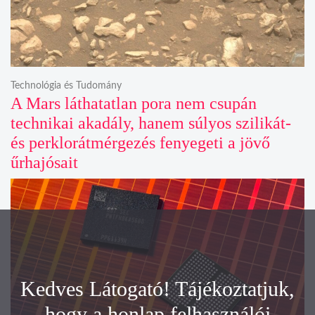
Technológia és Tudomány
A Mars láthatatlan pora nem csupán
technikai akadály, hanem súlyos szilikát-
és perklorátmérgezés fenyegeti a jövő
űrhajósait
Kedves Látogató! Tájékoztatjuk,
hogy a honlap felhasználói