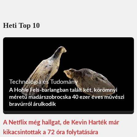
Heti Top 10
Technológia és Tudomány
A Hohle Fels-barlangban talált két, körömnyi
méretű madárszobrocska 40 ezer éves művészi
bravúrról árulkodik
A Netflix még hallgat, de Kevin Harték már
kikacsintottak a 72 óra folytatására