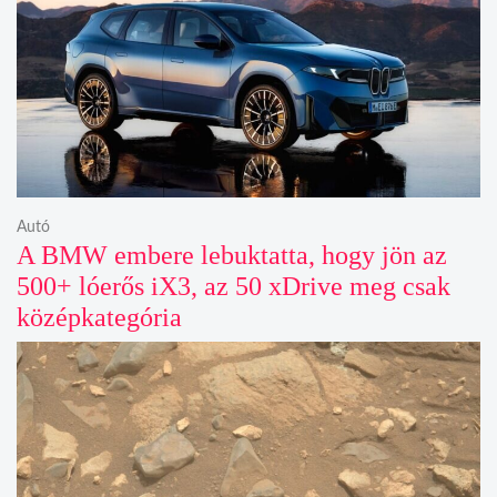
Autó
A BMW embere lebuktatta, hogy jön az
500+ lóerős iX3, az 50 xDrive meg csak
középkategória