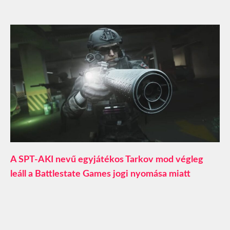
A SPT-AKI nevű egyjátékos Tarkov mod végleg
leáll a Battlestate Games jogi nyomása miatt