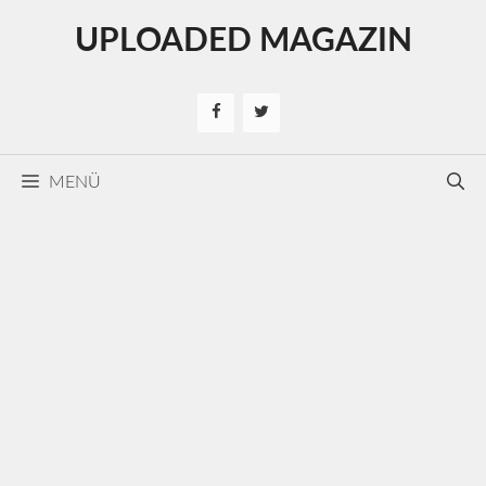
Kilépés
UPLOADED MAGAZIN
a
tartalomba
MENÜ