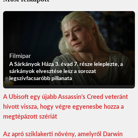
Filmipar
A Sárkányok Háza 3. évad 7. része leleplezte, a
sárkányok elvesztése lesz a sorozat
legszívfacsaróbb pillanata
A Ubisoft egy újabb Assassin’s Creed veteránt
hívott vissza, hogy végre egyenesbe hozza a
megtépázott szériát
Az apró sziklakerti növény, amelyről Darwin