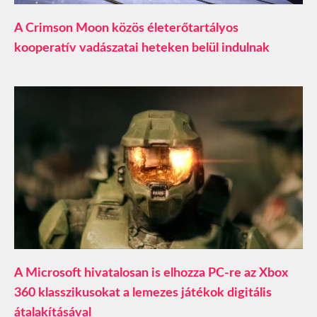
A Crimson Moon közös életerőtartályos
kooperatív vadászatai heteken belül indulnak
A Microsoft hivatalosan is elhozza PC-re az Xbox
360 klasszikusokat a lemezes játékok digitális
átalakításával