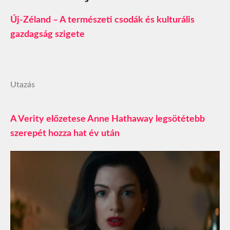
Új-Zéland – A természeti csodák és kulturális
gazdagság szigete
Utazás
A Verity előzetese Anne Hathaway legsötétebb
szerepét hozza hat év után