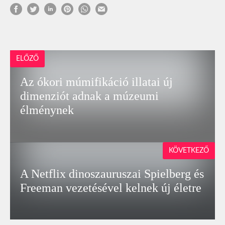
ELŐZŐ
Az ókori múmifikáció illatai új
dimenziót adnak a múzeumi
élménynek
KÖVETKEZŐ
A Netflix dinoszauruszai Spielberg és
Freeman vezetésével kelnek új életre