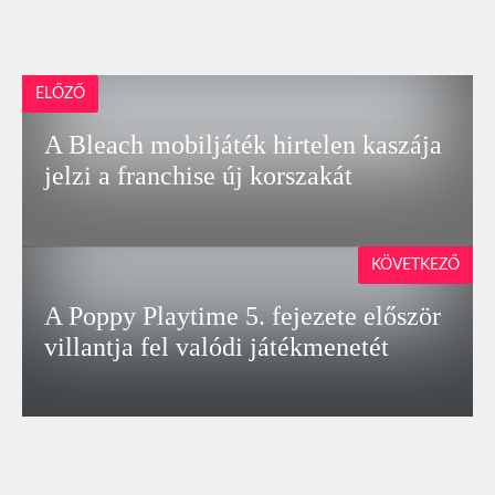
ELŐZŐ
A Bleach mobiljáték hirtelen kaszája
jelzi a franchise új korszakát
KÖVETKEZŐ
A Poppy Playtime 5. fejezete először
villantja fel valódi játékmenetét