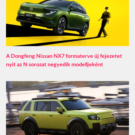
A Dongfeng Nissan NX7 formaterve új fejezetet
nyit az N sorozat negyedik modelljeként