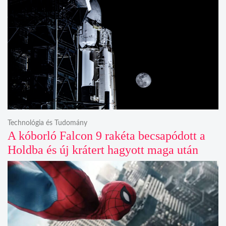
Technológia és Tudomány
A kóborló Falcon 9 rakéta becsapódott a
Holdba és új krátert hagyott maga után