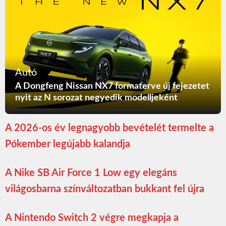
Autó
A Dongfeng Nissan NX7 formaterve új fejezetet
nyit az N sorozat negyedik modelljeként
A 2026-os év legnagyobb bevételét termelte a
Pókember legújabb kalandja
A Nike SB Air Force 1 Low egy elegáns
világosbarna színváltozatban bukkant fel újra
A Nintendo Switch 2 végre megkapja a