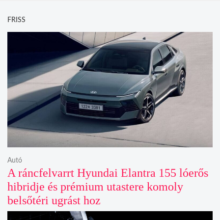
FRISS
Autó
A ráncfelvarrt Hyundai Elantra 155 lóerős
hibridje és prémium utastere komoly
belsőtéri ugrást hoz