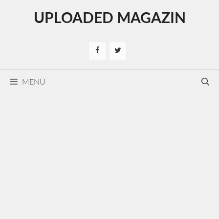
Kilépés
UPLOADED MAGAZIN
a
tartalomba
MENÜ