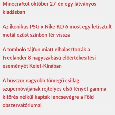
Minecraftot október 27-én egy látványos
kiadásban
Az ikonikus PSG x Nike KD 6 most egy letisztult
metál ezüst színben tér vissza
A tomboló tájfun miatt elhalasztották a
Freelander 8 nagyszabású előértékesítési
eseményét Kelet-Kínában
A hússzor nagyobb tömegű csillag
szupernóvájának rejtélyes első fényét gamma-
kitörés nélkül kapták lencsevégre a Föld
obszervatóriumai