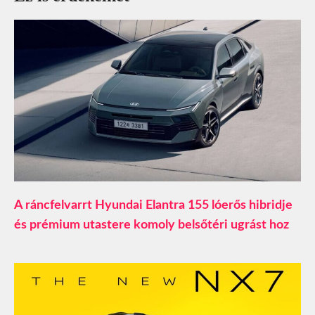
A ráncfelvarrt Hyundai Elantra 155 lóerős hibridje
és prémium utastere komoly belsőtéri ugrást hoz