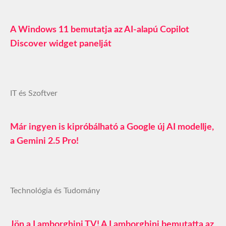
A Windows 11 bemutatja az AI-alapú Copilot
Discover widget panelját
IT és Szoftver
Már ingyen is kipróbálható a Google új AI modellje,
a Gemini 2.5 Pro!
Technológia és Tudomány
Jön a Lamborghini TV! A Lamborghini bemutatta az