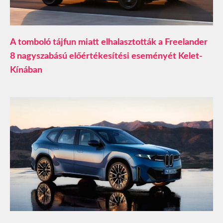
A tomboló tájfun miatt elhalasztották a Freelander
8 nagyszabású előértékesítési eseményét Kelet-
Kínában