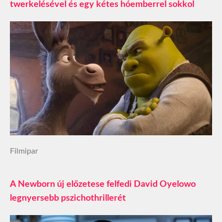
twerkelésével és egy kétes hóemberrel sokkol
Filmipar
A Newborn új előzetese felfedi David Oyelowo
legnyersebb pszichothrillerét