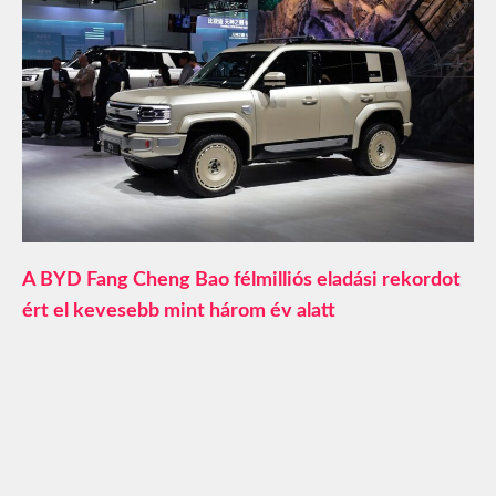
A BYD Fang Cheng Bao félmilliós eladási rekordot
ért el kevesebb mint három év alatt