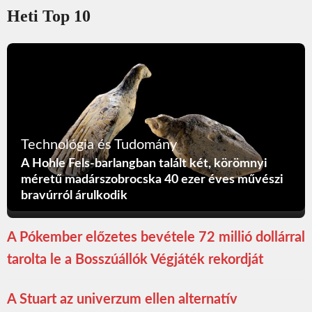
Heti Top 10
Technológia és Tudomány
A Hohle Fels-barlangban talált két, körömnyi
méretű madárszobrocska 40 ezer éves művészi
bravúrról árulkodik
A Pókember előzetes bevétele 72 millió dollárral
tarolta le a Bosszúállók Végjáték rekordját
A Stuart az univerzum ellen alternatív