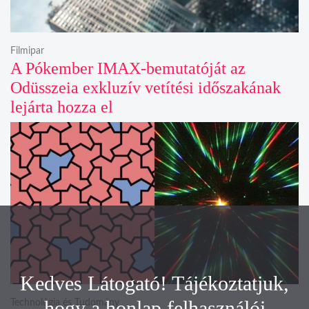
Filmipar
A Pókember IMAX-bemutatóját az
Odüsszeia exkluzív vetítési időszakának
lejárta hozza el
Kedves Látogató! Tájékoztatjuk,
hogy a honlap felhasználói
Technológia és Tudomány