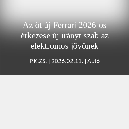
Az öt új Ferrari 2026-os
érkezése új irányt szab az
elektromos jövőnek
P.K.ZS.
|
2026.02.11.
|
Autó