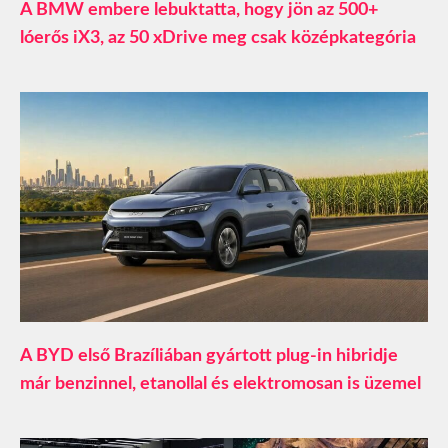
A BMW embere lebuktatta, hogy jön az 500+
lóerős iX3, az 50 xDrive meg csak középkategória
A BYD első Brazíliában gyártott plug-in hibridje
már benzinnel, etanollal és elektromosan is üzemel