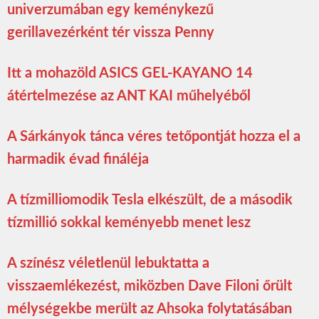
univerzumában egy keménykezű
gerillavezérként tér vissza Penny
Itt a mohazöld ASICS GEL-KAYANO 14
átértelmezése az ANT KAI műhelyéből
A Sárkányok tánca véres tetőpontját hozza el a
harmadik évad fináléja
A tízmilliomodik Tesla elkészült, de a második
tízmillió sokkal keményebb menet lesz
A színész véletlenül lebuktatta a
visszaemlékezést, miközben Dave Filoni őrült
mélységekbe merült az Ahsoka folytatásában