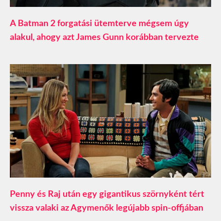
A Batman 2 forgatási ütemterve mégsem úgy
alakul, ahogy azt James Gunn korábban tervezte
Penny és Raj után egy gigantikus szörnyként tért
vissza valaki az Agymenők legújabb spin-offjában