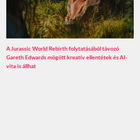
A Jurassic World Rebirth folytatásából távozó
Gareth Edwards mögött kreatív ellentétek és AI-
vita is állhat