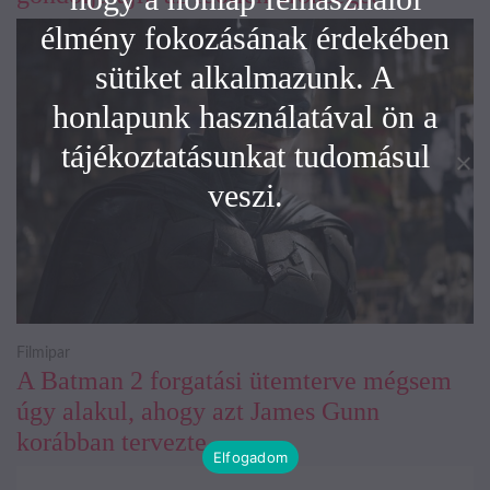
élmény fokozásának érdekében
sütiket alkalmazunk. A
honlapunk használatával ön a
tájékoztatásunkat tudomásul
veszi.
Filmipar
A Batman 2 forgatási ütemterve mégsem
úgy alakul, ahogy azt James Gunn
korábban tervezte
Elfogadom