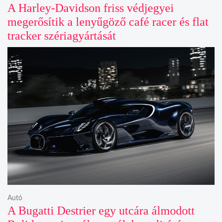
A Harley-Davidson friss védjegyei
megerősítik a lenyűgöző café racer és flat
tracker szériagyártását
Autó
A Bugatti Destrier egy utcára álmodott