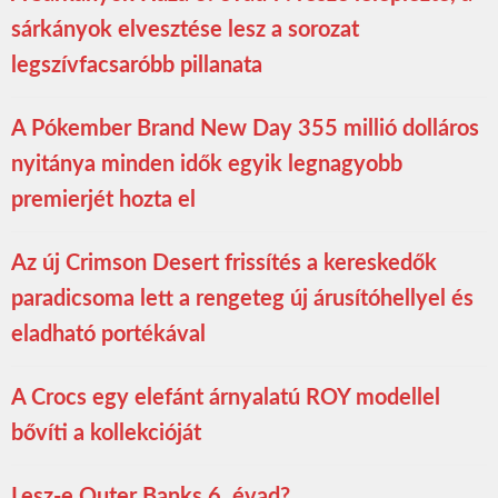
sárkányok elvesztése lesz a sorozat
legszívfacsaróbb pillanata
A Pókember Brand New Day 355 millió dolláros
nyitánya minden idők egyik legnagyobb
premierjét hozta el
Az új Crimson Desert frissítés a kereskedők
paradicsoma lett a rengeteg új árusítóhellyel és
eladható portékával
A Crocs egy elefánt árnyalatú ROY modellel
bővíti a kollekcióját
Lesz-e Outer Banks 6. évad?