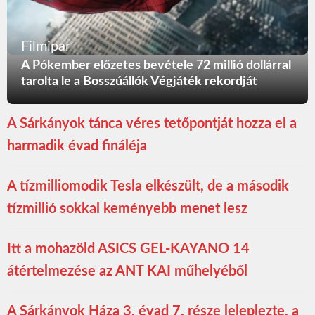
Filmipar
A Pókember előzetes bevétele 72 millió dollárral
tarolta le a Bosszúállók Végjáték rekordját
A Sárkányok tánca véres tetőpontját hozza el a
harmadik évad fináléja
A tízmilliomodik Tesla elkészült, de a második
tízmillió sokkal keményebb menet lesz
Itt a mohazöld ASICS GEL-KAYANO 14
átértelmezése az ANT KAI műhelyéből
A Sárkányok Háza 3. évad 7. része leleplezte, a