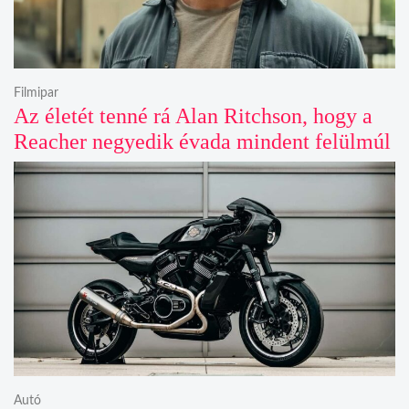
Filmipar
Az életét tenné rá Alan Ritchson, hogy a
Reacher negyedik évada mindent felülmúl
Autó