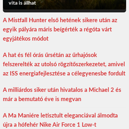
vita is állhat
A Mistfall Hunter első hetének sikere után az
egyik pályára máris beígérték a régóta várt
egyjátékos módot
A hat és fél órás űrsétán az űrhajósok
felszerelték az utolsó rögzítőszerkezetet, amivel
az ISS energiafejlesztése a célegyenesbe fordult
A milliárdos siker után hivatalos a Michael 2 és
már a bemutató éve is megvan
A Ma Maniére letisztult eleganciával álmodta
újra a hófehér Nike Air Force 1 Low-t