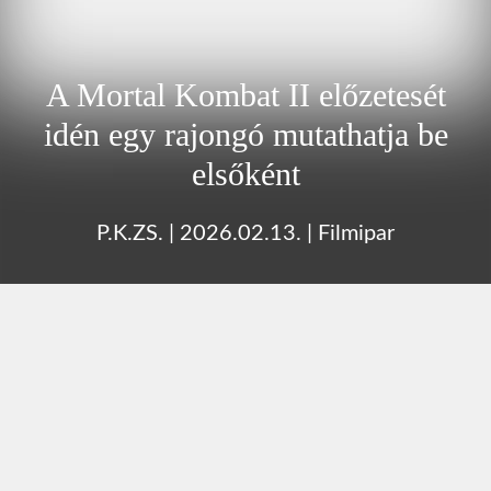
A Mortal Kombat II előzetesét
idén egy rajongó mutathatja be
elsőként
P.K.ZS.
|
2026.02.13.
|
Filmipar