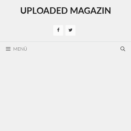
Kilépés
UPLOADED MAGAZIN
a
tartalomba
MENÜ