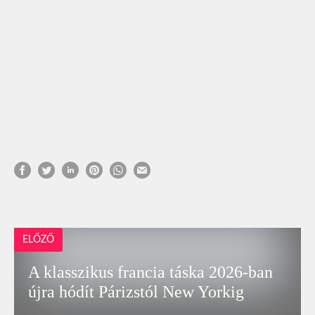
ELŐZŐ
A klasszikus francia táska 2026-ban
újra hódít Párizstól New Yorkig