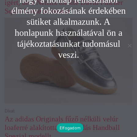
ígért, de a Netflix törölte David Fincher
élmény fokozásának érdekében
Squid Game sorozatát
sütiket alkalmazunk. A
honlapunk használatával ön a
tájékoztatásunkat tudomásul
veszi.
Divat
Az adidas Originals fűző nélküli velúr
loaferré alakította a legendás Handball
Elfogadom
Spezial modellt