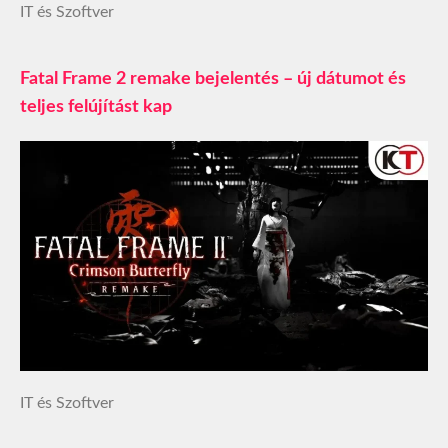
IT és Szoftver
Fatal Frame 2 remake bejelentés – új dátumot és
teljes felújítást kap
IT és Szoftver