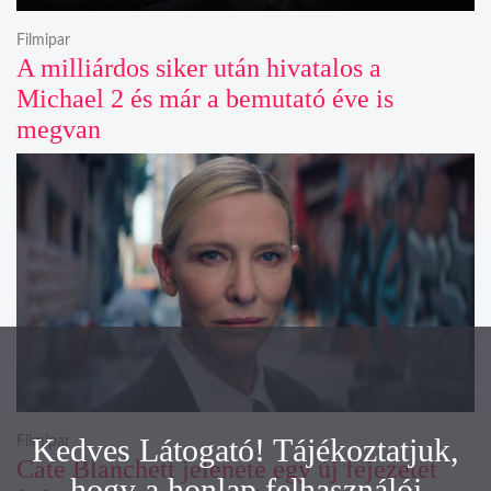
Filmipar
A milliárdos siker után hivatalos a
Michael 2 és már a bemutató éve is
megvan
Kedves Látogató! Tájékoztatjuk,
Filmipar
Cate Blanchett jelenete egy új fejezetet
hogy a honlap felhasználói