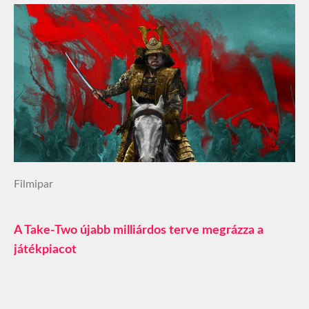
Filmipar
A Take-Two újabb milliárdos terve megrázza a
játékpiacot