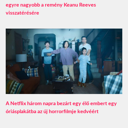
egyre nagyobb a remény Keanu Reeves
visszatérésére
A Netflix három napra bezárt egy élő embert egy
óriásplakátba az új horrorfilmje kedvéért