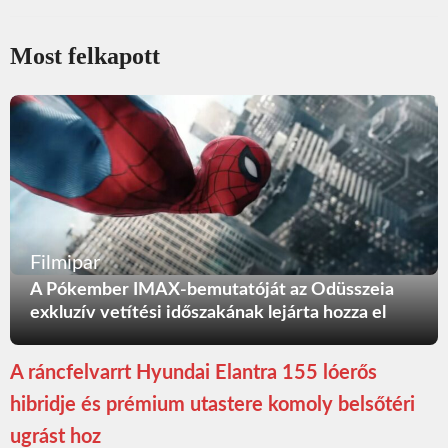
Most felkapott
Filmipar
A Pókember IMAX-bemutatóját az Odüsszeia
exkluzív vetítési időszakának lejárta hozza el
A ráncfelvarrt Hyundai Elantra 155 lóerős
hibridje és prémium utastere komoly belsőtéri
ugrást hoz