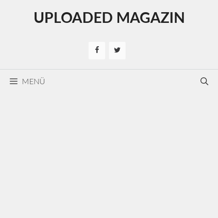
Kilépés
UPLOADED MAGAZIN
a
tartalomba
MENÜ