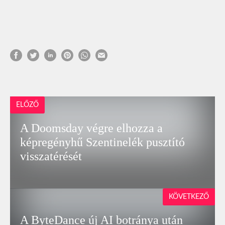
ELŐZŐ
A Doomsday végre elhozza a
képregényhű Szentinelék pusztító
visszatérését
KÖVETKEZŐ
A ByteDance új AI botránya után