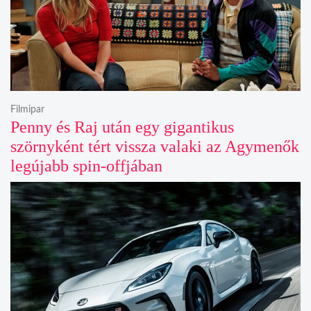
Filmipar
Penny és Raj után egy gigantikus
szörnyként tért vissza valaki az Agymenők
legújabb spin-offjában