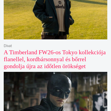
Divat
A Timberland FW26-os Tokyo kollekciója
flanellel, kordbársonnyal és bőrrel
gondolja újra az időtlen örökséget