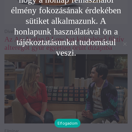
élmény fokozásának érdekében
sütiket alkalmazunk. A
honlapunk használatával ön a
Divat
Az Air Jordan 9 Low hat különböző fiktív
tájékoztatásunkat tudomásul
alteregót gyúr egyetlen őrült dizájnba
veszi.
Elfogadom
Filmipar