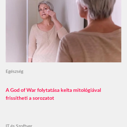
Egészség
A God of War folytatása kelta mitológiával
frissítheti a sorozatot
IT és Szoftver