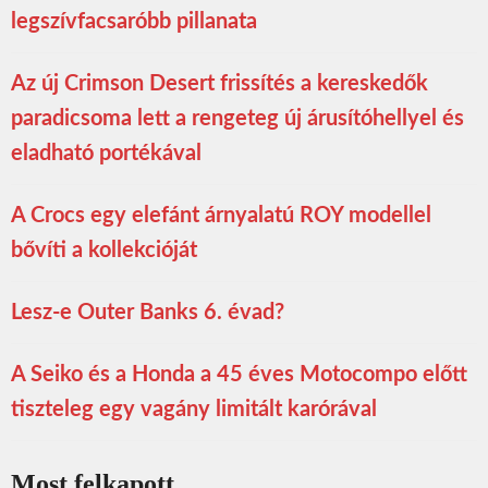
legszívfacsaróbb pillanata
Az új Crimson Desert frissítés a kereskedők
paradicsoma lett a rengeteg új árusítóhellyel és
eladható portékával
A Crocs egy elefánt árnyalatú ROY modellel
bővíti a kollekcióját
Lesz-e Outer Banks 6. évad?
A Seiko és a Honda a 45 éves Motocompo előtt
tiszteleg egy vagány limitált karórával
Most felkapott