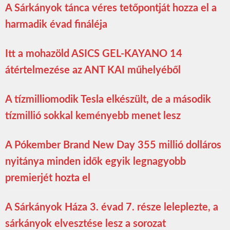
A Sárkányok tánca véres tetőpontját hozza el a
harmadik évad fináléja
Itt a mohazöld ASICS GEL-KAYANO 14
átértelmezése az ANT KAI műhelyéből
A tízmilliomodik Tesla elkészült, de a második
tízmillió sokkal keményebb menet lesz
A Pókember Brand New Day 355 millió dolláros
nyitánya minden idők egyik legnagyobb
premierjét hozta el
A Sárkányok Háza 3. évad 7. része leleplezte, a
sárkányok elvesztése lesz a sorozat