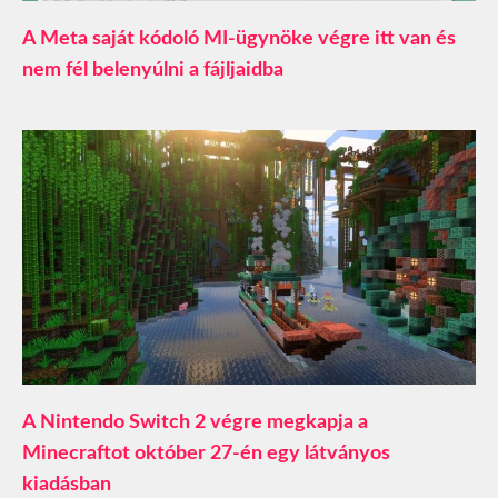
A Meta saját kódoló MI-ügynöke végre itt van és
nem fél belenyúlni a fájljaidba
A Nintendo Switch 2 végre megkapja a
Minecraftot október 27-én egy látványos
kiadásban