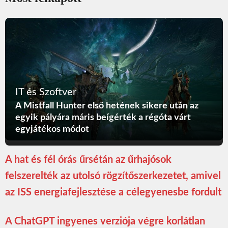
IT és Szoftver
A Mistfall Hunter első hetének sikere után az
egyik pályára máris beígérték a régóta várt
egyjátékos módot
A hat és fél órás űrsétán az űrhajósok
felszerelték az utolsó rögzítőszerkezetet, amivel
az ISS energiafejlesztése a célegyenesbe fordult
A ChatGPT ingyenes verziója végre korlátlan