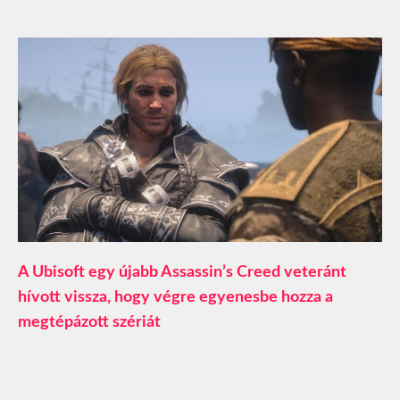
A Ubisoft egy újabb Assassin’s Creed veteránt
hívott vissza, hogy végre egyenesbe hozza a
megtépázott szériát