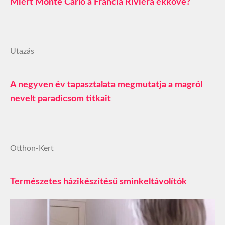
Miért Monte Carlo a Francia Riviéra ékköve?
Utazás
A negyven év tapasztalata megmutatja a magról
nevelt paradicsom titkait
Otthon-Kert
Természetes házikészítésű sminkeltávolítók