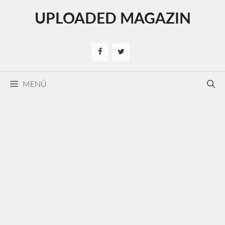
Kilépés
UPLOADED MAGAZIN
a
tartalomba
MENÜ