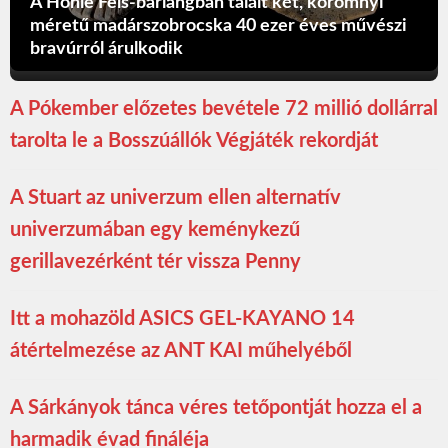
A Hohle Fels-barlangban talált két, körömnyi
méretű madárszobrocska 40 ezer éves művészi
bravúrról árulkodik
A Pókember előzetes bevétele 72 millió dollárral
tarolta le a Bosszúállók Végjáték rekordját
A Stuart az univerzum ellen alternatív
univerzumában egy keménykezű
gerillavezérként tér vissza Penny
Itt a mohazöld ASICS GEL-KAYANO 14
átértelmezése az ANT KAI műhelyéből
A Sárkányok tánca véres tetőpontját hozza el a
harmadik évad fináléja