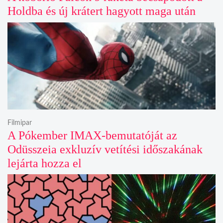
Holdba és új krátert hagyott maga után
Filmipar
A Pókember IMAX-bemutatóját az
Odüsszeia exkluzív vetítési időszakának
lejárta hozza el