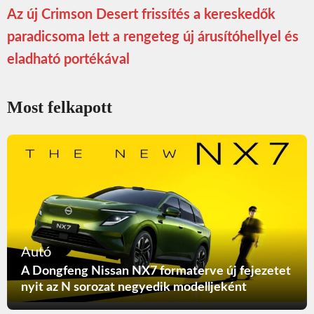
Az új Crimson Desert frissítés a kereskedők
paradicsoma lett a rengeteg új árusítóhellyel és
eladható portékával
Most felkapott
Autó
A Dongfeng Nissan NX7 formaterve új fejezetet
nyit az N sorozat negyedik modelljeként