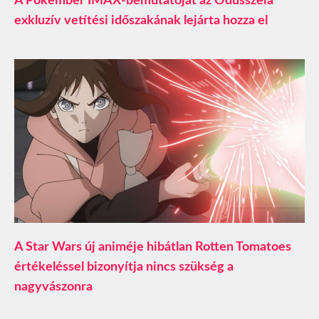
A Pókember IMAX-bemutatóját az Odüsszeia
exkluzív vetítési időszakának lejárta hozza el
A Star Wars új animéje hibátlan Rotten Tomatoes
értékeléssel bizonyítja nincs szükség a
nagyvászonra