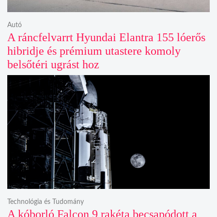
Autó
A ráncfelvarrt Hyundai Elantra 155 lóerős
hibridje és prémium utastere komoly
belsőtéri ugrást hoz
Technológia és Tudomány
A kóborló Falcon 9 rakéta becsapódott a