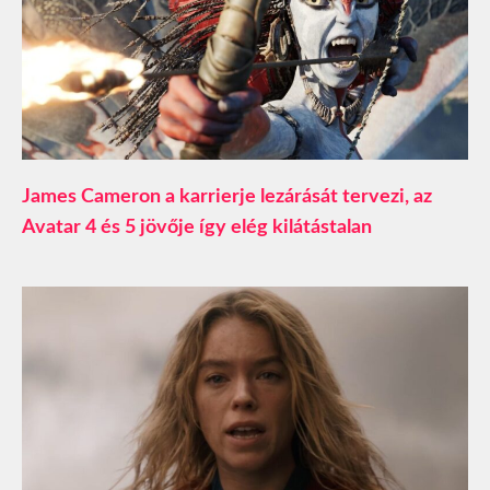
James Cameron a karrierje lezárását tervezi, az
Avatar 4 és 5 jövője így elég kilátástalan