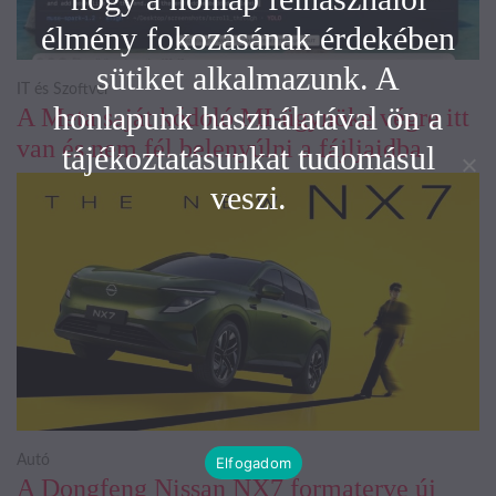
élmény fokozásának érdekében
sütiket alkalmazunk. A
IT és Szoftver
honlapunk használatával ön a
A Meta saját kódoló MI-ügynöke végre itt
van és nem fél belenyúlni a fájljaidba
tájékoztatásunkat tudomásul
veszi.
Autó
Elfogadom
A Dongfeng Nissan NX7 formaterve új