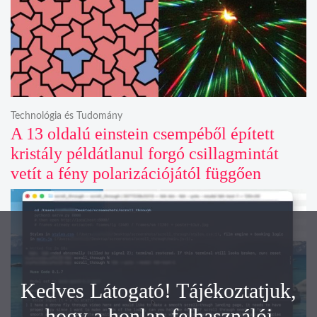
Technológia és Tudomány
A 13 oldalú einstein csempéből épített
kristály példátlanul forgó csillagmintát
vetít a fény polarizációjától függően
Kedves Látogató! Tájékoztatjuk,
hogy a honlap felhasználói