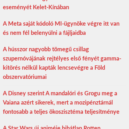
eseményét Kelet-Kínában
A Meta saját kódoló MI-ügynöke végre itt van
és nem fél belenyúlni a fájljaidba
A hússzor nagyobb tömegű csillag
szupernóvájának rejtélyes első fényét gamma-
kitörés nélkül kapták lencsevégre a Föld
obszervatóriumai
A Disney szerint A mandalóri és Grogu meg a
Vaiana azért sikerek, mert a mozipénztárnál
fontosabb a teljes ökoszisztéma teljesítménye
A Star Wars új animéje hibátlan Rotten