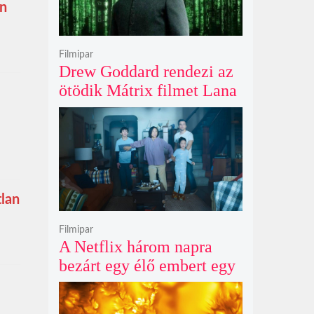
en
Filmipar
Drew Goddard rendezi az
ötödik Mátrix filmet Lana
Wachowski produceri
felügyelete mellett, és
egyre nagyobb a remény
Keanu Reeves
visszatérésére
tlan
Filmipar
A Netflix három napra
bezárt egy élő embert egy
óriásplakátba az új
horrorfilmje kedvéért