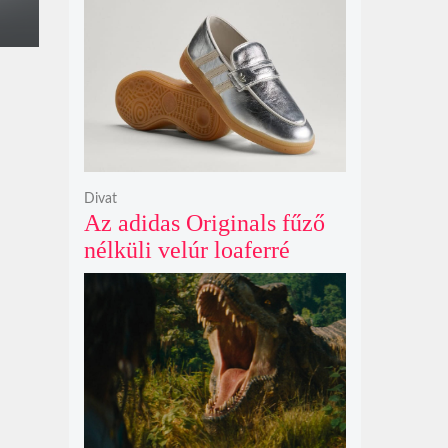
Netflix törölte David
Fincher Squid Game
sorozatát
Divat
Az adidas Originals fűző
nélküli velúr loaferré
alakította a legendás
Handball Spezial modellt