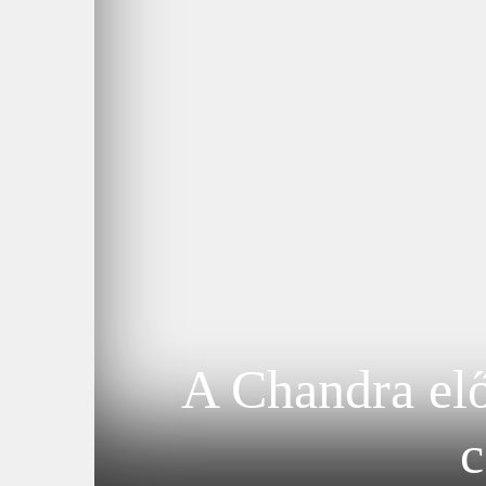
A Chandra elő
c