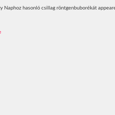
egy Naphoz hasonló csillag röntgenbuborékát appear
e