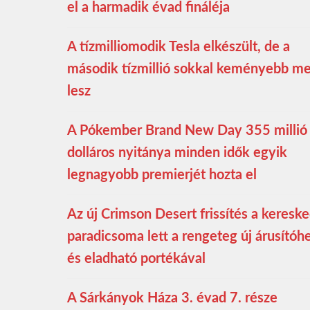
el a harmadik évad fináléja
A tízmilliomodik Tesla elkészült, de a
második tízmillió sokkal keményebb m
lesz
A Pókember Brand New Day 355 millió
dolláros nyitánya minden idők egyik
legnagyobb premierjét hozta el
Az új Crimson Desert frissítés a keresk
paradicsoma lett a rengeteg új árusítóhe
és eladható portékával
A Sárkányok Háza 3. évad 7. része