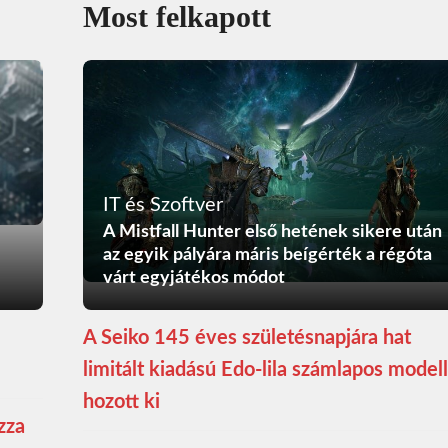
Most felkapott
IT és Szoftver
A Mistfall Hunter első hetének sikere után
az egyik pályára máris beígérték a régóta
várt egyjátékos módot
A Seiko 145 éves születésnapjára hat
limitált kiadású Edo-lila számlapos modell
hozott ki
zza