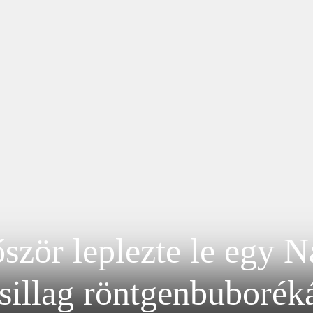
ször leplezte le egy 
sillag röntgenbuborék