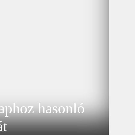
Naphoz hasonló
át