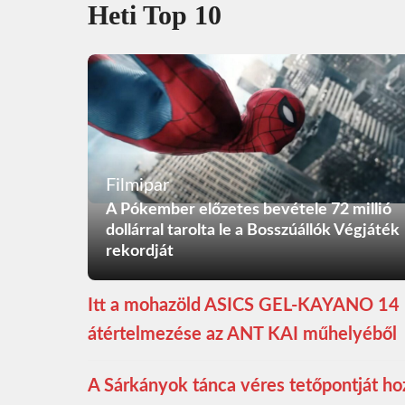
Heti Top 10
Filmipar
A Pókember előzetes bevétele 72 millió
dollárral tarolta le a Bosszúállók Végjáték
rekordját
Itt a mohazöld ASICS GEL-KAYANO 14
átértelmezése az ANT KAI műhelyéből
A Sárkányok tánca véres tetőpontját ho