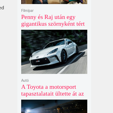
ed
Filmipar
Penny és Raj után egy
gigantikus szörnyként tért
vissza valaki az
Agymenők legújabb spin-
offjában
Autó
A Toyota a motorsport
tapasztalatait ültette át az
új GR86 vezethetőségébe
és biztonságába