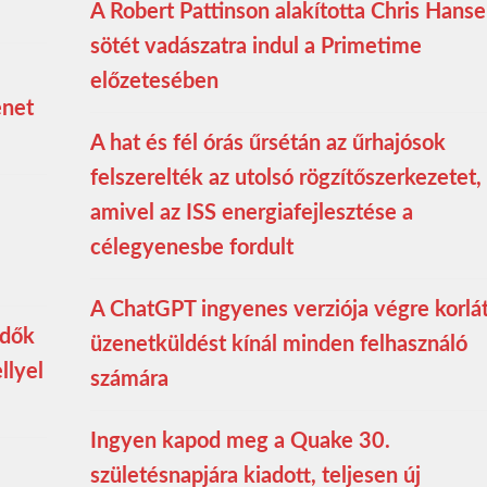
A Robert Pattinson alakította Chris Hans
sötét vadászatra indul a Primetime
előzetesében
enet
A hat és fél órás űrsétán az űrhajósok
felszerelték az utolsó rögzítőszerkezetet,
amivel az ISS energiafejlesztése a
célegyenesbe fordult
A ChatGPT ingyenes verziója végre korlá
edők
üzenetküldést kínál minden felhasználó
llyel
számára
Ingyen kapod meg a Quake 30.
születésnapjára kiadott, teljesen új