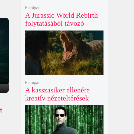
Filmipar
A Jurassic World Rebirth
folytatásából távozó
Gareth Edwards mögött
kreatív ellentétek és AI-
vita is állhat
Filmipar
A kasszasiker ellenére
kreatív nézeteltérések
miatt távozik Gareth
t
Edwards, új rendezőt keres
a Jurassic World 5