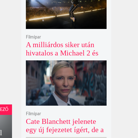
Filmipar
A milliárdos siker után
hivatalos a Michael 2 és
már a bemutató éve is
megvan
EZŐ
Filmipar
Cate Blanchett jelenete
egy új fejezetet ígért, de a
l