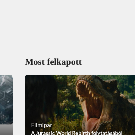
Most felkapott
Filmipar
A Jurassic World Rebirth folytatásából