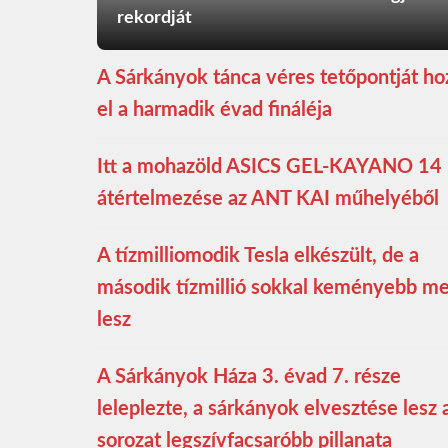
rekordját
A Sárkányok tánca véres tetőpontját ho
el a harmadik évad fináléja
Itt a mohazöld ASICS GEL-KAYANO 14
átértelmezése az ANT KAI műhelyéből
A tízmilliomodik Tesla elkészült, de a
második tízmillió sokkal keményebb m
lesz
A Sárkányok Háza 3. évad 7. része
leleplezte, a sárkányok elvesztése lesz 
sorozat legszívfacsaróbb pillanata