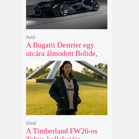
Autó
A Bugatti Destrier egy
utcára álmodott Bolide,
ami a pályaautók
brutalitását öltözteti
egyedi karosszériába
Divat
A Timberland FW26-os