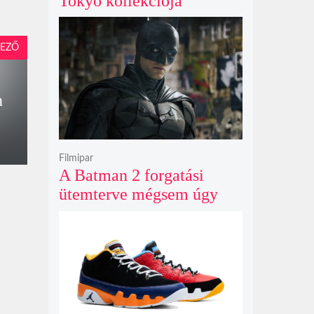
Tokyo kollekciója
flanellel, kordbársonnyal
és bőrrel gondolja újra az
EZŐ
időtlen örökséget
n
Filmipar
A Batman 2 forgatási
ütemterve mégsem úgy
alakul, ahogy azt James
Gunn korábban tervezte