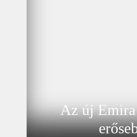
Az új Emira
erőseb