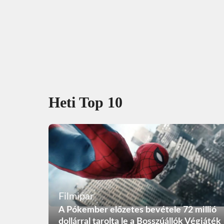
Heti Top 10
Filmipar
A Pókember előzetes bevétele 72 millió
dollárral tarolta le a Bosszúállók Végjáték