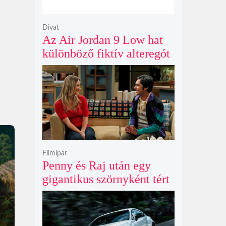
Divat
Az Air Jordan 9 Low hat
különböző fiktív alteregót
gyúr egyetlen őrült
dizájnba
Filmipar
Penny és Raj után egy
gigantikus szörnyként tért
vissza valaki az
Agymenők legújabb spin-
offjában