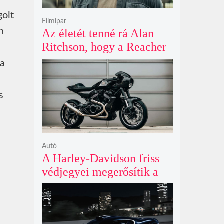
golt
Filmipar
n
Az életét tenné rá Alan
Ritchson, hogy a Reacher
negyedik évada mindent
ha
felülmúl
s
Autó
A Harley-Davidson friss
védjegyei megerősítik a
lenyűgöző café racer és
flat tracker szériagyártását