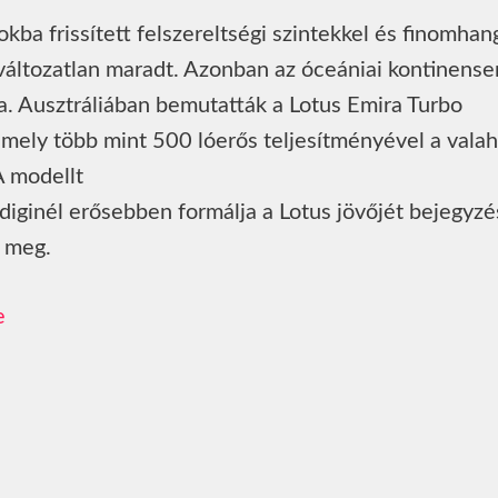
ba frissített felszereltségi szintekkel és finomhan
változatlan maradt. Azonban az óceániai kontinense
ra. Ausztráliában bemutatták a Lotus Emira Turbo
 amely több mint 500 lóerős teljesítményével a vala
A modellt
diginél erősebben formálja a Lotus jövőjét bejegyzé
t meg.
e