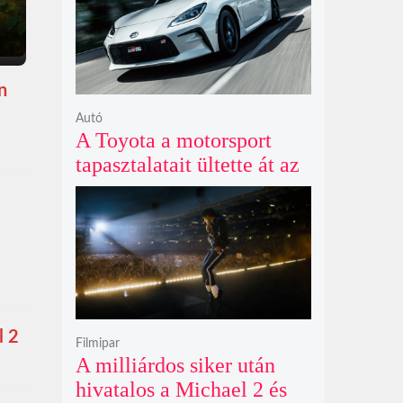
n
Autó
A Toyota a motorsport
tapasztalatait ültette át az
új GR86 vezethetőségébe
és biztonságába
l 2
Filmipar
A milliárdos siker után
hivatalos a Michael 2 és