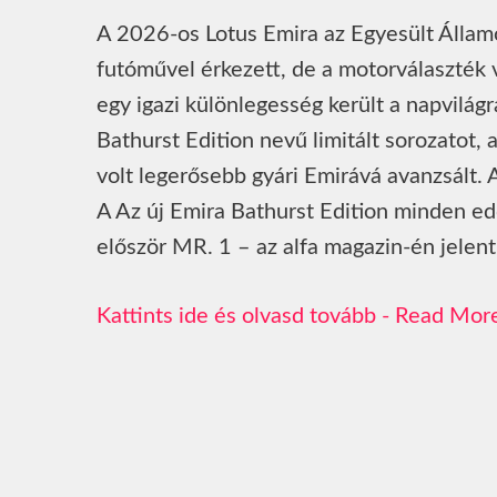
A 2026-os Lotus Emira az Egyesült Államok
futóművel érkezett, de a motorválaszték 
egy igazi különlegesség került a napvilág
Bathurst Edition nevű limitált sorozatot,
volt legerősebb gyári Emirává avanzsált. 
A Az új Emira Bathurst Edition minden ed
először MR. 1 – az alfa magazin-én jelen
Read Mor