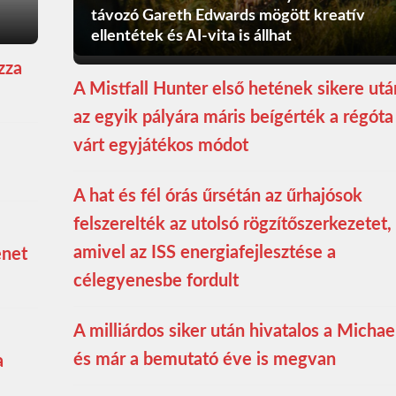
távozó Gareth Edwards mögött kreatív
ellentétek és AI-vita is állhat
zza
A Mistfall Hunter első hetének sikere utá
az egyik pályára máris beígérték a régóta
várt egyjátékos módot
A hat és fél órás űrsétán az űrhajósok
felszerelték az utolsó rögzítőszerkezetet,
amivel az ISS energiafejlesztése a
enet
célegyenesbe fordult
A milliárdos siker után hivatalos a Michae
és már a bemutató éve is megvan
a