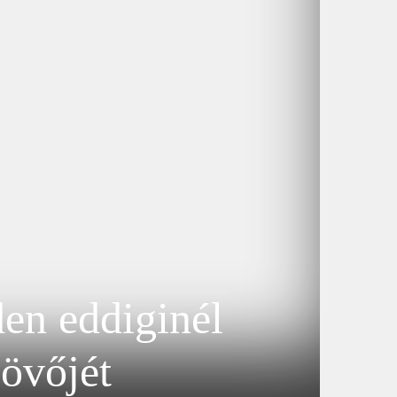
en eddiginél
jövőjét